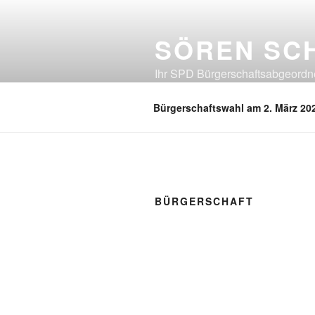
Zum
Inhalt
SÖREN SC
springen
Ihr SPD Bürgerschaftsabgeordnet
Neuland, Östliches Eißendorf, Ös
Bürgerschaftswahl am 2. März 20
BÜRGERSCHAFT