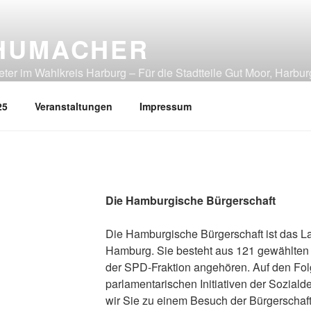
HUMACHER
er im Wahlkreis Harburg – Für die Stadtteile Gut Moor, Harbur
tliches Heimfeld, Rönneburg, Sinstorf, Wilstorf
25
Veranstaltungen
Impressum
Die Hamburgische Bürgerschaft
Die Hamburgische Bürgerschaft ist das 
Hamburg. Sie besteht aus 121 gewählten
der SPD-Fraktion angehören. Auf den Folg
parlamentarischen Initiativen der Soziald
wir Sie zu einem Besuch der Bürgerschaft