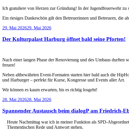
Ich gratuliere von Herzen zur Gründung! In der Jugendfeuerwehr zu se
Ein riesiges Dankeschön gilt den Betreuerinnen und Betreuern, die ab j
Veröffentlicht
29. Mai 2026
29. Mai 2026
am
Der Kulturpalast Harburg öffnet bald seine Pforten!
Nach einer langen Phase der Renovierung und des Umbaus durften wir
freuen!
Neben altbewährten Event-Formaten starten hier bald auch die HipH
und Harburger – perfekt für Kurse, Kongresse und Events aller Art.
Wir können es kaum erwarten, bis es richtig losgeht!
Veröffentlicht
28. Mai 2026
28. Mai 2026
am
Spannender Austausch beim dialogP am Friedrich-
Heute Nachmittag war ich in meiner Funktion als SPD-Abgeordnete
Thementischen Rede und Antwort stehen.