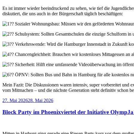
Es ist immer wieder beeindruckend zu sehen, wie tief die Jugendliche
diskutiert, die uns auch in der Bürgerschaft täglich beschäftigen:
Sozialer Wohnungsbau: Müssen wir den geförderten Wohnraum
Schulsystem: Sollten Gesamtschulen die einzige Schulform in 
Verkehrswende: Wird die Hamburger Innenstadt in Zukunft kom
Chancengleichheit: Brauchen wir kostenloses Mittagessen an 
Sicherheit: Hilft eine umfassende Videoüberwachung im öffentl
ÖPNV: Sollten Bus und Bahn in Hamburg für alle kostenlos nu
Mein Fazit: Die Diskussionen waren intensiv, super vorbereitet und 
vom Mitmachen – und die nächste Generation steht definitiv schon ber
Veröffentlicht
27. Mai 2026
28. Mai 2026
am
Block Party im Phoenixviertel der Initiative OlympJa
Mitten in Harburg ging gerade eine Riesen-Party kurz vor dem große