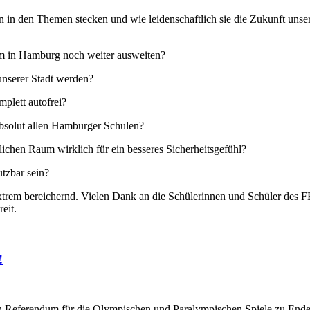
n in den Themen stecken und wie leidenschaftlich sie die Zukunft unsere
 in Hamburg noch weiter ausweiten?
unserer Stadt werden?
plett autofrei?
absolut allen Hamburger Schulen?
ichen Raum wirklich für ein besseres Sicherheitsgefühl?
tzbar sein?
extrem bereichernd. Vielen Dank an die Schülerinnen und Schüler des FE
eit.
!
n Referendum für die Olympischen und Paralympischen Spiele zu Ende!