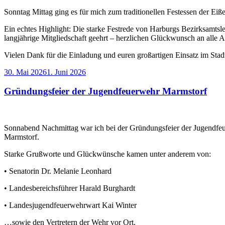
Sonntag Mittag ging es für mich zum traditionellen Festessen der Ei
Ein echtes Highlight: Die starke Festrede von Harburgs Bezirksamtsl
langjährige Mitgliedschaft geehrt – herzlichen Glückwunsch an alle 
Vielen Dank für die Einladung und euren großartigen Einsatz im Stad
Veröffentlicht
30. Mai 2026
1. Juni 2026
am
Gründungsfeier der Jugendfeuerwehr Marmstorf
Sonnabend Nachmittag war ich bei der Gründungsfeier der Jugendfeuer
Marmstorf.
Starke Grußworte und Glückwünsche kamen unter anderem von:
• Senatorin Dr. Melanie Leonhard
• Landesbereichsführer Harald Burghardt
• Landesjugendfeuerwehrwart Kai Winter
…sowie den Vertretern der Wehr vor Ort.