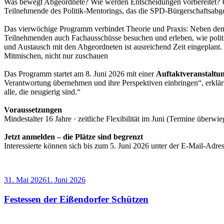
Was bewegt Abgeordnete? Wie werden Entscheidungen vorbereitet? Und w
Teilnehmende des Politik-Mentorings, das die SPD-Bürgerschaftsab
Das vierwöchige Programm verbindet Theorie und Praxis: Neben de
Teilnehmenden auch Fachausschüsse besuchen und erleben, wie politisc
und Austausch mit den Abgeordneten ist ausreichend Zeit eingeplant.
Mitmischen, nicht nur zuschauen
Das Programm startet am 8. Juni 2026 mit einer
Auftaktveranstaltu
Verantwortung übernehmen und ihre Perspektiven einbringen“, erklärt
alle, die neugierig sind.“
Voraussetzungen
Mindestalter 16 Jahre · zeitliche Flexibilität im Juni (Termine überwi
Jetzt anmelden – die Plätze sind begrenzt
Interessierte können sich bis zum 5. Juni 2026 unter der E-Mail-Adre
Veröffentlicht
31. Mai 2026
1. Juni 2026
am
Festessen der Eißendorfer Schützen