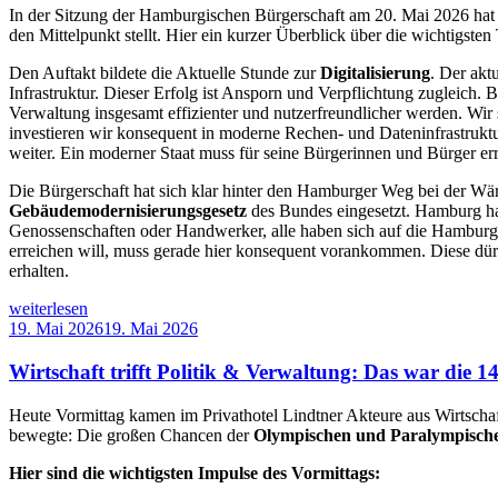
In der Sitzung der Hamburgischen Bürgerschaft am 20. Mai 2026 hat d
den Mittelpunkt stellt. Hier ein kurzer Überblick über die wichtigste
Den Auftakt bildete die Aktuelle Stunde zur
Digitalisierung
. Der akt
Infrastruktur. Dieser Erfolg ist Ansporn und Verpflichtung zugleic
Verwaltung insgesamt effizienter und nutzerfreundlicher werden. Wir 
investieren wir konsequent in moderne Rechen- und Dateninfrastrukt
weiter. Ein moderner Staat muss für seine Bürgerinnen und Bürger er
Die Bürgerschaft hat sich klar hinter den Hamburger Weg bei der W
Gebäudemodernisierungsgesetz
des Bundes eingesetzt. Hamburg ha
Genossenschaften oder Handwerker, alle haben sich auf die Hamburg
erreichen will, muss gerade hier konsequent vorankommen. Diese dür
erhalten.
„Bericht
weiterlesen
aus
Veröffentlicht
19. Mai 2026
19. Mai 2026
der
am
Bürgerschaftssitzung
Wirtschaft trifft Politik & Verwaltung: Das war die
(20.
Mai
Heute Vormittag kamen im Privathotel Lindtner Akteure aus Wirtscha
2026)“
bewegte: Die großen Chancen der
Olympischen und Paralympische
Hier sind die wichtigsten Impulse des Vormittags: