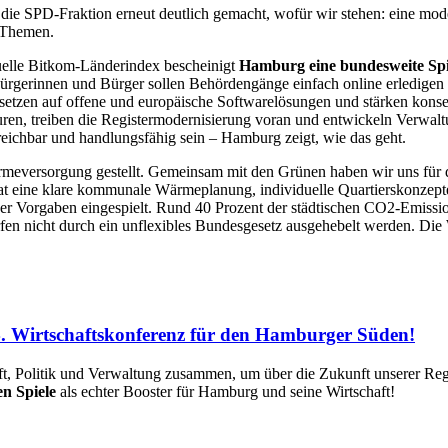
ie SPD-Fraktion erneut deutlich gemacht, wofür wir stehen: eine mode
n Themen.
uelle Bitkom-Länderindex bescheinigt
Hamburg eine bundesweite Spi
h. Bürgerinnen und Bürger sollen Behördengänge einfach online erledi
setzen auf offene und europäische Softwarelösungen und stärken konseq
uren, treiben die Registermodernisierung voran und entwickeln Verwal
reichbar und handlungsfähig sein – Hamburg zeigt, wie das geht.
ärmeversorgung gestellt. Gemeinsam mit den Grünen haben wir uns für
t eine klare kommunale Wärmeplanung, individuelle Quartierskonzepte
er Vorgaben eingespielt. Rund 40 Prozent der städtischen CO2-Emiss
fen nicht durch ein unflexibles Bundesgesetz ausgehebelt werden. Die
 14. Wirtschaftskonferenz für den Hamburger Süden!
ft, Politik und Verwaltung zusammen, um über die Zukunft unserer Reg
n Spiele
als echter Booster für Hamburg und seine Wirtschaft!