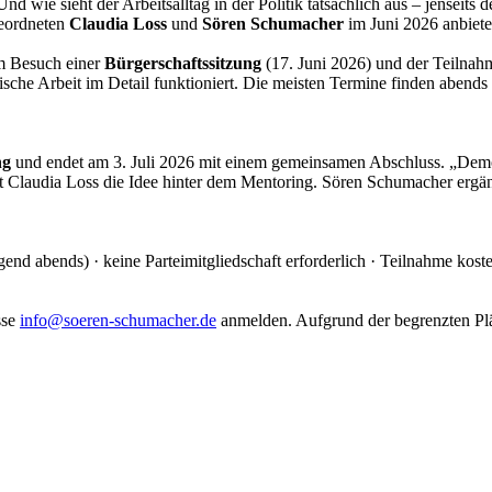
ie sieht der Arbeitsalltag in der Politik tatsächlich aus – jenseits 
geordneten
Claudia Loss
und
Sören Schumacher
im Juni 2026 anbiete
m Besuch einer
Bürgerschaftssitzung
(17. Juni 2026) und der Teilnah
he Arbeit im Detail funktioniert. Die meisten Termine finden abends s
ng
und endet am 3. Juli 2026 mit einem gemeinsamen Abschluss. „Demok
 Claudia Loss die Idee hinter dem Mentoring. Sören Schumacher ergänzt
egend abends) · keine Parteimitgliedschaft erforderlich · Teilnahme koste
sse
info@soeren-schumacher.de
anmelden. Aufgrund der begrenzten Pl