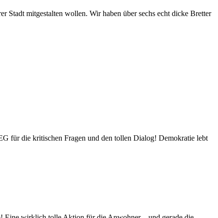
r Stadt mitgestalten wollen. Wir haben über sechs echt dicke Bretter
G für die kritischen Fragen und den tollen Dialog! Demokratie lebt
 Eine wirklich tolle Aktion für die Anwohner – und gerade die