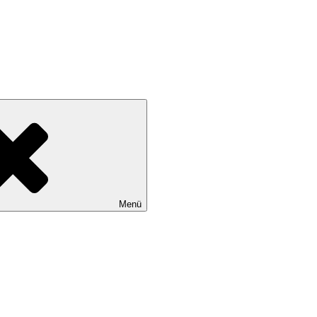
tadtteile Gut Moor, Harburg, Langenbek, Marmstorf, Neuland, Östliche
Menü