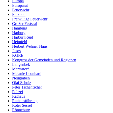
Europa
Europarat
Feuerwehr
Fraktion
Freiwillige Feuerwehr
Großer Festsaal
Hamburg
Harburg
Harburg-Süd
Heimfeld
Herbert-Wehner-Haus
Jusos
KGRE
Kongress der Gemeinden und Regionen
Langenbek
Marmstorf
Melanie Leonhard
Neugraben
Olaf Scholz
Peter Tschentscher
Polizei
Rathaus
Rathausführung
Roter Sessel
Rönneburg