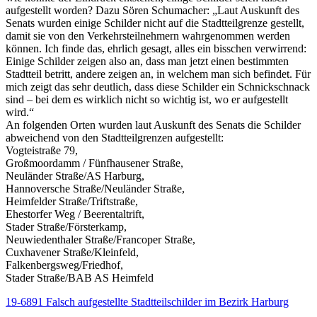
aufgestellt worden? Dazu Sören Schumacher: „Laut Auskunft des
Senats wurden einige Schilder nicht auf die Stadtteilgrenze gestellt,
damit sie von den Verkehrsteilnehmern wahrgenommen werden
können. Ich finde das, ehrlich gesagt, alles ein bisschen verwirrend:
Einige Schilder zeigen also an, dass man jetzt einen bestimmten
Stadtteil betritt, andere zeigen an, in welchem man sich befindet. Für
mich zeigt das sehr deutlich, dass diese Schilder ein Schnickschnack
sind – bei dem es wirklich nicht so wichtig ist, wo er aufgestellt
wird.“
An folgenden Orten wurden laut Auskunft des Senats die Schilder
abweichend von den Stadtteilgrenzen aufgestellt:
Vogteistraße 79,
Großmoordamm / Fünfhausener Straße,
Neuländer Straße/AS Harburg,
Hannoversche Straße/Neuländer Straße,
Heimfelder Straße/Triftstraße,
Ehestorfer Weg / Beerentaltrift,
Stader Straße/Försterkamp,
Neuwiedenthaler Straße/Francoper Straße,
Cuxhavener Straße/Kleinfeld,
Falkenbergsweg/Friedhof,
Stader Straße/BAB AS Heimfeld
19-6891 Falsch aufgestellte Stadtteilschilder im Bezirk Harburg