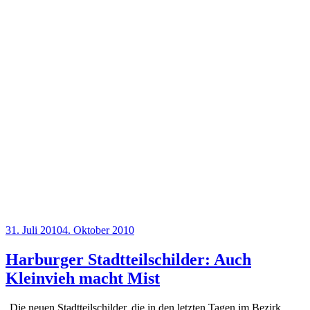
Veröffentlicht
31. Juli 2010
4. Oktober 2010
am
Harburger Stadtteilschilder: Auch
Kleinvieh macht Mist
Die neuen Stadtteilschilder, die in den letzten Tagen im Bezirk