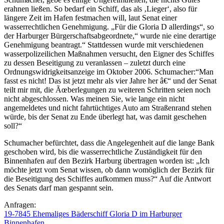
erahnen ließen. So bedarf ein Schiff, das als ‚Lieger‘, also für
längere Zeit im Hafen festmachen will, laut Senat einer
wasserrechtlichen Genehmigung. „Für die Gloria D allerdings“, so
der Harburger Bürgerschaftsabgeordnete,“ wurde nie eine derartige
Genehmigung beantragt.“ Stattdessen wurde mit verschiedenen
wasserpolizeilichen Maßnahmen versucht, den Eigner des Schiffes
zu dessen Beseitigung zu veranlassen – zuletzt durch eine
Ordnungswidrigkeitsanzeige im Oktober 2006. Schumacher:“Man
fasst es nicht! Das ist jetzt mehr als vier Jahre her â€“ und der Senat
teilt mir mit, die Ãœberlegungen zu weiteren Schritten seien noch
nicht abgeschlossen. Was meinen Sie, wie lange ein nicht
angemeldetes und nicht fahrtüchtiges Auto am Straßenrand stehen
würde, bis der Senat zu Ende überlegt hat, was damit geschehen
soll?“
Schumacher befürchtet, dass die Angelegenheit auf die lange Bank
geschoben wird, bis die wasserrechtliche Zuständigkeit für den
Binnenhafen auf den Bezirk Harburg übertragen worden ist: „Ich
möchte jetzt vom Senat wissen, ob dann womöglich der Bezirk für
die Beseitigung des Schiffes aufkommen muss?“ Auf die Antwort
des Senats darf man gespannt sein.
Anfragen:
19-7845 Ehemaliges Bäderschiff Gloria D im Harburger
Binnenhafen