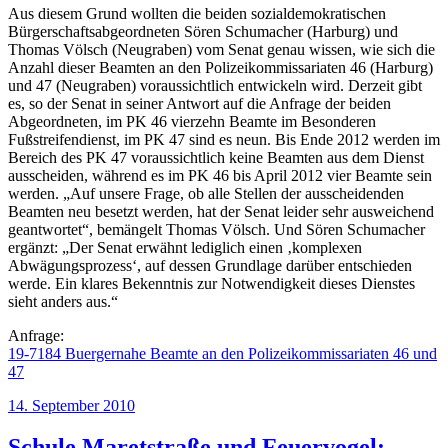
Aus diesem Grund wollten die beiden sozialdemokratischen
Bürgerschaftsabgeordneten Sören Schumacher (Harburg) und
Thomas Völsch (Neugraben) vom Senat genau wissen, wie sich die
Anzahl dieser Beamten an den Polizeikommissariaten 46 (Harburg)
und 47 (Neugraben) voraussichtlich entwickeln wird. Derzeit gibt
es, so der Senat in seiner Antwort auf die Anfrage der beiden
Abgeordneten, im PK 46 vierzehn Beamte im Besonderen
Fußstreifendienst, im PK 47 sind es neun. Bis Ende 2012 werden im
Bereich des PK 47 voraussichtlich keine Beamten aus dem Dienst
ausscheiden, während es im PK 46 bis April 2012 vier Beamte sein
werden. „Auf unsere Frage, ob alle Stellen der ausscheidenden
Beamten neu besetzt werden, hat der Senat leider sehr ausweichend
geantwortet“, bemängelt Thomas Völsch. Und Sören Schumacher
ergänzt: „Der Senat erwähnt lediglich einen ‚komplexen
Abwägungsprozess‘, auf dessen Grundlage darüber entschieden
werde. Ein klares Bekenntnis zur Notwendigkeit dieses Dienstes
sieht anders aus.“
Anfrage:
19-7184 Buergernahe Beamte an den Polizeikommissariaten 46 und
47
Veröffentlicht
14. September 2010
am
Schule Maretstraße und Feuervogel: