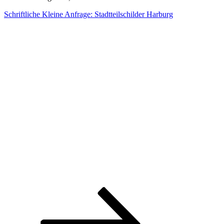
Schriftliche Kleine Anfrage: Stadtteilschilder Harburg
Seitennummerierung
Seite
Seite
Nächste
Seite
der
Beiträge