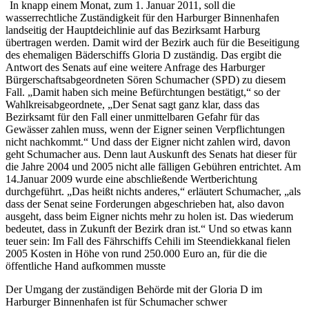
In knapp einem Monat, zum 1. Januar 2011, soll die
wasserrechtliche Zuständigkeit für den Harburger Binnenhafen
landseitig der Hauptdeichlinie auf das Bezirksamt Harburg
übertragen werden. Damit wird der Bezirk auch für die Beseitigung
des ehemaligen Bäderschiffs Gloria D zuständig. Das ergibt die
Antwort des Senats auf eine weitere Anfrage des Harburger
Bürgerschaftsabgeordneten Sören Schumacher (SPD) zu diesem
Fall. „Damit haben sich meine Befürchtungen bestätigt,“ so der
Wahlkreisabgeordnete, „Der Senat sagt ganz klar, dass das
Bezirksamt für den Fall einer unmittelbaren Gefahr für das
Gewässer zahlen muss, wenn der Eigner seinen Verpflichtungen
nicht nachkommt.“ Und dass der Eigner nicht zahlen wird, davon
geht Schumacher aus. Denn laut Auskunft des Senats hat dieser für
die Jahre 2004 und 2005 nicht alle fälligen Gebühren entrichtet. Am
14.Januar 2009 wurde eine abschließende Wertberichtung
durchgeführt. „Das heißt nichts anderes,“ erläutert Schumacher, „als
dass der Senat seine Forderungen abgeschrieben hat, also davon
ausgeht, dass beim Eigner nichts mehr zu holen ist. Das wiederum
bedeutet, dass in Zukunft der Bezirk dran ist.“ Und so etwas kann
teuer sein: Im Fall des Fährschiffs Cehili im Steendiekkanal fielen
2005 Kosten in Höhe von rund 250.000 Euro an, für die die
öffentliche Hand aufkommen musste
Der Umgang der zuständigen Behörde mit der Gloria D im
Harburger Binnenhafen ist für Schumacher schwer