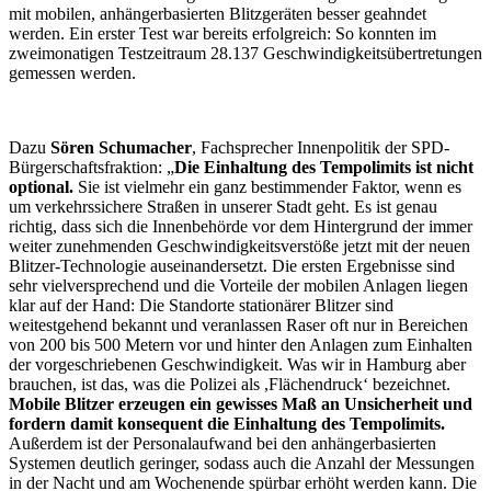
mit mobilen, anhängerbasierten Blitzgeräten besser geahndet
werden. Ein erster Test war bereits erfolgreich: So konnten im
zweimonatigen Testzeitraum 28.137 Geschwindigkeitsübertretungen
gemessen werden.
Dazu
Sören Schumacher
, Fachsprecher Innenpolitik der SPD-
Bürgerschaftsfraktion: „
Die Einhaltung des Tempolimits ist nicht
optional.
Sie ist vielmehr ein ganz bestimmender Faktor, wenn es
um verkehrssichere Straßen in unserer Stadt geht. Es ist genau
richtig, dass sich die Innenbehörde vor dem Hintergrund der immer
weiter zunehmenden Geschwindigkeitsverstöße jetzt mit der neuen
Blitzer-Technologie auseinandersetzt. Die ersten Ergebnisse sind
sehr vielversprechend und die Vorteile der mobilen Anlagen liegen
klar auf der Hand: Die Standorte stationärer Blitzer sind
weitestgehend bekannt und veranlassen Raser oft nur in Bereichen
von 200 bis 500 Metern vor und hinter den Anlagen zum Einhalten
der vorgeschriebenen Geschwindigkeit. Was wir in Hamburg aber
brauchen, ist das, was die Polizei als ,Flächendruck‘ bezeichnet.
Mobile Blitzer erzeugen ein gewisses Maß an Unsicherheit und
fordern damit konsequent die Einhaltung des Tempolimits.
Außerdem ist der Personalaufwand bei den anhängerbasierten
Systemen deutlich geringer, sodass auch die Anzahl der Messungen
in der Nacht und am Wochenende spürbar erhöht werden kann. Die