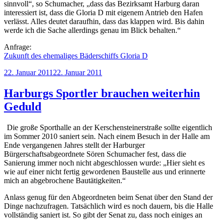
sinnvoll“, so Schumacher, „dass das Bezirksamt Harburg daran
interessiert ist, dass die Gloria D mit eigenem Antrieb den Hafen
verlässt. Alles deutet daraufhin, dass das klappen wird. Bis dahin
werde ich die Sache allerdings genau im Blick behalten.“
Anfrage:
Zukunft des ehemaliges Bäderschiffs Gloria D
Veröffentlicht
22. Januar 2011
22. Januar 2011
am
Harburgs Sportler brauchen weiterhin
Geduld
Die große Sporthalle an der Kerschensteinerstraße sollte eigentlich
im Sommer 2010 saniert sein. Nach einem Besuch in der Halle am
Ende vergangenen Jahres stellt der Harburger
Bürgerschaftsabgeordnete Sören Schumacher fest, dass die
Sanierung immer noch nicht abgeschlossen wurde: „Hier sieht es
wie auf einer nicht fertig gewordenen Baustelle aus und erinnerte
mich an abgebrochene Bautätigkeiten.“
Anlass genug für den Abgeordneten beim Senat über den Stand der
Dinge nachzufragen. Tatsächlich wird es noch dauern, bis die Halle
vollständig saniert ist. So gibt der Senat zu, dass noch einiges an