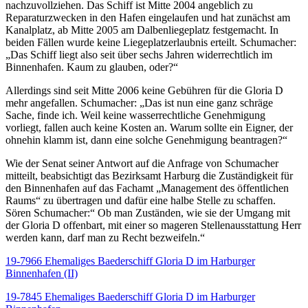
nachzuvollziehen. Das Schiff ist Mitte 2004 angeblich zu
Reparaturzwecken in den Hafen eingelaufen und hat zunächst am
Kanalplatz, ab Mitte 2005 am Dalbenliegeplatz festgemacht. In
beiden Fällen wurde keine Liegeplatzerlaubnis erteilt. Schumacher:
„Das Schiff liegt also seit über sechs Jahren widerrechtlich im
Binnenhafen. Kaum zu glauben, oder?“
Allerdings sind seit Mitte 2006 keine Gebühren für die Gloria D
mehr angefallen. Schumacher: „Das ist nun eine ganz schräge
Sache, finde ich. Weil keine wasserrechtliche Genehmigung
vorliegt, fallen auch keine Kosten an. Warum sollte ein Eigner, der
ohnehin klamm ist, dann eine solche Genehmigung beantragen?“
Wie der Senat seiner Antwort auf die Anfrage von Schumacher
mitteilt, beabsichtigt das Bezirksamt Harburg die Zuständigkeit für
den Binnenhafen auf das Fachamt „Management des öffentlichen
Raums“ zu übertragen und dafür eine halbe Stelle zu schaffen.
Sören Schumacher:“ Ob man Zuständen, wie sie der Umgang mit
der Gloria D offenbart, mit einer so mageren Stellenausstattung Herr
werden kann, darf man zu Recht bezweifeln.“
19-7966 Ehemaliges Baederschiff Gloria D im Harburger
Binnenhafen (II)
19-7845 Ehemaliges Baederschiff Gloria D im Harburger