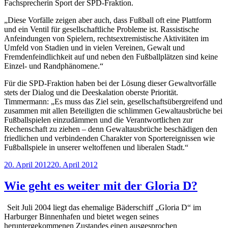
Fachsprecherin Sport der SPD-Fraktion.
„Diese Vorfälle zeigen aber auch, dass Fußball oft eine Plattform
und ein Ventil für gesellschaftliche Probleme ist. Rassistische
Anfeindungen von Spielern, rechtsextremistische Aktivitäten im
Umfeld von Stadien und in vielen Vereinen, Gewalt und
Fremdenfeindlichkeit auf und neben den Fußballplätzen sind keine
Einzel- und Randphänomene.“
Für die SPD-Fraktion haben bei der Lösung dieser Gewaltvorfälle
stets der Dialog und die Deeskalation oberste Priorität.
Timmermann: „Es muss das Ziel sein, gesellschaftsübergreifend und
zusammen mit allen Beteiligten die schlimmen Gewaltausbrüche bei
Fußballspielen einzudämmen und die Verantwortlichen zur
Rechenschaft zu ziehen – denn Gewaltausbrüche beschädigen den
friedlichen und verbindenden Charakter von Sportereignissen wie
Fußballspiele in unserer weltoffenen und liberalen Stadt.“
Veröffentlicht
20. April 2012
20. April 2012
am
Wie geht es weiter mit der Gloria D?
Seit Juli 2004 liegt das ehemalige Bäderschiff „Gloria D“ im
Harburger Binnenhafen und bietet wegen seines
heruntergekommenen Zustandes einen ausgesprochen