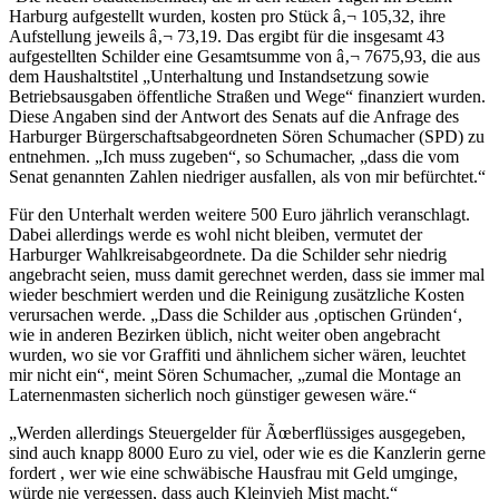
Harburg aufgestellt wurden, kosten pro Stück â‚¬ 105,32, ihre
Aufstellung jeweils â‚¬ 73,19. Das ergibt für die insgesamt 43
aufgestellten Schilder eine Gesamtsumme von â‚¬ 7675,93, die aus
dem Haushaltstitel „Unterhaltung und Instandsetzung sowie
Betriebsausgaben öffentliche Straßen und Wege“ finanziert wurden.
Diese Angaben sind der Antwort des Senats auf die Anfrage des
Harburger Bürgerschaftsabgeordneten Sören Schumacher (SPD) zu
entnehmen. „Ich muss zugeben“, so Schumacher, „dass die vom
Senat genannten Zahlen niedriger ausfallen, als von mir befürchtet.“
Für den Unterhalt werden weitere 500 Euro jährlich veranschlagt.
Dabei allerdings werde es wohl nicht bleiben, vermutet der
Harburger Wahlkreisabgeordnete. Da die Schilder sehr niedrig
angebracht seien, muss damit gerechnet werden, dass sie immer mal
wieder beschmiert werden und die Reinigung zusätzliche Kosten
verursachen werde. „Dass die Schilder aus ‚optischen Gründen‘,
wie in anderen Bezirken üblich, nicht weiter oben angebracht
wurden, wo sie vor Graffiti und ähnlichem sicher wären, leuchtet
mir nicht ein“, meint Sören Schumacher, „zumal die Montage an
Laternenmasten sicherlich noch günstiger gewesen wäre.“
„Werden allerdings Steuergelder für Ãœberflüssiges ausgegeben,
sind auch knapp 8000 Euro zu viel, oder wie es die Kanzlerin gerne
fordert , wer wie eine schwäbische Hausfrau mit Geld umginge,
würde nie vergessen, dass auch Kleinvieh Mist macht.“