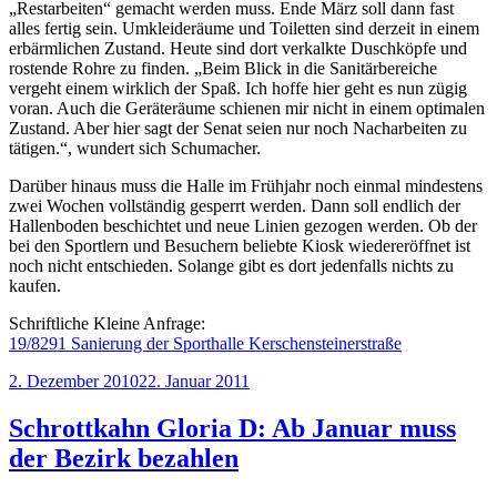
„Restarbeiten“ gemacht werden muss. Ende März soll dann fast
alles fertig sein. Umkleideräume und Toiletten sind derzeit in einem
erbärmlichen Zustand. Heute sind dort verkalkte Duschköpfe und
rostende Rohre zu finden. „Beim Blick in die Sanitärbereiche
vergeht einem wirklich der Spaß. Ich hoffe hier geht es nun zügig
voran. Auch die Geräteräume schienen mir nicht in einem optimalen
Zustand. Aber hier sagt der Senat seien nur noch Nacharbeiten zu
tätigen.“, wundert sich Schumacher.
Darüber hinaus muss die Halle im Frühjahr noch einmal mindestens
zwei Wochen vollständig gesperrt werden. Dann soll endlich der
Hallenboden beschichtet und neue Linien gezogen werden. Ob der
bei den Sportlern und Besuchern beliebte Kiosk wiedereröffnet ist
noch nicht entschieden. Solange gibt es dort jedenfalls nichts zu
kaufen.
Schriftliche Kleine Anfrage:
19/8291 Sanierung der Sporthalle Kerschensteinerstraße
Veröffentlicht
2. Dezember 2010
22. Januar 2011
am
Schrottkahn Gloria D: Ab Januar muss
der Bezirk bezahlen