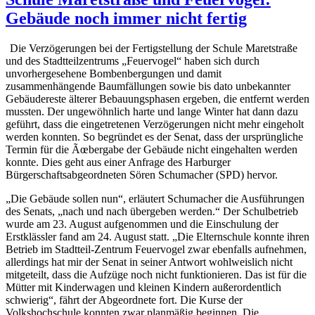
Gebäude noch immer nicht fertig
Die Verzögerungen bei der Fertigstellung der Schule Maretstraße
und des Stadtteilzentrums „Feuervogel“ haben sich durch
unvorhergesehene Bombenbergungen und damit
zusammenhängende Baumfällungen sowie bis dato unbekannter
Gebäudereste älterer Bebauungsphasen ergeben, die entfernt werden
mussten. Der ungewöhnlich harte und lange Winter hat dann dazu
geführt, dass die eingetretenen Verzögerungen nicht mehr eingeholt
werden konnten. So begründet es der Senat, dass der ursprüngliche
Termin für die Ãœbergabe der Gebäude nicht eingehalten werden
konnte. Dies geht aus einer Anfrage des Harburger
Bürgerschaftsabgeordneten Sören Schumacher (SPD) hervor.
„Die Gebäude sollen nun“, erläutert Schumacher die Ausführungen
des Senats, „nach und nach übergeben werden.“ Der Schulbetrieb
wurde am 23. August aufgenommen und die Einschulung der
Erstklässler fand am 24. August statt. „Die Elternschule konnte ihren
Betrieb im Stadtteil-Zentrum Feuervogel zwar ebenfalls aufnehmen,
allerdings hat mir der Senat in seiner Antwort wohlweislich nicht
mitgeteilt, dass die Aufzüge noch nicht funktionieren. Das ist für die
Mütter mit Kinderwagen und kleinen Kindern außerordentlich
schwierig“, fährt der Abgeordnete fort. Die Kurse der
Volkshochschule konnten zwar planmäßig beginnen. Die