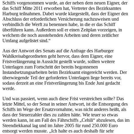
Schiffs vorgenommen wurde, an der neben dem neuen Eigner, der
das Schiff Mitte 2011 erworben hat, Vertreter des Bezirksamtes
Harburg teilnahmen. Dabei wurde klargestellt, dass der Eigner den
Abschluss der erforderlichen Versicherung nachzuweisen und
verbindlich die Werft zu benennen habe, in die er das Schiff
überführen kann. Außerdem soll er einen Zeitplan vorzeigen, in
welchem die noch ausstehenden Arbeiten und deren zeitlicher
Umfang aufgelistet sind.“
Aus der Antwort des Senats auf die Anfrage des Harburger
Wahlkreisabgeordneten geht hervor, dass dem Eigner, eine
Fristverlängerung in Aussicht gestellt wurde, sollten weitere
Unterlagen zum Fortschritt der bereits begonnenen
Instandsetzungsarbeiten beim Bezirksamt eingereicht werden. Der
überwiegende Teil der geforderten Unterlagen liege bereits vor,
sodass derzeit an eine Fristverlängerung bis Ende Juni gedacht
werde.
Und was passiert, wenn auch diese Frist verstreichen sollte? Das
letzte Mittel, so der Senat in seiner Antwort, ist die Entsorgung des
Schiffs im Wege der Ersatzvornahme, was nicht anderes heißt, als
dass der Steuerzahler dies zu zahlen hätte. Wie teuer so etwas
werden kann, ist am Fall des Fährschiffs „Cehili“ abzulesen, das im
Steendiekkanal lag und im Jahre 2005 für rund 250.000 Euro
entsorgt werden musste. „Ich halte es auch deshalb für sehr