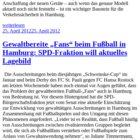
Anschaffung der neuen Geräte – auch wenn das genaue Modell
aktuell noch nicht feststeht – ist ein wichtiger Baustein für die
Verkehrssicherheit in Hamburg.
„Geschwindigkeitsverstöße:
weiterlesen
Mehr
Veröffentlicht
25. April 2012
25. April 2012
Verkehrssicherheit
am
durch
Gewaltbereite „Fans“ beim Fußball in
mobile
Hamburg: SPD-Fraktion will aktuelles
Blitzer“
Lagebild
Die Ausschreitungen beim diesjährigen „Schweinske-Cup“ im
Januar und beim Derby des FC St. Pauli gegen FC Hansa Rostock
am letzten Wochenende haben noch einmal vor Augen geführt, dass
das Problem der gewaltbereiten Fußball-„Fans“ auch in Hamburg
von Bedeutung ist. Vor diesem Hintergrund hat die SPD-
Bürgerschaftsfraktion jetzt vom Senat eine aktuelle Einschätzung
zur Entwicklung von gewalttätigen Ausschreitungen in Hamburg im
Zusammenhang mit Fußballspielen und den Umgang mit diesen
Phänomenen angefordert. „Leider ist es Realität, dass Fußball häufig
von Ausschreitungen zwischen rivalisierenden Gruppen begleitet
wird, die sich als Fußballfans verstehen oder Fußballspiele zum
Anlass von Gewaltanwendung nehmen“, so Juliane Timmermann,