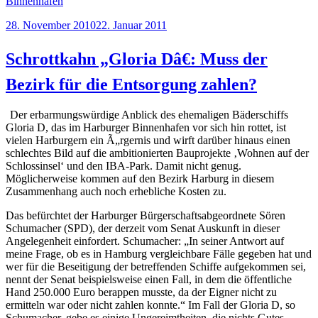
Binnenhafen
Veröffentlicht
28. November 2010
22. Januar 2011
am
Schrottkahn „Gloria Dâ€: Muss der
Bezirk für die Entsorgung zahlen?
Der erbarmungswürdige Anblick des ehemaligen Bäderschiffs
Gloria D, das im Harburger Binnenhafen vor sich hin rottet, ist
vielen Harburgern ein Ã„rgernis und wirft darüber hinaus einen
schlechtes Bild auf die ambitionierten Bauprojekte ‚Wohnen auf der
Schlossinsel‘ und den IBA-Park. Damit nicht genug.
Möglicherweise kommen auf den Bezirk Harburg in diesem
Zusammenhang auch noch erhebliche Kosten zu.
Das befürchtet der Harburger Bürgerschaftsabgeordnete Sören
Schumacher (SPD), der derzeit vom Senat Auskunft in dieser
Angelegenheit einfordert. Schumacher: „In seiner Antwort auf
meine Frage, ob es in Hamburg vergleichbare Fälle gegeben hat und
wer für die Beseitigung der betreffenden Schiffe aufgekommen sei,
nennt der Senat beispielsweise einen Fall, in dem die öffentliche
Hand 250.000 Euro berappen musste, da der Eigner nicht zu
ermitteln war oder nicht zahlen konnte.“ Im Fall der Gloria D, so
Schumacher, gebe es einige Ungereimtheiten, die nichts Gutes