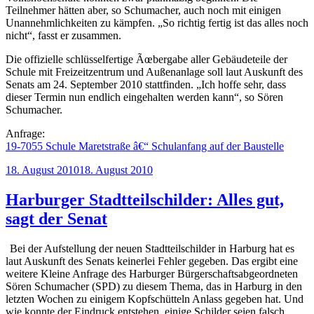
Teilnehmer hätten aber, so Schumacher, auch noch mit einigen
Unannehmlichkeiten zu kämpfen. „So richtig fertig ist das alles noch
nicht“, fasst er zusammen.
Die offizielle schlüsselfertige Ãœbergabe aller Gebäudeteile der
Schule mit Freizeitzentrum und Außenanlage soll laut Auskunft des
Senats am 24. September 2010 stattfinden. „Ich hoffe sehr, dass
dieser Termin nun endlich eingehalten werden kann“, so Sören
Schumacher.
Anfrage:
19-7055 Schule Maretstraße â€“ Schulanfang auf der Baustelle
Veröffentlicht
18. August 2010
18. August 2010
am
Harburger Stadtteilschilder: Alles gut,
sagt der Senat
Bei der Aufstellung der neuen Stadtteilschilder in Harburg hat es
laut Auskunft des Senats keinerlei Fehler gegeben. Das ergibt eine
weitere Kleine Anfrage des Harburger Bürgerschaftsabgeordneten
Sören Schumacher (SPD) zu diesem Thema, das in Harburg in den
letzten Wochen zu einigem Kopfschütteln Anlass gegeben hat. Und
wie konnte der Eindruck entstehen, einige Schilder seien falsch