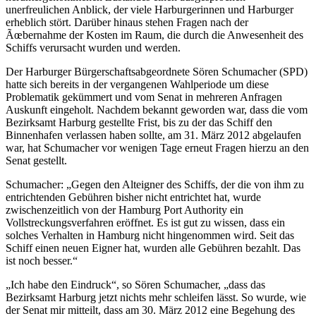
unerfreulichen Anblick, der viele Harburgerinnen und Harburger
erheblich stört. Darüber hinaus stehen Fragen nach der
Ãœbernahme der Kosten im Raum, die durch die Anwesenheit des
Schiffs verursacht wurden und werden.
Der Harburger Bürgerschaftsabgeordnete Sören Schumacher (SPD)
hatte sich bereits in der vergangenen Wahlperiode um diese
Problematik gekümmert und vom Senat in mehreren Anfragen
Auskunft eingeholt. Nachdem bekannt geworden war, dass die vom
Bezirksamt Harburg gestellte Frist, bis zu der das Schiff den
Binnenhafen verlassen haben sollte, am 31. März 2012 abgelaufen
war, hat Schumacher vor wenigen Tage erneut Fragen hierzu an den
Senat gestellt.
Schumacher: „Gegen den Alteigner des Schiffs, der die von ihm zu
entrichtenden Gebühren bisher nicht entrichtet hat, wurde
zwischenzeitlich von der Hamburg Port Authority ein
Vollstreckungsverfahren eröffnet. Es ist gut zu wissen, dass ein
solches Verhalten in Hamburg nicht hingenommen wird. Seit das
Schiff einen neuen Eigner hat, wurden alle Gebühren bezahlt. Das
ist noch besser.“
„Ich habe den Eindruck“, so Sören Schumacher, „dass das
Bezirksamt Harburg jetzt nichts mehr schleifen lässt. So wurde, wie
der Senat mir mitteilt, dass am 30. März 2012 eine Begehung des