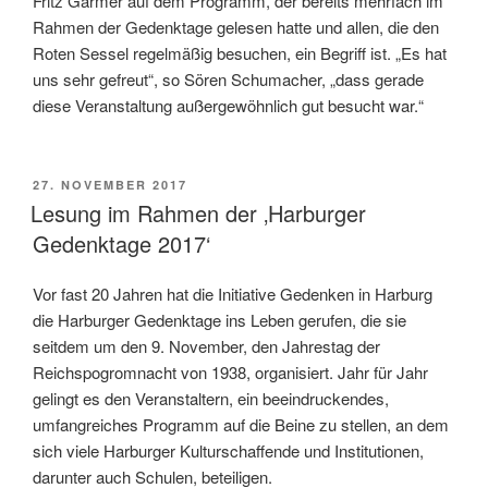
Fritz Gärmer auf dem Programm, der bereits mehrfach im
Rahmen der Gedenktage gelesen hatte und allen, die den
Roten Sessel regelmäßig besuchen, ein Begriff ist. „Es hat
uns sehr gefreut“, so Sören Schumacher, „dass gerade
diese Veranstaltung außergewöhnlich gut besucht war.“
VERÖFFENTLICHT
27. NOVEMBER 2017
AM
Lesung im Rahmen der ‚Harburger
Gedenktage 2017‘
Vor fast 20 Jahren hat die Initiative Gedenken in Harburg
die Harburger Gedenktage ins Leben gerufen, die sie
seitdem um den 9. November, den Jahrestag der
Reichspogromnacht von 1938, organisiert. Jahr für Jahr
gelingt es den Veranstaltern, ein beeindruckendes,
umfangreiches Programm auf die Beine zu stellen, an dem
sich viele Harburger Kulturschaffende und Institutionen,
darunter auch Schulen, beteiligen.