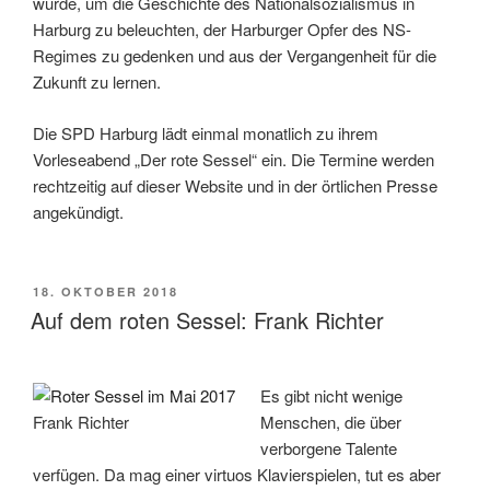
wurde, um die Geschichte des Nationalsozialismus in
Harburg zu beleuchten, der Harburger Opfer des NS-
Regimes zu gedenken und aus der Vergangenheit für die
Zukunft zu lernen.
Die SPD Harburg lädt einmal monatlich zu ihrem
Vorleseabend „Der rote Sessel“ ein. Die Termine werden
rechtzeitig auf dieser Website und in der örtlichen Presse
angekündigt.
VERÖFFENTLICHT
18. OKTOBER 2018
AM
Auf dem roten Sessel: Frank Richter
Es gibt nicht wenige
Frank Richter
Menschen, die über
verborgene Talente
verfügen. Da mag einer virtuos Klavierspielen, tut es aber