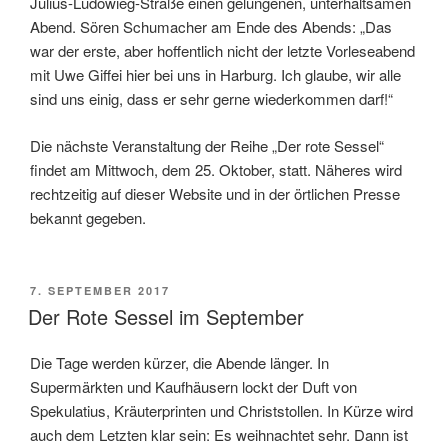
Julius-Ludowieg-Straße einen gelungenen, unterhaltsamen
Abend. Sören Schumacher am Ende des Abends: „Das
war der erste, aber hoffentlich nicht der letzte Vorleseabend
mit Uwe Giffei hier bei uns in Harburg. Ich glaube, wir alle
sind uns einig, dass er sehr gerne wiederkommen darf!“
Die nächste Veranstaltung der Reihe „Der rote Sessel“
findet am Mittwoch, dem 25. Oktober, statt. Näheres wird
rechtzeitig auf dieser Website und in der örtlichen Presse
bekannt gegeben.
VERÖFFENTLICHT
7. SEPTEMBER 2017
AM
Der Rote Sessel im September
Die Tage werden kürzer, die Abende länger. In
Supermärkten und Kaufhäusern lockt der Duft von
Spekulatius, Kräuterprinten und Christstollen. In Kürze wird
auch dem Letzten klar sein: Es weihnachtet sehr. Dann ist