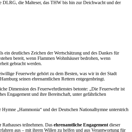
e DLRG, die Malteser, das THW bis hin zur Deichwacht und der
ls ein deutliches Zeichen der Wertschätzung und des Dankes für
auen stehen bereit, wenn Flammen Wohnhäuser bedrohen, wenn
rheit gebracht werden.
iwillige Feuerwehr gehört zu dem Besten, was wir in der Stadt
ie Hamburg seinen ehrenamtlichen Rettern entgegenbringt.
iche Dimension des Feuerwehrdienstes betonte: „Die Feuerwehr ist
s Engagement und ihre Bereitschaft, unter gefährlichen
ger Hymne „Hammonia“ und der Deutschen Nationalhymne unterstrich
er Rathauses teilnehmen. Das
ehrenamtliche Engagement
dieser
Gefahren aus – mit ihrem Willen zu helfen und aus Verantwortung für