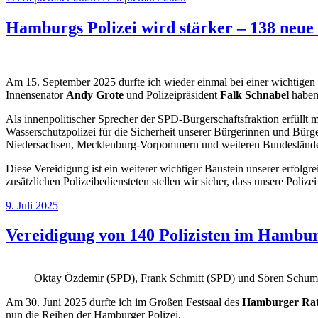
am
Hamburgs Polizei wird stärker – 138 neue
Am 15. September 2025 durfte ich wieder einmal bei einer wichtigen 
Innensenator
Andy Grote
und Polizeipräsident
Falk Schnabel
haben 
Als innenpolitischer Sprecher der SPD-Bürgerschaftsfraktion erfüllt
Wasserschutzpolizei für die Sicherheit unserer Bürgerinnen und Bürg
Niedersachsen, Mecklenburg-Vorpommern und weiteren Bundesländern
Diese Vereidigung ist ein weiterer wichtiger Baustein unserer erfolgr
zusätzlichen Polizeibediensteten stellen wir sicher, dass unsere Poli
Veröffentlicht
9. Juli 2025
am
Vereidigung von 140 Polizisten im Hambu
Oktay Özdemir (SPD), Frank Schmitt (SPD) und Sören Schuma
Am 30. Juni 2025 durfte ich im Großen Festsaal des
Hamburger Rat
nun die Reihen der Hamburger Polizei.