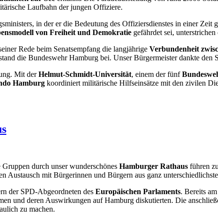
itärische Laufbahn der jungen Offiziere.
sministers, in der er die Bedeutung des Offiziersdienstes in einer Zei
ensmodell von Freiheit und Demokratie
gefährdet sei, unterstrichen
seiner Rede beim Senatsempfang die langjährige
Verbundenheit zwis
 stand die Bundeswehr Hamburg bei. Unser Bürgermeister dankte den So
ung. Mit der
Helmut-Schmidt-Universität
, einem der fünf
Bundeswe
ndo Hamburg
koordiniert militärische Hilfseinsätze mit den zivilen Di
us
ene Gruppen durch unser wunderschönes
Hamburger Rathaus
führen zu
ten Austausch mit Bürgerinnen und Bürgern aus ganz unterschiedlichst
tern der SPD-Abgeordneten des
Europäischen Parlaments
. Bereits a
hemen und deren Auswirkungen auf Hamburg diskutierten. Die anschließ
aulich zu machen.