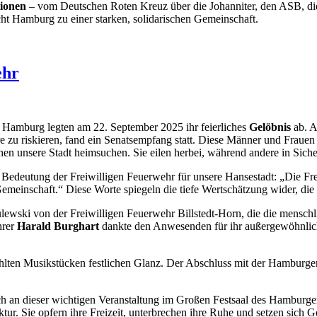
tionen
– vom Deutschen Roten Kreuz über die Johanniter, den ASB, di
ht Hamburg zu einer starken, solidarischen Gemeinschaft.
ehr
r
Hamburg legten am 22. September 2025 ihr feierliches
Gelöbnis
ab. A
ndere zu riskieren, fand ein Senatsempfang statt. Diese Männer und Fr
n unsere Stadt heimsuchen. Sie eilen herbei, während andere in Siche
 Bedeutung der Freiwilligen Feuerwehr für unsere Hansestadt: „Die Fre
 Gemeinschaft.“ Diese Worte spiegeln die tiefe Wertschätzung wider, d
wski von der Freiwilligen Feuerwehr Billstedt-Horn, die die menschl
hrer
Harald Burghart
dankte den Anwesenden für ihr außergewöhnliche
ählten Musikstücken festlichen Glanz. Der Abschluss mit der Hambur
ich an dieser wichtigen Veranstaltung im Großen Festsaal des Hamburg
tur. Sie opfern ihre Freizeit, unterbrechen ihre Ruhe und setzen sich 