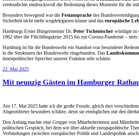
verdeutlichte eindrucksvoll die Bedeutung dieses Moments für die mil
Besonders bewegend war die
Festansprache
des Bundesverteidigung
Sicherheit nicht mehr wegdelegieren könne und das
europäische Leb
Hamburgs Erster Bürgermeister Dr.
Peter Tschentscher
würdigte in 
1962 über die Flüchtlingskrise 2015 bis zur Corona-Pandemie – stets
Hamburg ist für die Bundeswehr ein Standort von besonderer Bedeut
in die Strukturen der Bundeswehr eingebunden. Das
Landeskomma
innenpolitischer Sprecher unserer Fraktion sehr schätze.
Veröffentlicht
22. Mai 2025
am
Mit neunzig Gästen im Hamburger Ratha
Am 17. Mai 2025 hatte ich die große Freude, gleich drei verschied
Abgeordneter besonders schätze, denn sie ermöglichen mir den direk
Den Anfang machte eine Gruppe von Mitarbeiterinnen und Mitarbei
politischen Gespräch, bei dem wir über aktuelle europapolitische T
Verbindungen zwischen europäischer Politik und Landespolitik ansch