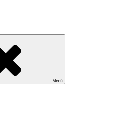
tadtteile Gut Moor, Harburg, Langenbek, Marmstorf, Neuland, Östliche
Menü