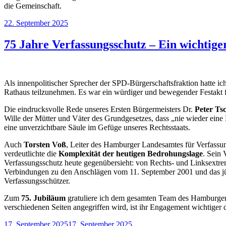
die Gemeinschaft.
Veröffentlicht
22. September 2025
am
75 Jahre Verfassungsschutz – Ein wichtige
Als innenpolitischer Sprecher der SPD-Bürgerschaftsfraktion hatte 
Rathaus teilzunehmen. Es war ein würdiger und bewegender Festakt fü
Die eindrucksvolle Rede unseres Ersten Bürgermeisters Dr.
Peter Ts
Wille der Mütter und Väter des Grundgesetzes, dass „nie wieder eine
eine unverzichtbare Säule im Gefüge unseres Rechtsstaats.
Auch
Torsten Voß
, Leiter des Hamburger Landesamtes für Verfass
verdeutlichte die
Komplexität der heutigen Bedrohungslage
. Sein 
Verfassungsschutz heute gegenübersieht: von Rechts- und Linksextre
Verbindungen zu den Anschlägen vom 11. September 2001 und das jün
Verfassungsschützer.
Zum
75. Jubiläum
gratuliere ich dem gesamten Team des Hamburger V
verschiedenen Seiten angegriffen wird, ist ihr Engagement wichtiger 
Veröffentlicht
17. September 2025
17. September 2025