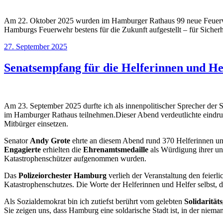
Am 22. Oktober 2025 wurden im Hamburger Rathaus 99 neue Feuerwe
Hamburgs Feuerwehr bestens für die Zukunft aufgestellt – für Sicherh
Veröffentlicht
27. September 2025
am
Senatsempfang für die Helferinnen und He
Am 23. September 2025 durfte ich als innenpolitischer Sprecher der 
im Hamburger Rathaus teilnehmen.Dieser Abend verdeutlichte eindru
Mitbürger einsetzen.
Senator
Andy Grote
ehrte an diesem Abend rund 370 Helferinnen un
Engagierte
erhielten die
Ehrenamtsmedaille
als Würdigung ihrer u
Katastrophenschützer aufgenommen wurden.
Das
Polizeiorchester Hamburg
verlieh der Veranstaltung den feier
Katastrophenschutzes. Die Worte der Helferinnen und Helfer selbst, d
Als Sozialdemokrat bin ich zutiefst berührt vom gelebten
Solidaritä
Sie zeigen uns, dass Hamburg eine soldarische Stadt ist, in der nieman