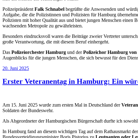
Polizeipräsident
Falk Schnabel
begrüßte die Anwesenden und würdigte
Aufgabe, die die Polizistinnen und Polizisten für Hamburg übernehm
Polizisten mit hoher Qualität aus und bietet jungen Menschen einen Be
wachsenden Metropole zu gewährleisten.
Besonders eindrucksvoll waren die Beiträge zweier Vertreter untersc
große Verantwortung, die mit diesem Beruf einhergeht.
Das
Polizeiorchester Hamburg
und der
Polizeichor Hamburg von 
Augenblicks für die jungen Menschen, die sich bewusst für den Diens
Veröffentlicht
20. Juni 2025
am
Erster Veteranentag in Hamburg: Ein wür
Am 15. Juni 2025 wurde zum ersten Mal in Deutschland der
Vetera
Soldaten der Bundeswehr.
Als Abgeordneter der Hamburgischen Bürgerschaft durfte ich sowohl
In Hamburg fand an diesem wichtigen Tag auf dem Rathausmarkt der 
Bundesverteidigungsminister Boris Pistorius zu
Leutnanten oder Le