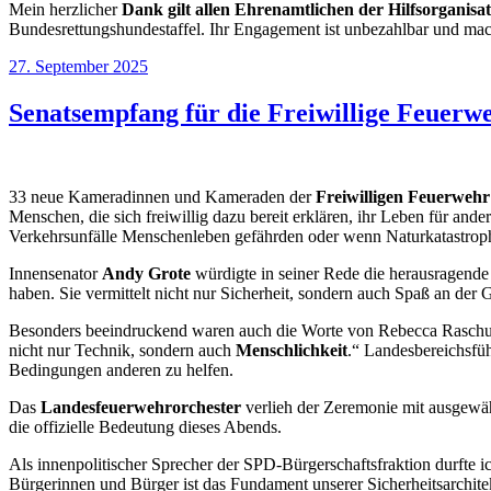
Mein herzlicher
Dank gilt allen Ehrenamtlichen der Hilfsorganisa
Bundesrettungshundestaffel. Ihr Engagement ist unbezahlbar und mac
Veröffentlicht
27. September 2025
am
Senatsempfang für die Freiwillige Feuerw
33 neue Kameradinnen und Kameraden der
Freiwilligen Feuerweh
Menschen, die sich freiwillig dazu bereit erklären, ihr Leben für a
Verkehrsunfälle Menschenleben gefährden oder wenn Naturkatastrophe
Innensenator
Andy Grote
würdigte in seiner Rede die herausragende
haben. Sie vermittelt nicht nur Sicherheit, sondern auch Spaß an der
Besonders beeindruckend waren auch die Worte von Rebecca Raschule
nicht nur Technik, sondern auch
Menschlichkeit
.“ Landesbereichsfü
Bedingungen anderen zu helfen.
Das
Landesfeuerwehrorchester
verlieh der Zeremonie mit ausgew
die offizielle Bedeutung dieses Abends.
Als innenpolitischer Sprecher der SPD-Bürgerschaftsfraktion durfte 
Bürgerinnen und Bürger ist das Fundament unserer Sicherheitsarchitek