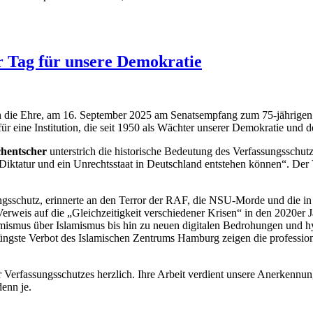
r Tag für unsere Demokratie
ich die Ehre, am 16. September 2025 am Senatsempfang zum 75-jährigen
r eine Institution, die seit 1950 als Wächter unserer Demokratie und d
chentscher
unterstrich die historische Bedeutung des Verfassungsschutz
 Diktatur und ein Unrechtsstaat in Deutschland entstehen können“. Der 
ungsschutz, erinnerte an den Terror der RAF, die NSU-Morde und die 
Verweis auf die „Gleichzeitigkeit verschiedener Krisen“ in den 2020er
mismus über Islamismus bis hin zu neuen digitalen Bedrohungen und hy
gste Verbot des Islamischen Zentrums Hamburg zeigen die professionel
erfassungsschutzes herzlich. Ihre Arbeit verdient unsere Anerkennun
denn je.