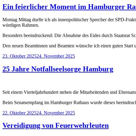
Ein feierlicher Moment im Hamburger Ra
Montag Mittag durfte ich als innenpolitischer Sprecher der SPD-Frak
würdigen Rahmen.
Besonders beeindruckend: Die Abnahme des Eides durch Staatsrat Schu
Den neuen Beamtinnen und Beamten wünsche ich einen guten Start und
Veröffentlicht
23. Oktober 2025
24. November 2025
am
25 Jahre Notfallseelsorge Hamburg
Seit einem Vierteljahrhundert stehen die Mitarbeitenden und Ehrena
Beim Senatsempfang im Hamburger Rathaus wurde dieses beeindruckend
Veröffentlicht
22. Oktober 2025
24. November 2025
am
Vereidigung von Feuerwehrleuten