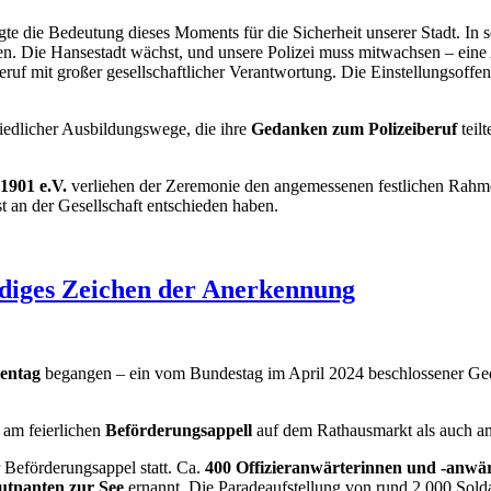
 die Bedeutung dieses Moments für die Sicherheit unserer Stadt. In 
en. Die Hansestadt wächst, und unsere Polizei muss mitwachsen – eine
ruf mit großer gesellschaftlicher Verantwortung. Die Einstellungsoffen
hiedlicher Ausbildungswege, die ihre
Gedanken zum Polizeiberuf
teil
1901 e.V.
verliehen der Zeremonie den angemessenen festlichen Rahmen
t an der Gesellschaft entschieden haben.
diges Zeichen der Anerkennung
nentag
begangen – ein vom Bundestag im April 2024 beschlossener Ged
 am feierlichen
Beförderungsappell
auf dem Rathausmarkt als auch 
Beförderungsappel statt. Ca.
400 Offizieranwärterinnen und -anwär
utnanten zur See
ernannt. Die Paradeaufstellung von rund 2.000 Solda