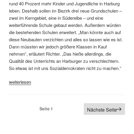
rund 40 Prozent mehr Kinder und Jugendliche in Harburg
leben. Deshalb sollen im Bezirk drei neue Grundschulen –
zwei im Kerngebiet, eine in Süderelbe – und eine
weiterführende Schule gebaut werden. Außerdem würden
die bestehenden Schulen erweitert. „Man könnte auch auf
diese Neubauten verzichten und alles so lassen wie es ist.
Dann müssten wir jedoch größere Klassen in Kauf
nehmen“, erläutert Richter. „Das hieße allerdings, die
Qualität des Unterrichts an Harburger zu verschlechtern.
So etwas ist mit uns Sozialdemokraten nicht zu machen.“
„Gemeinsam
weiterlesen
für
Harburg:
Bürgermeister
Seitennummerierung
Seite
1
Nächste Seite
Peter
der
Tschentscher
Beiträge
und
Spitzenkandidat