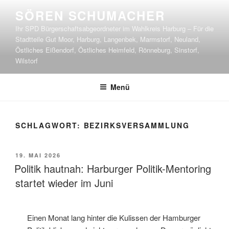
Zum
SÖREN SCHUMACHER
Inhalt
Ihr SPD Bürgerschaftsabgeordneter im Wahlkreis Harburg – Für die
springen
Stadtteile Gut Moor, Harburg, Langenbek, Marmstorf, Neuland,
Östliches Eißendorf, Östliches Heimfeld, Rönneburg, Sinstorf,
Wilstorf
Menü
SCHLAGWORT:
BEZIRKSVERSAMMLUNG
VERÖFFENTLICHT
19. MAI 2026
AM
Politik hautnah: Harburger Politik-Mentoring
startet wieder im Juni
Einen Monat lang hinter die Kulissen der Hamburger