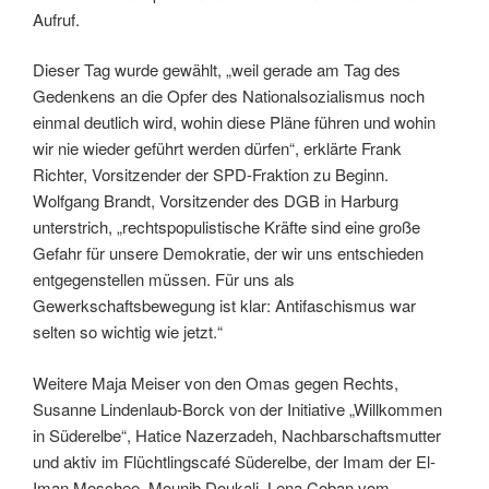
Aufruf.
Dieser Tag wurde gewählt, „weil gerade am Tag des
Gedenkens an die Opfer des Nationalsozialismus noch
einmal deutlich wird, wohin diese Pläne führen und wohin
wir nie wieder geführt werden dürfen“, erklärte Frank
Richter, Vorsitzender der SPD-Fraktion zu Beginn.
Wolfgang Brandt, Vorsitzender des DGB in Harburg
unterstrich, „rechtspopulistische Kräfte sind eine große
Gefahr für unsere Demokratie, der wir uns entschieden
entgegenstellen müssen. Für uns als
Gewerkschaftsbewegung ist klar: Antifaschismus war
selten so wichtig wie jetzt.“
Weitere Maja Meiser von den Omas gegen Rechts,
Susanne Lindenlaub-Borck von der Initiative „Willkommen
in Süderelbe“, Hatice Nazerzadeh, Nachbarschaftsmutter
und aktiv im Flüchtlingscafé Süderelbe, der Imam der El-
Iman Moschee, Mounib Doukali, Lena Coban vom