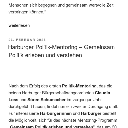
Menschen sich begegnen und gemeinsam wertvolle Zeit
verbringen können.“
„500.000
weiterlesen
Euro
für
VERÖFFENTLICHT
23. FEBRUAR 2023
beliebtes
AM
Harburger Politik-Mentoring – Gemeinsam
Kulturzentrum:
Politik erleben und verstehen
Rot-
Grün
unterstützt
Modernisierung
Nach dem Erfolg des ersten
Politik-Mentoring
, das die
des
beiden Harburger Bürgerschaftsabgeordneten
Claudia
Harburger
Loss
und
Sören Schumacher
im vergangen Jahr
Bürgerhauses“
durchgeführt haben, findet nun ein zweiter Durchgang statt.
Für interessierte
Harburgerinnen
und
Harburger
besteht
die Möglichkeit, sich für das nächste Mentoring-Programm
„
Gemeinsam Politik erleben und verstehen
“, das am 30.