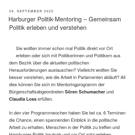
Politik-
Mentoring
VERÖFFENTLICHT
29. SEPTEMBER 2022
–
AM
Harburger Politik-Mentoring – Gemeinsam
Gemeinsam
Politik erleben und verstehen
Politik
erleben
und
Sie wollten immer schon mal Politik direkt vor Ort
verstehen“
erleben oder sich mit Politikerinnen und Politikern aus
dem Bezirk über die aktuellen politischen
Herausforderungen austauschen? Vielleicht wollten Sie
besser verstehen, wie die Arbeit in Parlamenten abläuft? All
dies können Sie sich im Mentoringprogramm der
Bürgerschaftsabgeordneten
Sören Schumacher
und
Claudia Loss
erfüllen.
In den vier Programmwochen haben Sie bei ca. 6 Terminen
die Chance, einen spannenden Einblick in die politische
Arbeit zu erhalten, Menschen in der Politik zu treffen und
Hamburger Politik hautnah und vor Ort mitzuerleben.