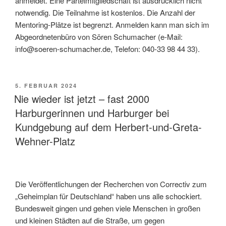
anmeldet. Eine Parteimitgliedschaft ist ausdrücklich nicht
notwendig. Die Teilnahme ist kostenlos. Die Anzahl der
Mentoring-Plätze ist begrenzt. Anmelden kann man sich im
Abgeordnetenbüro von Sören Schumacher (e-Mail:
info@soeren-schumacher.de, Telefon: 040-33 98 44 33).
VERÖFFENTLICHT
5. FEBRUAR 2024
AM
Nie wieder ist jetzt – fast 2000
Harburgerinnen und Harburger bei
Kundgebung auf dem Herbert-und-Greta-
Wehner-Platz
Die Veröffentlichungen der Recherchen von Correctiv zum
„Geheimplan für Deutschland“ haben uns alle schockiert.
Bundesweit gingen und gehen viele Menschen in großen
und kleinen Städten auf die Straße, um gegen