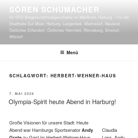
Zum
SÖREN SCHUMACHER
Inhalt
Ihr SPD Bürgerschaftsabgeordneter im Wahlkreis Harburg – Für die
springen
Stadtteile Gut Moor, Harburg, Langenbek, Marmstorf, Neuland,
Östliches Eißendorf, Östliches Heimfeld, Rönneburg, Sinstorf,
Wilstorf
Menü
SCHLAGWORT:
HERBERT-WEHNER-HAUS
VERÖFFENTLICHT
7. MAI 2026
AM
Olympia-Spirit heute Abend in Harburg!
Große Visionen für unsere Stadt: Heute
Abend war Hamburgs Sportsenator
Andy
Claudia
Grote
zu Gast im Herbert-Wehner-Haus.
Loss, Andy