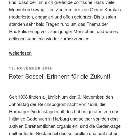
uns, dass der um sich greifende politische Hass viele
Menschen bewegt.“ Im Zentrum der von Oksan Karakus
moderierten, engagiert und offen geführten Diskussion
standen sehr bald Fragen rund um das Thema der
Radikalisierung vor allem junger Menschen, und wie es
gelingen kann, sie wieder zurückzuholen.
„Mutig
weiterlesen
und
entschlossen
VERÖFFENTLICHT
12. NOVEMBER 2019
gegen
AM
Roter Sessel: Erinnern für die Zukunft
den
Hass“
Seit 1998 finden alljährlich um den 9. November, den
Jahrestag der Reichspogromnacht von 1938, die
Harburger Gedenktage statt. Ins Leben gerufen von der
Initiative Gedenken in Harburg und seither von den dort
aktiven Ehrenamtlichen organisiert, sind die Gedenktage
seither fester Bestandteil des kulturellen und politischen