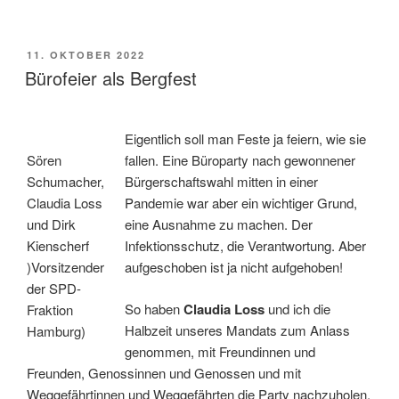
VERÖFFENTLICHT
11. OKTOBER 2022
AM
Bürofeier als Bergfest
Eigentlich soll man Feste ja feiern, wie sie
Sören
fallen. Eine Büroparty nach gewonnener
Schumacher,
Bürgerschaftswahl mitten in einer
Claudia Loss
Pandemie war aber ein wichtiger Grund,
und Dirk
eine Ausnahme zu machen. Der
Kienscherf
Infektionsschutz, die Verantwortung. Aber
)Vorsitzender
aufgeschoben ist ja nicht aufgehoben!
der SPD-
So haben
Claudia Loss
und ich die
Fraktion
Halbzeit unseres Mandats zum Anlass
Hamburg)
genommen, mit Freundinnen und
Freunden, Genossinnen und Genossen und mit
Weggefährtinnen und Weggefährten die Party nachzuholen.