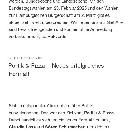
werden, Bundesebene und Landesebene. Mit den
Bundestagswahlen am 23. Februar 2025 und den Wahlen
zur Hamburgischen Bürgerschaft am 2. März gibt es
aktuell sehr viel zu besprechen. Wir freuen uns auf Sie! Alle
sind herzlich eingeladen und können ohne Anmeldung
vorbeikommen“, so Hakverdi.
VERÖFFENTLICHT
5. FEBRUAR 2023
AM
Politik & Pizza – Neues erfolgreiches
Format!
Sich in entspannter Atmosphäre über Politik
auszutauschen: Das war das Ziel von „
Politik & Pizza
“.
Dabei handelt es sich um ein neues Format von uns,
Claudia Loss
und
Sören Schumacher
, um sich mit