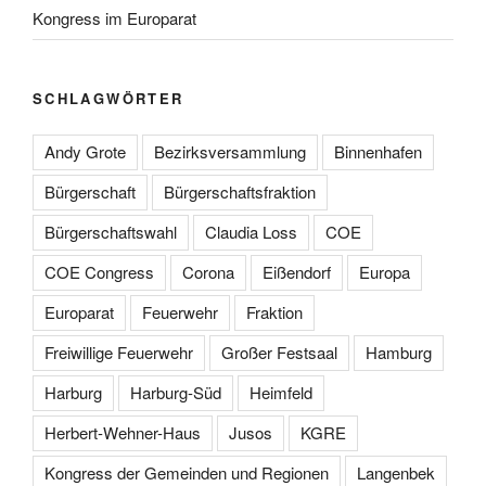
Kongress im Europarat
SCHLAGWÖRTER
Andy Grote
Bezirksversammlung
Binnenhafen
Bürgerschaft
Bürgerschaftsfraktion
Bürgerschaftswahl
Claudia Loss
COE
COE Congress
Corona
Eißendorf
Europa
Europarat
Feuerwehr
Fraktion
Freiwillige Feuerwehr
Großer Festsaal
Hamburg
Harburg
Harburg-Süd
Heimfeld
Herbert-Wehner-Haus
Jusos
KGRE
Kongress der Gemeinden und Regionen
Langenbek