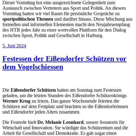
Dieser Vormittag bot eine ausgezeichnete Gelegenheit zum
Austausch zwischen Vertretern aus Sport und Politik. An diesem
Vormittag hatten wir viel Raum für persönliche Gespräche zu
sportpolitischen Themen
und darüber hinaus. Diese Mischung aus
formellen und informellen Elementen macht den Neujahrsempfang
des HTB jedes Jahr zu einer wertvollen Plattform für den Dialog
zwischen Sport, Politik und Gesellschaft in Harburg.
Veröffentlicht
5. Juni 2024
am
Festessen der Eißendorfer Schützen vor
dem Vogelschiessen
Die
Eißendorfer Schützen
hatten am Sonntag zum Festessen
geladen, um die letzten Stunden des Eißendorfer Schützenkönigs
Werner Krug
zu feiern. Das ganze Wochenende feierten die
Schützen auf dem Festplatz und brachten so die Eißendorferinnen
und Eißendorfer jeden Alters zusammen.
Die Festrede hielt
Dr. Melanie Leonhard
, unsere Senatorin für
Wirtschaft und Innovation. Sie würdigte das Schützentum und die
Arbeit für Gesellschaft und Demokratie. Es gab sogar einen