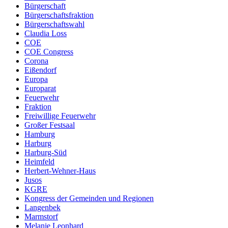
Bürgerschaft
Bürgerschaftsfraktion
Bürgerschaftswahl
Claudia Loss
COE
COE Congress
Corona
Eißendorf
Europa
Europarat
Feuerwehr
Fraktion
Freiwillige Feuerwehr
Großer Festsaal
Hamburg
Harburg
Harburg-Süd
Heimfeld
Herbert-Wehner-Haus
Jusos
KGRE
Kongress der Gemeinden und Regionen
Langenbek
Marmstorf
Melanie Leonhard