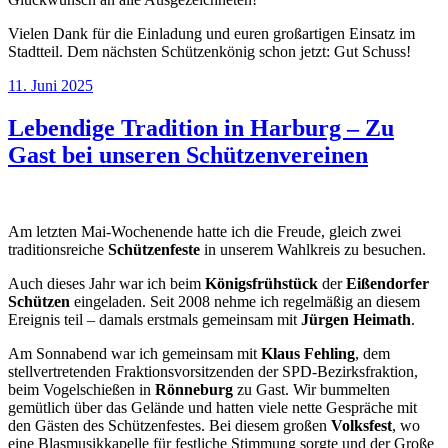
Vielen Dank für die Einladung und euren großartigen Einsatz im
Stadtteil. Dem nächsten Schützenkönig schon jetzt: Gut Schuss!
Veröffentlicht
11. Juni 2025
am
Lebendige Tradition in Harburg – Zu
Gast bei unseren Schützenvereinen
Am letzten Mai-Wochenende hatte ich die Freude, gleich zwei
traditionsreiche
Schützenfeste
in unserem Wahlkreis zu besuchen.
Auch dieses Jahr war ich beim
Königsfrühstück
der
Eißendorfer
Schützen
eingeladen. Seit 2008 nehme ich regelmäßig an diesem
Ereignis teil – damals erstmals gemeinsam mit
Jürgen Heimath
.
Am Sonnabend war ich gemeinsam mit
Klaus Fehling
, dem
stellvertretenden Fraktionsvorsitzenden der SPD-Bezirksfraktion,
beim Vogelschießen in
Rönneburg
zu Gast. Wir bummelten
gemütlich über das Gelände und hatten viele nette Gespräche mit
den Gästen des Schützenfestes. Bei diesem großen
Volksfest
, wo
eine Blasmusikkapelle für festliche Stimmung sorgte und der Große