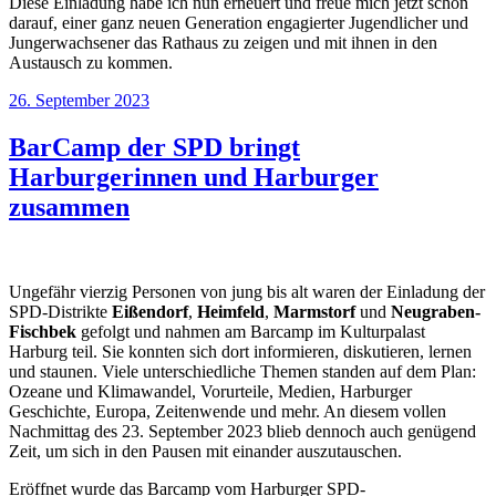
Diese Einladung habe ich nun erneuert und freue mich jetzt schon
darauf, einer ganz neuen Generation engagierter Jugendlicher und
Jungerwachsener das Rathaus zu zeigen und mit ihnen in den
Austausch zu kommen.
Veröffentlicht
26. September 2023
am
BarCamp der SPD bringt
Harburgerinnen und Harburger
zusammen
Ungefähr vierzig Personen von jung bis alt waren der Einladung der
SPD-Distrikte
Eißendorf
,
Heimfeld
,
Marmstorf
und
Neugraben-
Fischbek
gefolgt und nahmen am Barcamp im Kulturpalast
Harburg teil. Sie konnten sich dort informieren, diskutieren, lernen
und staunen. Viele unterschiedliche Themen standen auf dem Plan:
Ozeane und Klimawandel, Vorurteile, Medien, Harburger
Geschichte, Europa, Zeitenwende und mehr. An diesem vollen
Nachmittag des 23. September 2023 blieb dennoch auch genügend
Zeit, um sich in den Pausen mit einander auszutauschen.
Eröffnet wurde das Barcamp vom Harburger SPD-