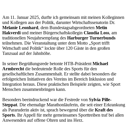
Am 11. Januar 2025, durfte ich gemeinsam mit meinen Kolleginnen
und Kollegen aus der Politik, darunter Wirtschaftssenatorin Dr.
Melanie Leonhard
, dem Bundestagsabgeordneten
Metin
Hakverdi
und meiner Bürgerschaftskollegin
Claudia Loss
, am
traditionellen Neujahrsempfang des
Harburger Turnerbunds
teilnehmen. Die Veranstaltung unter dem Motto „Sport trifft
Wirtschaft und Politik“ lockte über 120 Gäste in den großen
Tanzsaal auf der Jahnhöhe.
In seiner Begrüßungsrede betonte HTB-Präsident
Michael
Armbrecht
die bedeutende Rolle des Sports für den
gesellschaftlichen Zusammenhalt. Er stellte dabei besonders die
erfolgreichen Initiativen des Vereins im Bereich Inklusion und
Integration heraus. Diese praktischen Beispiele zeigten, wie Sport
Menschen zusammenbringen kann.
Besonders beeindruckend war die Festrede von
Sylvia Pille-
Steppat
. Die ehemalige Marathonläuferin, die seit einer Erkrankung
als Pararuderin aktiv ist, sprach bewegend über die
Kraft des
Sports
. Ihr Appell für mehr gemeinsames Sporttreiben traf bei allen
Anwesenden auf offene Ohren und ins Herz.