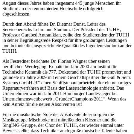
August dieses Jahres haben insgesamt 445 junge Menschen ihr
Studium an der renommierten Hochschule erfolgreich
abgeschlossen.
Durch den Abend führte Dr. Dietmar Dunst, Leiter des
Servicebereichs Lehre und Studium. Der Präsident der TUHH,
Professor Garabed Antranikian, zollte den Studierenden der TUHH
in seiner Begrüßungsrede Respekt für ihre großartigen Leistungen
und betonte die ausgezeichnete Qualität des Ingenieurstudium an der
TUHH.
Als Festredner berichtete Dr. Florian Wagner über seinen
beruflichen Werdegang. Er hatte im Jahr 2000 am Institut für
Technische Keramik als 777. Doktorand der TUHH promoviert und
gründete im Jahre 2009 mit einem Geschäftspartner die Gall & Seitz
Systems GmbH â€“ einen Schiffsreparaturbetrieb, der ein neuartiges
Reparaturverfahren auf Basis der Lasertechnologie anbietet. Das
Unternehmen war im Jahr 2011 Hamburger Landessieger bei
Unternehmenswettbewerb „GründerChampions 2011“. Wenn das
kein Anreiz für die neuen Absolventen ist!
Für die musikalische Note der Absolventenfeier sorgten die
Musikgruppe Mischpoke mit mitreißendem Klezmer und die
SingING-Gruppe, der Chor der TUHH, der wieder einmal unter
Beweis stellte, dass Techniker auch große musische Talente haben