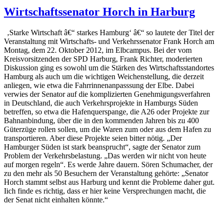
Wirtschaftssenator Horch in Harburg
‚Starke Wirtschaft â€“ starkes Hamburg‘ â€“ so lautete der Titel der
Veranstaltung mit Wirtschafts- und Verkehrssenator Frank Horch am
Montag, dem 22. Oktober 2012, im Elbcampus. Bei der vom
Kreisvorsitzenden der SPD Harburg, Frank Richter, moderierten
Diskussion ging es sowohl um die Stärken des Wirtschaftsstandortes
Hamburg als auch um die wichtigen Weichenstellung, die derzeit
anliegen, wie etwa die Fahrrinnenanpasssung der Elbe. Dabei
verwies der Senator auf die komplizierten Genehmigungsverfahren
in Deutschland, die auch Verkehrsprojekte in Hamburgs Süden
betreffen, so etwa die Hafenquerspange, die A26 oder Projekte zur
Bahnanbindung, über die in den kommenden Jahren bis zu 400
Güterzüge rollen sollen, um die Waren zum oder aus dem Hafen zu
transportieren. Aber diese Projekte seien bitter nötig. „Der
Hamburger Süden ist stark beansprucht“, sagte der Senator zum
Problem der Verkehrsbelastung. „Das werden wir nicht von heute
auf morgen regeln“. Es werde Jahre dauern. Sören Schumacher, der
zu den mehr als 50 Besuchern der Veranstaltung gehörte: „Senator
Horch stammt selbst aus Harburg und kennt die Probleme daher gut.
Iich finde es richtig, dass er hier keine Versprechungen macht, die
der Senat nicht einhalten könnte.“