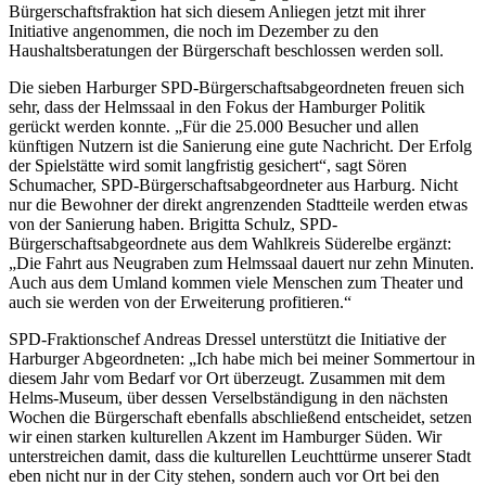
Bürgerschaftsfraktion hat sich diesem Anliegen jetzt mit ihrer
Initiative angenommen, die noch im Dezember zu den
Haushaltsberatungen der Bürgerschaft beschlossen werden soll.
Die sieben Harburger SPD-Bürgerschaftsabgeordneten freuen sich
sehr, dass der Helmssaal in den Fokus der Hamburger Politik
gerückt werden konnte. „Für die 25.000 Besucher und allen
künftigen Nutzern ist die Sanierung eine gute Nachricht. Der Erfolg
der Spielstätte wird somit langfristig gesichert“, sagt Sören
Schumacher, SPD-Bürgerschaftsabgeordneter aus Harburg. Nicht
nur die Bewohner der direkt angrenzenden Stadtteile werden etwas
von der Sanierung haben. Brigitta Schulz, SPD-
Bürgerschaftsabgeordnete aus dem Wahlkreis Süderelbe ergänzt:
„Die Fahrt aus Neugraben zum Helmssaal dauert nur zehn Minuten.
Auch aus dem Umland kommen viele Menschen zum Theater und
auch sie werden von der Erweiterung profitieren.“
SPD-Fraktionschef Andreas Dressel unterstützt die Initiative der
Harburger Abgeordneten: „Ich habe mich bei meiner Sommertour in
diesem Jahr vom Bedarf vor Ort überzeugt. Zusammen mit dem
Helms-Museum, über dessen Verselbständigung in den nächsten
Wochen die Bürgerschaft ebenfalls abschließend entscheidet, setzen
wir einen starken kulturellen Akzent im Hamburger Süden. Wir
unterstreichen damit, dass die kulturellen Leuchttürme unserer Stadt
eben nicht nur in der City stehen, sondern auch vor Ort bei den