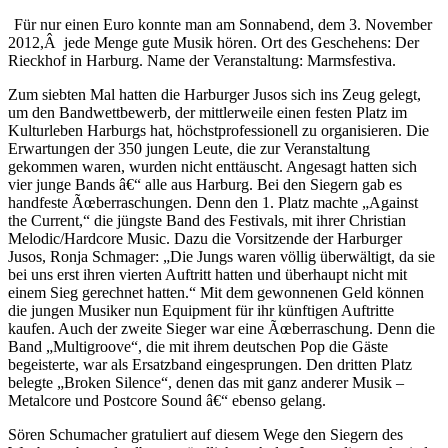
Für nur einen Euro konnte man am Sonnabend, dem 3. November
2012,Â jede Menge gute Musik hören. Ort des Geschehens: Der
Rieckhof in Harburg. Name der Veranstaltung: Marmsfestiva.
Zum siebten Mal hatten die Harburger Jusos sich ins Zeug gelegt,
um den Bandwettbewerb, der mittlerweile einen festen Platz im
Kulturleben Harburgs hat, höchstprofessionell zu organisieren. Die
Erwartungen der 350 jungen Leute, die zur Veranstaltung
gekommen waren, wurden nicht enttäuscht. Angesagt hatten sich
vier junge Bands â€“ alle aus Harburg. Bei den Siegern gab es
handfeste Ãœberraschungen. Denn den 1. Platz machte „Against
the Current,“ die jüngste Band des Festivals, mit ihrer Christian
Melodic/Hardcore Music. Dazu die Vorsitzende der Harburger
Jusos, Ronja Schmager: „Die Jungs waren völlig überwältigt, da sie
bei uns erst ihren vierten Auftritt hatten und überhaupt nicht mit
einem Sieg gerechnet hatten.“ Mit dem gewonnenen Geld können
die jungen Musiker nun Equipment für ihr künftigen Auftritte
kaufen. Auch der zweite Sieger war eine Ãœberraschung. Denn die
Band „Multigroove“, die mit ihrem deutschen Pop die Gäste
begeisterte, war als Ersatzband eingesprungen. Den dritten Platz
belegte „Broken Silence“, denen das mit ganz anderer Musik –
Metalcore und Postcore Sound â€“ ebenso gelang.
Sören Schumacher gratuliert auf diesem Wege den Siegern des