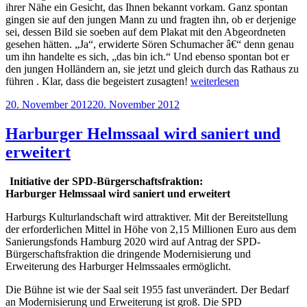
ihrer Nähe ein Gesicht, das Ihnen bekannt vorkam. Ganz spontan
gingen sie auf den jungen Mann zu und fragten ihn, ob er derjenige
sei, dessen Bild sie soeben auf dem Plakat mit den Abgeordneten
gesehen hätten. „Ja“, erwiderte Sören Schumacher â€“ denn genau
um ihn handelte es sich, „das bin ich.“ Und ebenso spontan bot er
den jungen Holländern an, sie jetzt und gleich durch das Rathaus zu
„Spontane
führen . Klar, dass die begeistert zusagten!
weiterlesen
Rathausbesichtigung“
Veröffentlicht
20. November 2012
20. November 2012
am
Harburger Helmssaal wird saniert und
erweitert
Initiative der SPD-Bürgerschaftsfraktion:
Harburger Helmssaal wird saniert und erweitert
Harburgs Kulturlandschaft wird attraktiver. Mit der Bereitstellung
der erforderlichen Mittel in Höhe von 2,15 Millionen Euro aus dem
Sanierungsfonds Hamburg 2020 wird auf Antrag der SPD-
Bürgerschaftsfraktion die dringende Modernisierung und
Erweiterung des Harburger Helmssaales ermöglicht.
Die Bühne ist wie der Saal seit 1955 fast unverändert. Der Bedarf
an Modernisierung und Erweiterung ist groß. Die SPD