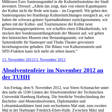
Millionen Euro Sanierungsmittel in die Kulturinfrastruktur der Stadt
investiert. Dressel: „Allein das zeigt, dass von einem Kaputtsparen
der Kultur nicht die Rede sein kann – im Gegenteil. Wir gehen den
Sanierungsstau bei Hamburgs Kultureinrichtungen energisch an, wir
haben die schwarz-grünen Sparmaßnahmen zurückgenommen, wir
geben mit der Kultur- und Tourismustaxe der Kultur neue
Finanzierungsperspektiven, wir schaffen einen Elbkulturfonds, wir
stocken den Sonderausstellungsfonds der Museen auf, wir geben
den historischen Museen eine Bestandsgarantie, wir haben
Spitzenkräfte für Staatsoper und Thalia Theater gewonnen
beziehungsweise gehalten. Die Bilanz von Kultursenatorin und
SPD-Fraktion kann sich mehr als sehen lassen.“
Veröffentlicht
13. November 2012
13. November 2012
am
Absolventenfeier im November 2012 an
der TUHH
Am Freitag, dem 9. November 2012, war Sören Schumacher unter
den mehr als 1100 Gästen der Absolventenfeier der Technischen
Universität Hamburg Harburg. Die feierliche Verabschiedung der
Bachelor- und Masterabsolventen, Diplomanden und
Lehramtskandidaten fand zum sechzehnten Mal statt, zum zweiten
Mal in der Harburger Friedrich-Ebert-Halle. Zwischen März und