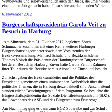
Wettbewerbs und selbstverständlich auch den Jusos, die „mal wieder
einen tollen Job gemacht haben!“, so seine anerkennenden Worte.
Veröffentlicht
6. November 2012
am
Bürgerschaftspräsidentin Carola Veit zu
Besuch in Harburg
Am Mittwoch, dem 31. Oktober 2012, begleitete Sören
Schumacher zusammen mit einer Reihe weiterer Harburger
Bürgerschaftsabgeordneter sowie dem Vorsitzenden der
Bezirksversammlung, Manfred Schulz, und Bezirksamtsleiter
Thomas Völsch die Präsidentin der Hamburgischen Bürgerschaft
bei deren Besuch in Harburg. Zuvor hatte Carola Veit im Rahmen
ihrer Tour durch die Bezirke bereits Altona und Eimsbüttel besucht.
Zunächst gaben der Bezirksamtsleiter und die Politiker der
Präsidentin gemeinsam einen umfassenden Ãœberblick über die
politische Themen, die in Harburg derzeit aktuell sind. Anschließend
standen etliche Besichtigungen auf dem Programm. So besuchte die
Bürgerschaftspräsidentin das Soziale Dienstleistungszentrum (SDZ),
das Löwenhaus des ASB und das Bürgerzentrum Feuervogel.
Am Nachmittag ging es dann zum BGZ Süderelbe und zur Schul-,