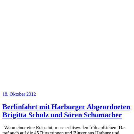
Veröffentlicht
18. Oktober 2012
am
Berlinfahrt mit Harburger Abgeordneten
Brigitta Schulz und Sören Schumacher
Wenn einer eine Reise tut, muss er bisweilen früh aufstehen. Das
traf auch auf die 45 Bürgerinnen und Bürger aus Harburg und