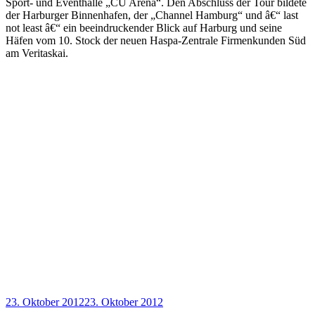
Sport- und Eventhalle „CU Arena“. Den Abschluss der Tour bildete
der Harburger Binnenhafen, der „Channel Hamburg“ und â€“ last
not least â€“ ein beeindruckender Blick auf Harburg und seine
Häfen vom 10. Stock der neuen Haspa-Zentrale Firmenkunden Süd
am Veritaskai.
Veröffentlicht
23. Oktober 2012
23. Oktober 2012
am