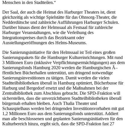
Menschen in den Stadtteilen.“
Der Saal, der auch die Heimat des Harburger Theaters ist, dient
gleichzeitig als wichtige Spielstätte für das Ohnsorg-Theater, die
Nedderdütsche und zahlreiche Aufführungen Harburger Schulen.
Darüber hinaus dient der Helmssaal als Festsaal für zahlreiche
Harburger Veranstaltungen, wie die Verleihung des
Integrationspreises durch das Bezirksamt oder
Ausstellungseröffnungen des Helms-Museums.
Die Sanierungsinitiative für den Helmssaal ist Teil eines großen
Sanierungspakets für die Hamburger Kultureinrichtungen. Mit rund
3 Millionen Euro (inklusive Verpflichtungsermächtigungen) aus dem
Sanierungsfonds Hamburg 2020 werden die Hamburgischen Ã–
ffentlichen Bücherhallen unterstützt, um dringend notwendige
Sanierungsinvestitionen zu tätigen. Damit werden die vielen
Stadtteilbibliotheken überall in Hamburg optimiert, Bücherbusse für
Harburg und Bergedorf ersetzt und die Maßnahmen bei der
Zentralbibliothek zum Abschluss gebracht. Die SPD-Fraktion will
sicherstellen, dass die unverzichtbaren Stadtteilbibliotheken überall
bürgernah erhalten bleiben. Auch Thalia Theater und
Schauspielhaus werden bei dringenden Investitionsvorhaben mit gut
1,2 Millionen Euro aus dem Sanierungsfonds unterstützt. Addiert
man alle beschlossenen und geplanten Sanierungsinitiativen für den
Kulturbereich hinzu, ergibt sich, dass die SPD-Fraktion fast 27