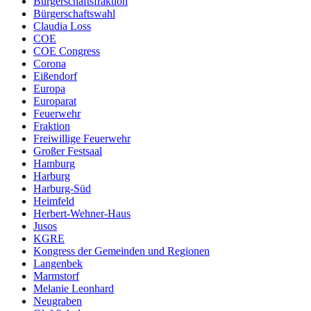
Bürgerschaftsfraktion
Bürgerschaftswahl
Claudia Loss
COE
COE Congress
Corona
Eißendorf
Europa
Europarat
Feuerwehr
Fraktion
Freiwillige Feuerwehr
Großer Festsaal
Hamburg
Harburg
Harburg-Süd
Heimfeld
Herbert-Wehner-Haus
Jusos
KGRE
Kongress der Gemeinden und Regionen
Langenbek
Marmstorf
Melanie Leonhard
Neugraben