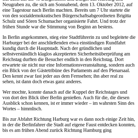
Neugraben zu, die sich am Sonnabend, dem 13. Oktober 2012, auf
eine Tagestour nach Berlin machten. Bereits um 7 Uhr startete die
von den sozialdemokratischen Bürgerschaftsabgeordneten Brigitta
Schulz und Sören Schumacher organisierte Fahrt. Und trotz der
frühen Stunde war die Stimmung von Beginn an bestens.
In Berlin angekommen, stieg eine Stadtführerin zu und begleitete die
Harburger bei der anschließenden etwa einstündigen Rundfahrt
kundig durch die Hauptstadt. Nach der gründlichen und
selbstverständlich klaglos akzeptierten Sicherheitsüberprüfung am
Reichstag durften die Besucher endlich in den Reichstag. Dort
erwartete sie nicht nur eine Informationsveranstaltung, sondern auch
ein Blick von der Gästetribüne des Parlaments auf den Plenarsaal.
Den kennt zwar fast jeder aus dem Fernsehen; ihn aber real zu
sehen, ist dann doch etwas ganz anderes.
Wer mochte, konnte danach auf die Kuppel der Reichstages und
von dort den Blick über Berlin genießen. Auch für die, die diesen
Ausblick schon kennen, ist er immer wieder – im wahrsten Sinn des
Wortes – himmlisch.
Bis zur Abfahrt Richtung Harburg war es dann noch einige Zeit hin,
in der die Berlinfahrer die Stadt auf eigene Faust entdecken konnten,
bis es am frühen Abend zurück Richtung Hamburg ging