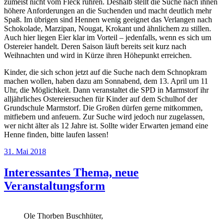
zumeist nicht vom Fleck rühren. Deshalb stellt die Suche nach ihnen
höhere Anforderungen an die Suchenden und macht deutlich mehr
Spaß. Im übrigen sind Hennen wenig geeignet das Verlangen nach
Schokolade, Marzipan, Nougat, Krokant und ähnlichem zu stillen.
Auch hier liegen Eier klar im Vorteil – jedenfalls, wenn es sich um
Ostereier handelt. Deren Saison läuft bereits seit kurz nach
Weihnachten und wird in Kürze ihren Höhepunkt erreichen.
Kinder, die sich schon jetzt auf die Suche nach dem Schnopkram
machen wollen, haben dazu am Sonnabend, dem 13. April um 11
Uhr, die Möglichkeit. Dann veranstaltet die SPD in Marmstorf ihr
alljährliches Ostereiersuchen für Kinder auf dem Schulhof der
Grundschule Marmstorf. Die Großen dürfen gerne mitkommen,
mitfiebern und anfeuern. Zur Suche wird jedoch nur zugelassen,
wer nicht älter als 12 Jahre ist. Sollte wider Erwarten jemand eine
Henne finden, bitte laufen lassen!
Veröffentlicht
31. Mai 2018
am
Interessantes Thema, neue
Veranstaltungsform
Ole Thorben Buschhüter,