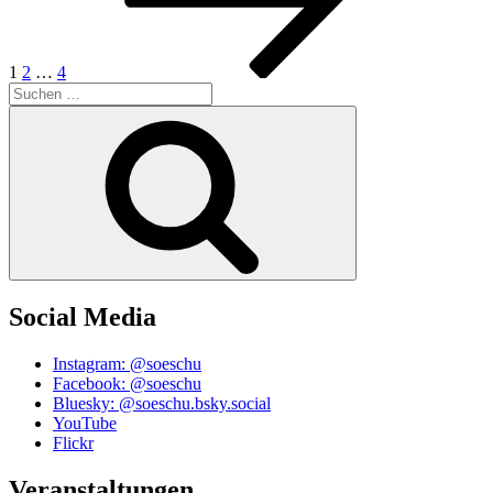
1
2
…
4
Suchen
nach:
Suchen
Social Media
Instagram: @soeschu
Facebook: @soeschu
Bluesky: @soeschu.bsky.social
YouTube
Flickr
Veranstaltungen