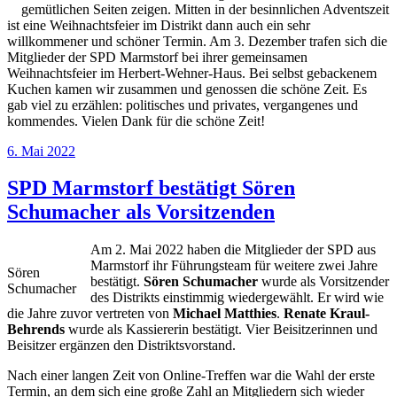
gemütlichen Seiten zeigen. Mitten in der besinnlichen Adventszeit
ist eine Weihnachtsfeier im Distrikt dann auch ein sehr
willkommener und schöner Termin. Am 3. Dezember trafen sich die
Mitglieder der SPD Marmstorf bei ihrer gemeinsamen
Weihnachtsfeier im Herbert-Wehner-Haus. Bei selbst gebackenem
Kuchen kamen wir zusammen und genossen die schöne Zeit. Es
gab viel zu erzählen: politisches und privates, vergangenes und
kommendes. Vielen Dank für die schöne Zeit!
Veröffentlicht
6. Mai 2022
am
SPD Marmstorf bestätigt Sören
Schumacher als Vorsitzenden
Am 2. Mai 2022 haben die Mitglieder der SPD aus
Marmstorf ihr Führungsteam für weitere zwei Jahre
Sören
bestätigt.
Sören Schumacher
wurde als Vorsitzender
Schumacher
des Distrikts einstimmig wiedergewählt. Er wird wie
die Jahre zuvor vertreten von
Michael Matthies
.
Renate Kraul-
Behrends
wurde als Kassiererin bestätigt. Vier Beisitzerinnen und
Beisitzer ergänzen den Distriktsvorstand.
Nach einer langen Zeit von Online-Treffen war die Wahl der erste
Termin, an dem sich eine große Zahl an Mitgliedern sich wieder