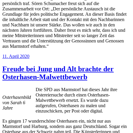
persönlich traf. Sören Schumacher freut sich auf die
Zusammenarbeit vor Ort: „Der persönliche Austausch ist die
Grundlage für jedes politische Engagement. An dieser Basis findet
die inhaltliche Arbeit statt und der Kontakt mit den Nachbarinnen
und Nachbarn ist unsere Stärke. Das wollen wir auch in den
nächsten Jahren fortführen. Daher freut es mich sehr, dass ich und
meine Mitstreiterinnen und Mitstreiter seit so langer Zeit das
Vertrauen und die Unterstützung der Genossinnen und Genossen
aus Marmstorf erhalten.“
Veröffentlicht
11. April 2020
am
Freude bei Jung und Alt brachte der
Osterhasen-Malwettbewerb
Die SPD aus Marmstorf hat dieses Jahr ihre
Ostereiersuche durch einen Osterhasen-
Osterhasenbild
Malwettbewerb ersetzt. Es wurde dazu
von Sarah 6
aufgerufen, Osterhasen zu malen und
Jahre
einzuschicken, per Post oder digital.
Es gingen 17 wunderschöne Osterhasen ein, nicht nur aus
Marmstorf und Harburg, sondern aus ganz Deutschland. Sogar ein
Osterhase aus der Schweiz nahm teil. Die Künsterlerinnen und