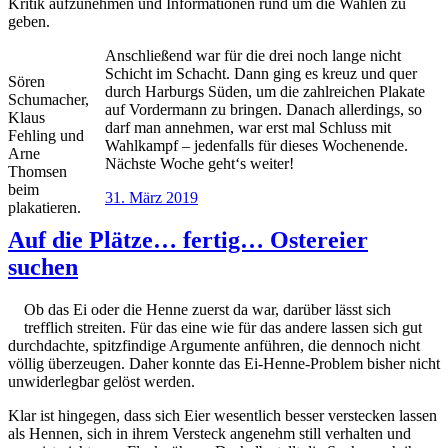
Kritik aufzunehmen und Informationen rund um die Wahlen zu
geben.
Anschließend war für die drei noch lange nicht
Schicht im Schacht. Dann ging es kreuz und quer
Sören
durch Harburgs Süden, um die zahlreichen Plakate
Schumacher,
auf Vordermann zu bringen. Danach allerdings, so
Klaus
darf man annehmen, war erst mal Schluss mit
Fehling und
Wahlkampf – jedenfalls für dieses Wochenende.
Arne
Nächste Woche geht‘s weiter!
Thomsen
beim
Veröffentlicht
31. März 2019
plakatieren.
am
Auf die Plätze… fertig… Ostereier
suchen
Ob das Ei oder die Henne zuerst da war, darüber lässt sich
trefflich streiten. Für das eine wie für das andere lassen sich gut
durchdachte, spitzfindige Argumente anführen, die dennoch nicht
völlig überzeugen. Daher konnte das Ei-Henne-Problem bisher nicht
unwiderlegbar gelöst werden.
Klar ist hingegen, dass sich Eier wesentlich besser verstecken lassen
als Hennen, sich in ihrem Versteck angenehm still verhalten und