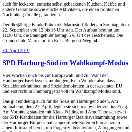
auch für leckeren, zumeist selbst gebackenen Kuchen, Kaffee und
andere Getränke sowie etliche Aktivitäten, die einen fröhlichen
Nachmittag für alle garantieren.
Der diesjährige Kinderflohmarkt Marmstorf findet am Sonntag, dem
22. September von 12 bis 16 Uhr statt. Der Aufbau beginnt um
11:30 Uhr, die Standgebühr beträgt 5 €. Ort des Geschehens: Die
Grundschule Marmstorf im Ernst-Bergeest-Weg 54.
Veröffentlicht
30. April 2019
am
SPD Harburg-Süd im Wahlkampf-Modus
Vier Wochen noch bis zur Europawahl und zur Wahl der
Hamburger Bezirksversammlungen. Kein Wunder also, dass
Sozialdemokratinnen und Sozialdemokraten in der gesamten EU
und erst recht in Hamburg jetzt voll im Wahlkampf-Modus sind.
Das gilt eindeutig auch für die Sozis im Harburger Süden. Am
Sonnabend, dem 27. April, legten sie sich mal wieder voll ins Zeug:
Am Vormittag standen mit Klaus Fehling und Arne Thomsen zwei
der SPD-Kandidaten für die Harburger Bezirksversammlung sowie
der Harburger Bürgerschaftsabgeordnete Sören Schumacher an
einem Infostand bereit, um Fragen zu beantworten, Anregungen und