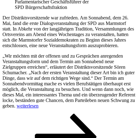
Parlamentarischer Geschäftsführer der
SPD Bürgerschaftsfraktion
Der Distriktsvorsitzende war zufrieden. Am Sonnabend, dem 26.
Mai, fand die erste Dialogveranstaltung der SPD aus Marmstorf
statt. In Abkehr von der langjährigen Tradition, Versammlungen des
Ortsvereins am Abend eines Wochentages zu veranstalten, hatten
sich die Marmstorfer Sozialdemokraten zu Beginn dieses Jahres
entschlossen, eine neue Veranstaltungsform auszuprobieren.
„Wir möchten mit der offenen und zu Gesprächen anregenden
Veranstaltungsform und dem Termin am Sonnabend neue
Zielgruppen erreichen“, erläutert der Distriktsvorsitzende Sören
Schumacher. „Nach der ersten Veranstaltung dieser Art bin ich guter
Dinge, dass wir auf dem richtigen Wege sind.“ Der Termin am
Sonnabendvormittag mache es vielen Berufstätigen überhaupt erst
möglich, die Veranstaltung zu besuchen. Und wenn dann noch, wie
dieses Mal, ein interessantes Thema und ein überzeugender Referent
locke, beständen gute Chancen, dem Parteileben neuen Schwung zu
„Interessantes
geben.
weiterlesen
Thema,
Seitennummerierung
Seite
Seite
Seite
Nächste
neue
Seite
Veranstaltungsform“
der
Beiträge