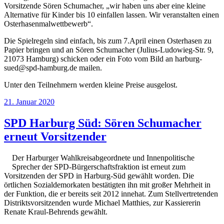
Vorsitzende Sören Schumacher, „wir haben uns aber eine kleine
Alternative für Kinder bis 10 einfallen lassen. Wir veranstalten einen
Osterhasenmalwettbewerb“.
Die Spielregeln sind einfach, bis zum 7.April einen Osterhasen zu
Papier bringen und an Sören Schumacher (Julius-Ludowieg-Str. 9,
21073 Hamburg) schicken oder ein Foto vom Bild an harburg-
sued@spd-hamburg.de mailen.
Unter den Teilnehmern werden kleine Preise ausgelost.
Veröffentlicht
21. Januar 2020
am
SPD Harburg Süd: Sören Schumacher
erneut Vorsitzender
Der Harburger Wahlkreisabgeordnete und Innenpolitische
Sprecher der SPD-Bürgerschaftsfraktion ist erneut zum
Vorsitzenden der SPD in Harburg-Süd gewählt worden. Die
örtlichen Sozialdemorkaten bestätigten ihn mit großer Mehrheit in
der Funktion, die er bereits seit 2012 innehat. Zum Stellvertretenden
Distriktsvorsitzenden wurde Michael Matthies, zur Kassiererin
Renate Kraul-Behrends gewählt.