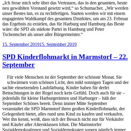
„Ich freue mich sehr über das Vertrauen, das in den gesamten, heute
neu gewählten Vorstand gesetzt wird,“ so Schumacher. „Wir werden
unser Bestes tun, es zu rechtfertigen. Starten werden wir mit einem
engagierten Wahlkampf des gesamten Distrkites, um am 23. Februar
das Ergebnis zu erzielen, das für Harburg und Hamburg das Beste
wäre: die SPD als stärkste Partei in Hamburg und Peter
Tschentscher als unser aller Bürgermeister.“
Veröffentlicht
15. September 2019
15. September 2019
am
SPD Kinderflohmarkt in Marmstorf – 22.
September
Für viele Menschen ist der September der schönste Monat. Sie
schwärmen vom schönen Licht, den mild sonnigen Tagen und der
sachte einsetzenden Laubfärbung. Kinder haben für derlei
Betrachtungen in der Regel noch kein Gefühl. Doch auch für sie –
jedenfalls für kleine Harburgerinnen und Harburger – hält der
September Schönes bereit. Denn immer Mitte September
veranstaltet die SPD Marmstorf ihren großen Kinderflohmarkt, der
Gelegenheit bietet, alles rund ums Kind zu kaufen und verkaufen.
Wer ihn kennt, weiß, dass sich der Besuch nicht nur für Verkäufer
und Käufer aller Altersklassen lohnt. Die Marmstorfer
Sozialdemokratinnen und Sozialdemokraten sorgen nämlich immer