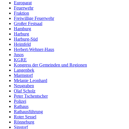
Europarat
Feuerwehr
Fraktion
Freiwillige Feuerwehr
Großer Festsaal
Hamburg
Harburg
Harburg-Süd
Heimfeld
Herbert-Wehner-Haus
Jusos
KGRE
Kongress der Gemeinden und Regionen
Langenbek
Marmstorf
Melanie Leonhard
Neugraben
Olaf Scholz
Peter Tschentscher
Polizei
Rathaus
Rathausführung
Roter Sessel
Rönneburg
Sinstorf