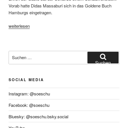
Vorab hatte Didas Massaburi sich in das Goldene Buch
Hamburgs eingetragen.
„Senatsfrühstück
weiterlesen
mit
dem
Bürgermeister
von
Suchen
Dar
nach:
Suchen
es
Salaam“
SOCIAL MEDIA
Instagram: @soeschu
Facebook: @soeschu
Bluesky: @soeschu.bsky.social
YouTube