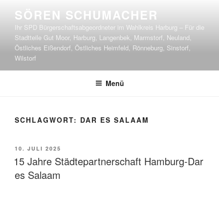
Zum
SÖREN SCHUMACHER
Inhalt
Ihr SPD Bürgerschaftsabgeordneter im Wahlkreis Harburg – Für die
springen
Stadtteile Gut Moor, Harburg, Langenbek, Marmstorf, Neuland,
Östliches Eißendorf, Östliches Heimfeld, Rönneburg, Sinstorf,
Wilstorf
Menü
SCHLAGWORT:
DAR ES SALAAM
VERÖFFENTLICHT
10. JULI 2025
AM
15 Jahre Städtepartnerschaft Hamburg-Dar
es Salaam