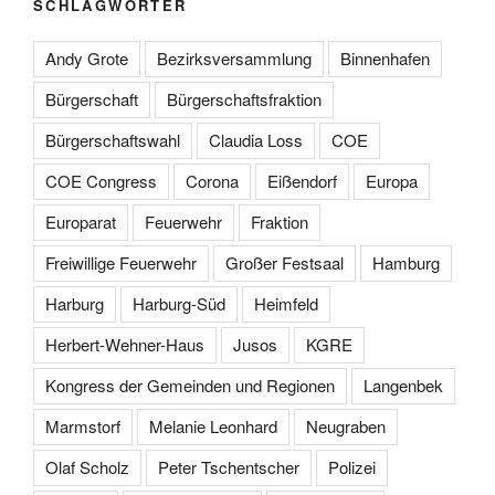
SCHLAGWÖRTER
Andy Grote
Bezirksversammlung
Binnenhafen
Bürgerschaft
Bürgerschaftsfraktion
Bürgerschaftswahl
Claudia Loss
COE
COE Congress
Corona
Eißendorf
Europa
Europarat
Feuerwehr
Fraktion
Freiwillige Feuerwehr
Großer Festsaal
Hamburg
Harburg
Harburg-Süd
Heimfeld
Herbert-Wehner-Haus
Jusos
KGRE
Kongress der Gemeinden und Regionen
Langenbek
Marmstorf
Melanie Leonhard
Neugraben
Olaf Scholz
Peter Tschentscher
Polizei