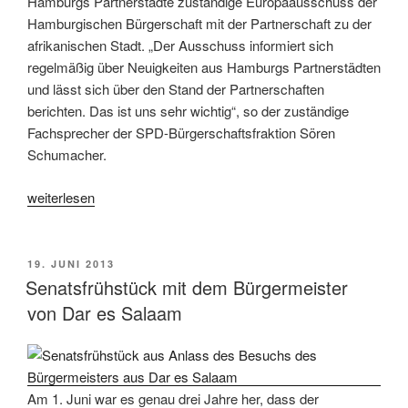
Hamburgs Partnerstädte zuständige Europaausschuss der
Hamburgischen Bürgerschaft mit der Partnerschaft zu der
afrikanischen Stadt. „Der Ausschuss informiert sich
regelmäßig über Neuigkeiten aus Hamburgs Partnerstädten
und lässt sich über den Stand der Partnerschaften
berichten. Das ist uns sehr wichtig“, so der zuständige
Fachsprecher der SPD-Bürgerschaftsfraktion Sören
Schumacher.
„Hamburg
weiterlesen
und
Dar-
es-
VERÖFFENTLICHT
19. JUNI 2013
AM
Salaam“
Senatsfrühstück mit dem Bürgermeister
von Dar es Salaam
Am 1. Juni war es genau drei Jahre her, dass der