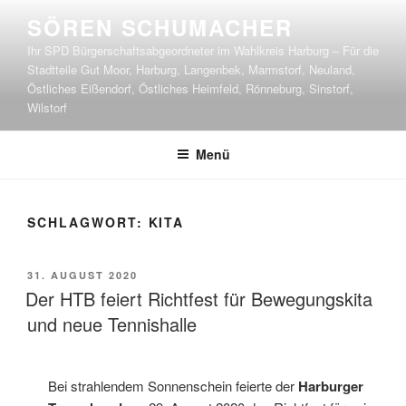
Zum
SÖREN SCHUMACHER
Inhalt
Ihr SPD Bürgerschaftsabgeordneter im Wahlkreis Harburg – Für die
springen
Stadtteile Gut Moor, Harburg, Langenbek, Marmstorf, Neuland,
Östliches Eißendorf, Östliches Heimfeld, Rönneburg, Sinstorf,
Wilstorf
Menü
SCHLAGWORT:
KITA
VERÖFFENTLICHT
31. AUGUST 2020
AM
Der HTB feiert Richtfest für Bewegungskita
und neue Tennishalle
Bei strahlendem Sonnenschein feierte der
Harburger