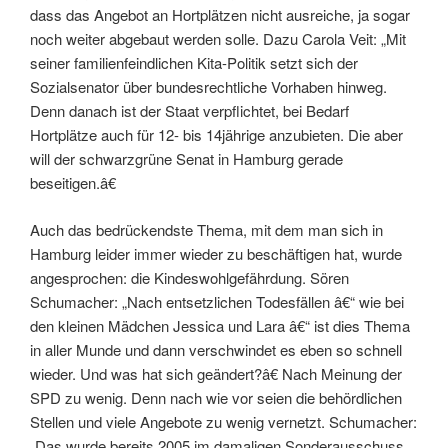
dass das Angebot an Hortplätzen nicht ausreiche, ja sogar
noch weiter abgebaut werden solle. Dazu Carola Veit: „Mit
seiner familienfeindlichen Kita-Politik setzt sich der
Sozialsenator über bundesrechtliche Vorhaben hinweg.
Denn danach ist der Staat verpflichtet, bei Bedarf
Hortplätze auch für 12- bis 14jährige anzubieten. Die aber
will der schwarzgrüne Senat in Hamburg gerade
beseitigen.â€
Auch das bedrückendste Thema, mit dem man sich in
Hamburg leider immer wieder zu beschäftigen hat, wurde
angesprochen: die Kindeswohlgefährdung. Sören
Schumacher: „Nach entsetzlichen Todesfällen â€“ wie bei
den kleinen Mädchen Jessica und Lara â€“ ist dies Thema
in aller Munde und dann verschwindet es eben so schnell
wieder. Und was hat sich geändert?â€ Nach Meinung der
SPD zu wenig. Denn nach wie vor seien die behördlichen
Stellen und viele Angebote zu wenig vernetzt. Schumacher:
„Das wurde bereits 2005 im damaligen Sonderausschuss