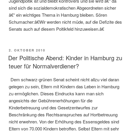
Jugendpoltik ist und bleibt kontrovers und sie wird â€“ da
sind sich die sozialdemokratischen Abgeordneten sicher
â€“ ein wichtiges Thema in Hamburg bleiben. Sören
Schumacher:â€Wir werden nicht müde, auf die Defizite des
Senats auch auf diesem Poltikfeld hinzuweisen.â€
VERÖFFENTLICHT
2. OKTOBER 2010
AM
Der Politische Abend: Kinder in Hamburg zu
teuer für Normalverdiener?
Dem schwarz-grünen Senat scheint nicht allzu viel daran
gelegen zu sein, Eltern mit Kindern das Leben in Hamburg
zu ermöglichen. Dieses Eindrucks kann man sich
angesichts der Gebührenerhöhungen für die
Kinderbetreuung und des Gesetzentwurfes zur
Beschränkung des Rechtsanspruches auf Hortbetreuung
nicht erwehren. Von der Erhöhung des Essensgeldes sind
Eltern von 70.000 Kindern betroffen. Selbst Eltern mit sehr