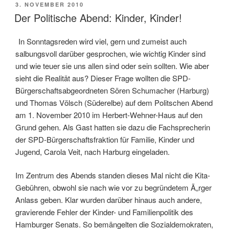
der
VERÖFFENTLICHT
3. NOVEMBER 2010
Kindertagesbetreuung
AM
Der Politische Abend: Kinder, Kinder!
in
Harburg“
In Sonntagsreden wird viel, gern und zumeist auch
salbungsvoll darüber gesprochen, wie wichtig Kinder sind
und wie teuer sie uns allen sind oder sein sollten. Wie aber
sieht die Realität aus? Dieser Frage wollten die SPD-
Bürgerschaftsabgeordneten Sören Schumacher (Harburg)
und Thomas Völsch (Süderelbe) auf dem Politschen Abend
am 1. November 2010 im Herbert-Wehner-Haus auf den
Grund gehen. Als Gast hatten sie dazu die Fachsprecherin
der SPD-Bürgerschaftsfraktion für Familie, Kinder und
Jugend, Carola Veit, nach Harburg eingeladen.
Im Zentrum des Abends standen dieses Mal nicht die Kita-
Gebühren, obwohl sie nach wie vor zu begründetem Ã„rger
Anlass geben. Klar wurden darüber hinaus auch andere,
gravierende Fehler der Kinder- und Familienpolitik des
Hamburger Senats. So bemängelten die Sozialdemokraten,