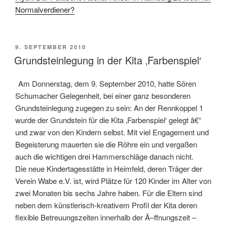
Normalverdiener?
VERÖFFENTLICHT
9. SEPTEMBER 2010
AM
Grundsteinlegung in der Kita ‚Farbenspiel‘
Am Donnerstag, dem 9. September 2010, hatte Sören
Schumacher Gelegenheit, bei einer ganz besonderen
Grundsteinlegung zugegen zu sein: An der Rennkoppel 1
wurde der Grundstein für die Kita ‚Farbenspiel‘ gelegt â€“
und zwar von den Kindern selbst. Mit viel Engagement und
Begeisterung mauerten sie die Röhre ein und vergaßen
auch die wichtigen drei Hammerschläge danach nicht.
Die neue Kindertagesstätte in Heimfeld, deren Träger der
Verein Wabe e.V. ist, wird Plätze für 120 Kinder im Alter von
zwei Monaten bis sechs Jahre haben. Für die Eltern sind
neben dem künstlerisch-kreativem Profil der Kita deren
flexible Betreuungszeiten innerhalb der Ã–ffnungszeit –