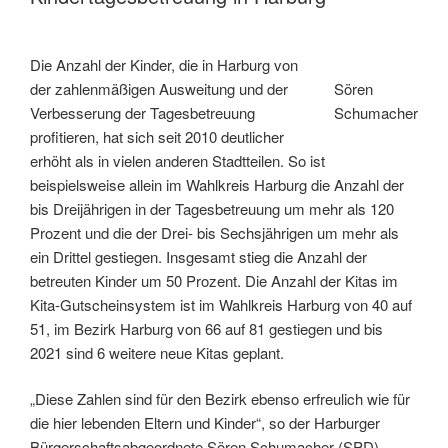
Familien
in
Hamburg
Die Anzahl der Kinder, die in Harburg von
in
der zahlenmäßigen Ausweitung und der
Sören
der
Verbesserung der Tagesbetreuung
Schumacher
Corona-
profitieren, hat sich seit 2010 deutlicher
Zeit“
erhöht als in vielen anderen Stadtteilen. So ist
beispielsweise allein im Wahlkreis Harburg die Anzahl der
bis Dreijährigen in der Tagesbetreuung um mehr als 120
Prozent und die der Drei- bis Sechsjährigen um mehr als
ein Drittel gestiegen. Insgesamt stieg die Anzahl der
betreuten Kinder um 50 Prozent. Die Anzahl der Kitas im
Kita-Gutscheinsystem ist im Wahlkreis Harburg von 40 auf
51, im Bezirk Harburg von 66 auf 81 gestiegen und bis
2021 sind 6 weitere neue Kitas geplant.
„Diese Zahlen sind für den Bezirk ebenso erfreulich wie für
die hier lebenden Eltern und Kinder“, so der Harburger
Bürgerschaftsabgeordnete Sören Schumacher (SPD).