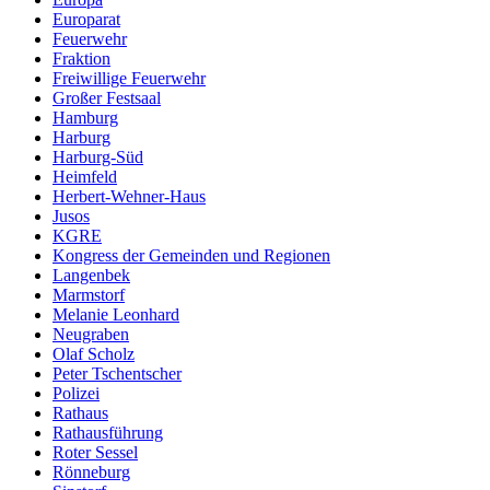
Europarat
Feuerwehr
Fraktion
Freiwillige Feuerwehr
Großer Festsaal
Hamburg
Harburg
Harburg-Süd
Heimfeld
Herbert-Wehner-Haus
Jusos
KGRE
Kongress der Gemeinden und Regionen
Langenbek
Marmstorf
Melanie Leonhard
Neugraben
Olaf Scholz
Peter Tschentscher
Polizei
Rathaus
Rathausführung
Roter Sessel
Rönneburg