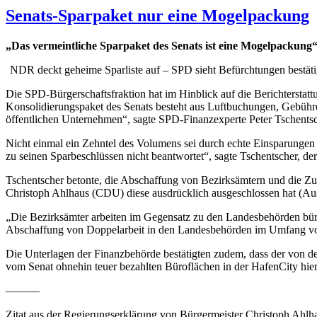
Senats-Sparpaket nur eine Mogelpackung
„Das vermeintliche Sparpaket des Senats ist eine Mogelpackung
NDR deckt geheime Sparliste auf – SPD sieht Befürchtungen bestät
Die SPD-Bürgerschaftsfraktion hat im Hinblick auf die Berichtersta
Konsolidierungspaket des Senats besteht aus Luftbuchungen, Gebühre
öffentlichen Unternehmen“, sagte SPD-Finanzexperte Peter Tschentsc
Nicht einmal ein Zehntel des Volumens sei durch echte Einsparungen
zu seinen Sparbeschlüssen nicht beantwortet“, sagte Tschentscher, de
Tschentscher betonte, die Abschaffung von Bezirksämtern und die Z
Christoph Ahlhaus (CDU) diese ausdrücklich ausgeschlossen hat (Aus
„Die Bezirksämter arbeiten im Gegensatz zu den Landesbehörden bürger
Abschaffung von Doppelarbeit in den Landesbehörden im Umfang von
Die Unterlagen der Finanzbehörde bestätigten zudem, dass der von d
vom Senat ohnehin teuer bezahlten Büroflächen in der HafenCity hier
———
Zitat aus der Regierungserklärung von Bürgermeister Christoph Ahlh