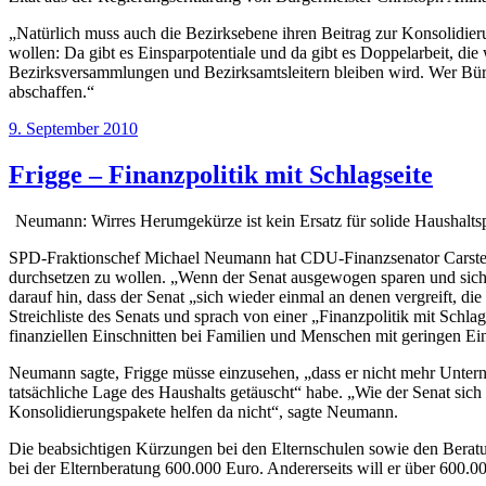
„Natürlich muss auch die Bezirksebene ihren Beitrag zur Konsolidieru
wollen: Da gibt es Einsparpotentiale und da gibt es Doppelarbeit, die 
Bezirksversammlungen und Bezirksamtsleitern bleiben wird. Wer Bürge
abschaffen.“
Veröffentlicht
9. September 2010
am
Frigge – Finanzpolitik mit Schlagseite
Neumann: Wirres Herumgekürze ist kein Ersatz für solide Haushaltsp
SPD-Fraktionschef Michael Neumann hat CDU-Finanzsenator Carsten F
durchsetzen zu wollen. „Wenn der Senat ausgewogen sparen und sich
darauf hin, dass der Senat „sich wieder einmal an denen vergreift, d
Streichliste des Senats und sprach von einer „Finanzpolitik mit Schl
finanziellen Einschnitten bei Familien und Menschen mit geringen 
Neumann sagte, Frigge müsse einzusehen, „dass er nicht mehr Unterne
tatsächliche Lage des Haushalts getäuscht“ habe. „Wie der Senat sich 
Konsolidierungspakete helfen da nicht“, sagte Neumann.
Die beabsichtigen Kürzungen bei den Elternschulen sowie den Beratungs
bei der Elternberatung 600.000 Euro. Andererseits will er über 600.00