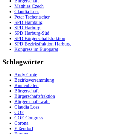
Bürgerschaft
Matthias Czech
Claudia Loss
Peter Tschentscher
SPD Hamburg
SPD Harburg
SPD Harburg-Süd
SPD Bürgerschaftsfraktion
SPD Bezirksfraktion Harburg
Kongress im Europarat
Schlagwörter
Andy Grote
Bezirksversammlung
Binnenhafen
Bürgerschaft
Bürgerschaftsfraktion
Bürgerschaftswahl
Claudia Loss
COE
COE Congress
Corona
Eißendorf
Europa