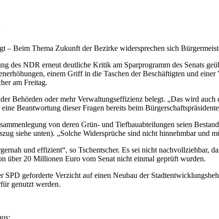
“
igt – Beim Thema Zukunft der Bezirke widersprechen sich Bürgermeist
ttung des NDR erneut deutliche Kritik am Sparprogramm des Senats geüb
nerhöhungen, einem Griff in die Taschen der Beschäftigten und einer
her am Freitag.
 der Behörden oder mehr Verwaltungseffizienz belegt. „Das wird auch
r eine Beantwortung dieser Fragen bereits beim Bürgerschaftspräsident
usammenlegung von deren Grün- und Tiefbauabteilungen seien Bestand
zug siehe unten). „Solche Widersprüche sind nicht hinnehmbar und mü
nah und effizient“, so Tschentscher. Es sei nicht nachvollziehbar, da
 über 20 Millionen Euro vom Senat nicht einmal geprüft wurden.
er SPD geforderte Verzicht auf einen Neubau der Stadtentwicklungsbeh
für genutzt werden.
aus: