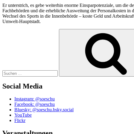
Er unterstrich, es gebe weiterhin enorme Einsparpotenziale, um die 
Fachbehörden und die erhebliche Ausweitung der Personalkosten in de
Wechsel des Sports in die Innenbehörde – koste Geld und Arbeitskr
Umwelt-Hauptstadt.
Suchen
nach:
Social Media
Instagram: @soeschu
Facebook: @soeschu
Bluesky: @soeschu.bsky.social
YouTube
Flickr
Veranstaltungen