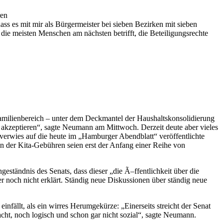
ren
dass es mit mir als Bürgermeister bei sieben Bezirken mit sieben
die meisten Menschen am nächsten betrifft, die Beteiligungsrechte
amilienbereich – unter dem Deckmantel der Haushaltskonsolidierung
akzeptieren“, sagte Neumann am Mittwoch. Derzeit deute aber vieles
 verwies auf die heute im „Hamburger Abendblatt“ veröffentlichte
gen der Kita-Gebühren seien erst der Anfang einer Reihe von
ständnis des Senats, dass dieser „die Ã–ffentlichkeit über die
er noch nicht erklärt. Ständig neue Diskussionen über ständig neue
nfällt, als ein wirres Herumgekürze: „Einerseits streicht der Senat
dacht, noch logisch und schon gar nicht sozial“, sagte Neumann.