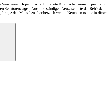
der Senat einen Bogen mache. Er nannte Büroflächenanmietungen der Sta
n Senatorenetagen. Auch die ständigen Neuzuschnitte der Behörden – z
aft, bringe den Menschen aber herzlich wenig. Neumann nannte in di
Suchen