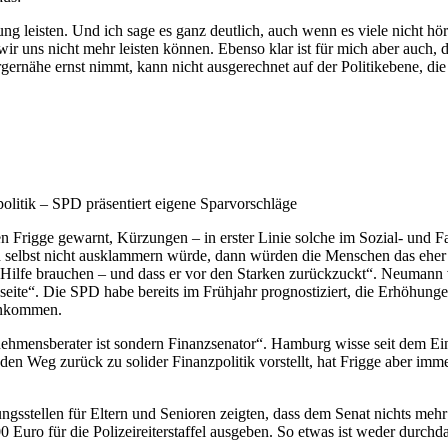
ng leisten. Und ich sage es ganz deutlich, auch wenn es viele nicht hö
wir uns nicht mehr leisten können. Ebenso klar ist für mich aber auch, 
rnähe ernst nimmt, kann nicht ausgerechnet auf der Politikebene, die 
olitik – SPD präsentiert eigene Sparvorschläge
rigge gewarnt, Kürzungen – in erster Linie solche im Sozial- und F
 selbst nicht ausklammern würde, dann würden die Menschen das eher 
ie Hilfe brauchen – und dass er vor den Starken zurückzuckt“. Neumann
agseite“. Die SPD habe bereits im Frühjahr prognostiziert, die Erhöhun
Einkommen.
hmensberater ist sondern Finanzsenator“. Hamburg wisse seit dem Einge
den Weg zurück zu solider Finanzpolitik vorstellt, hat Frigge aber imm
stellen für Eltern und Senioren zeigten, dass dem Senat nichts mehr ei
0 Euro für die Polizeireiterstaffel ausgeben. So etwas ist weder durch