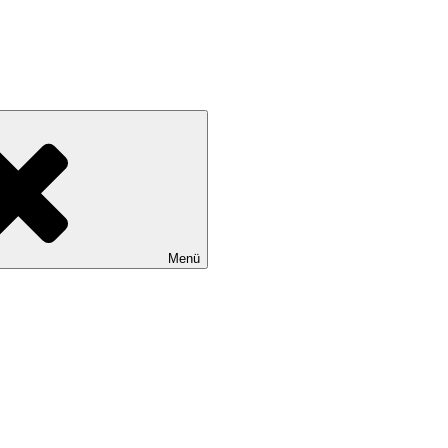
tadtteile Gut Moor, Harburg, Langenbek, Marmstorf, Neuland, Östliche
Menü