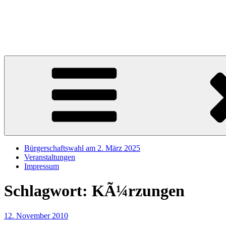
Zum
Inhalt
Sören Schumacher
springen
Ihr SPD Bürgerschaftsabgeordneter im Wahlkreis Harburg – Für die S
Bürgerschaftswahl am 2. März 2025
Veranstaltungen
Impressum
Schlagwort:
KÃ¼rzungen
Veröffentlicht
12. November 2010
am