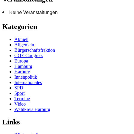
Keine Veranstaltungen
Kategorien
Aktuell
Allgemein
Bürgerschaftsfraktion
COE Congress
Europa
Hamburg
Harburg
Innenpolitik
Internationales
SPD
Sport
Termine
Video
Wahlkreis Harburg
Links