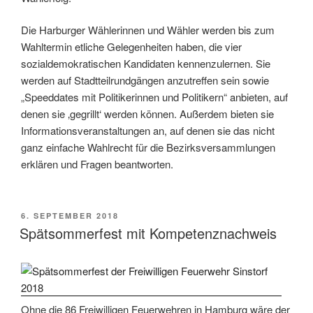
Die Harburger Wählerinnen und Wähler werden bis zum
Wahltermin etliche Gelegenheiten haben, die vier
sozialdemokratischen Kandidaten kennenzulernen. Sie
werden auf Stadtteilrundgängen anzutreffen sein sowie
„Speeddates mit Politikerinnen und Politikern“ anbieten, auf
denen sie ‚gegrillt‘ werden können. Außerdem bieten sie
Informationsveranstaltungen an, auf denen sie das nicht
ganz einfache Wahlrecht für die Bezirksversammlungen
erklären und Fragen beantworten.
VERÖFFENTLICHT
6. SEPTEMBER 2018
AM
Spätsommerfest mit Kompetenznachweis
Ohne die 86 Freiwilligen Feuerwehren in Hamburg wäre der