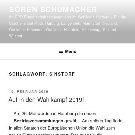
Zum
SÖREN SCHUMACHER
Inhalt
Ihr SPD Bürgerschaftsabgeordneter im Wahlkreis Harburg – Für die
springen
Stadtteile Gut Moor, Harburg, Langenbek, Marmstorf, Neuland,
Östliches Eißendorf, Östliches Heimfeld, Rönneburg, Sinstorf,
Wilstorf
Menü
SCHLAGWORT:
SINSTORF
VERÖFFENTLICHT
19. FEBRUAR 2019
AM
Auf in den Wahlkampf 2019!
Am 26. Mai werden in Hamburg die neuen
Bezirksversammlungen
gewählt. Am selben Tag findet
in allen Staaten der Europäischen Union die Wahl zum
neuen
Europaparlament
statt. Das mag für die