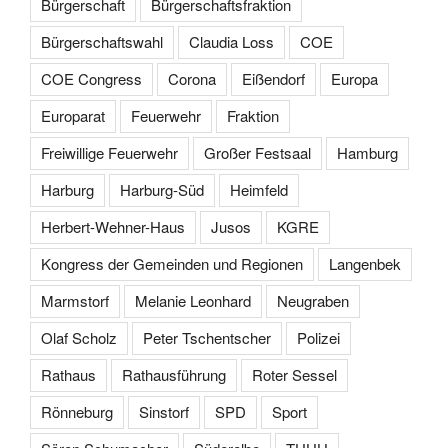
Bürgerschaft
Bürgerschaftsfraktion
Bürgerschaftswahl
Claudia Loss
COE
COE Congress
Corona
Eißendorf
Europa
Europarat
Feuerwehr
Fraktion
Freiwillige Feuerwehr
Großer Festsaal
Hamburg
Harburg
Harburg-Süd
Heimfeld
Herbert-Wehner-Haus
Jusos
KGRE
Kongress der Gemeinden und Regionen
Langenbek
Marmstorf
Melanie Leonhard
Neugraben
Olaf Scholz
Peter Tschentscher
Polizei
Rathaus
Rathausführung
Roter Sessel
Rönneburg
Sinstorf
SPD
Sport