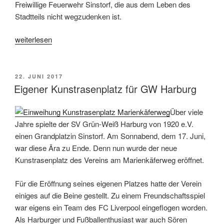
Freiwillige Feuerwehr Sinstorf, die aus dem Leben des
Stadtteils nicht wegzudenken ist.
„Spätsommerfest
weiterlesen
der
Freiwilligen
Feuerwehr
VERÖFFENTLICHT
22. JUNI 2017
AM
Sinstorf“
Eigener Kunstrasenplatz für GW Harburg
Über viele
Jahre spielte der SV Grün-Weiß Harburg von 1920 e.V.
einen Grandplatzin Sinstorf. Am Sonnabend, dem 17. Juni,
war diese Ära zu Ende. Denn nun wurde der neue
Kunstrasenplatz des Vereins am Marienkäferweg eröffnet.
Für die Eröffnung seines eigenen Platzes hatte der Verein
einiges auf die Beine gestellt. Zu einem Freundschaftsspiel
war eigens ein Team des FC Liverpool eingeflogen worden.
Als Harburger und Fußballenthusiast war auch Sören