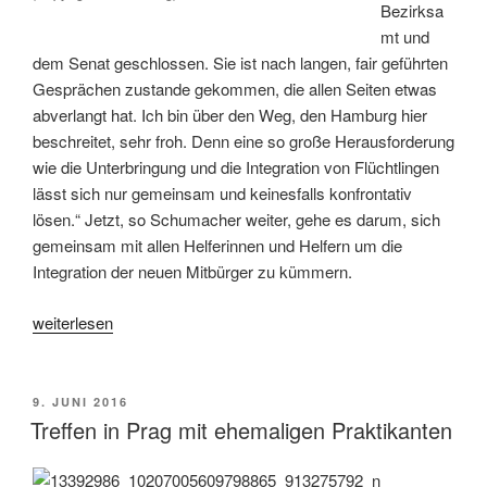
Bezirksa
mt und
dem Senat geschlossen. Sie ist nach langen, fair geführten
Gesprächen zustande gekommen, die allen Seiten etwas
abverlangt hat. Ich bin über den Weg, den Hamburg hier
beschreitet, sehr froh. Denn eine so große Herausforderung
wie die Unterbringung und die Integration von Flüchtlingen
lässt sich nur gemeinsam und keinesfalls konfrontativ
lösen.“ Jetzt, so Schumacher weiter, gehe es darum, sich
gemeinsam mit allen Helferinnen und Helfern um die
Integration der neuen Mitbürger zu kümmern.
„Vereinbarung
weiterlesen
zur
Flüchtlingsunterkunft
am
VERÖFFENTLICHT
9. JUNI 2016
AM
Sinstorfer
Treffen in Prag mit ehemaligen Praktikanten
Kirchweg
und