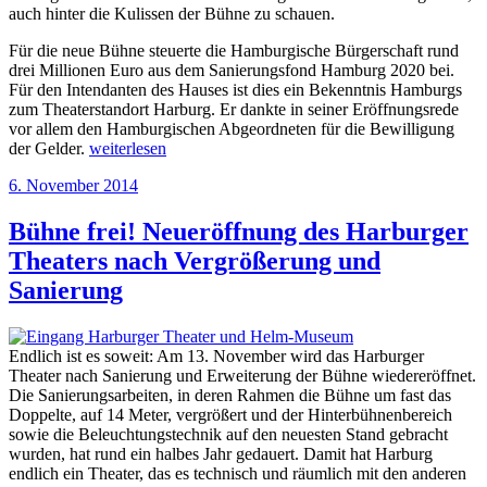
auch hinter die Kulissen der Bühne zu schauen.
Für die neue Bühne steuerte die Hamburgische Bürgerschaft rund
drei Millionen Euro aus dem Sanierungsfond Hamburg 2020 bei.
Für den Intendanten des Hauses ist dies ein Bekenntnis Hamburgs
zum Theaterstandort Harburg. Er dankte in seiner Eröffnungsrede
vor allem den Hamburgischen Abgeordneten für die Bewilligung
„Doppelte
der Gelder.
weiterlesen
Premiere
Veröffentlicht
6. November 2014
im
am
Harburger
Theater“
Bühne frei! Neueröffnung des Harburger
Theaters nach Vergrößerung und
Sanierung
Endlich ist es soweit: Am 13. November wird das Harburger
Theater nach Sanierung und Erweiterung der Bühne wiedereröffnet.
Die Sanierungsarbeiten, in deren Rahmen die Bühne um fast das
Doppelte, auf 14 Meter, vergrößert und der Hinterbühnenbereich
sowie die Beleuchtungstechnik auf den neuesten Stand gebracht
wurden, hat rund ein halbes Jahr gedauert. Damit hat Harburg
endlich ein Theater, das es technisch und räumlich mit den anderen