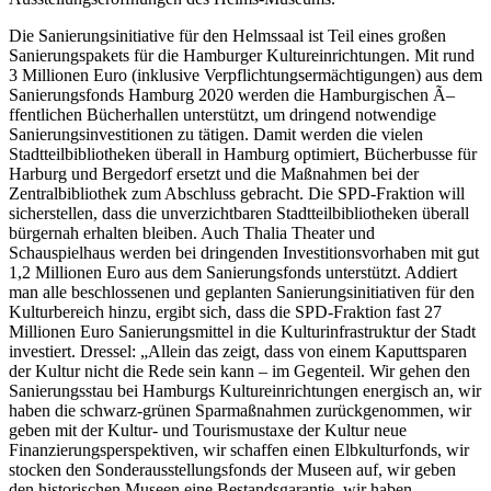
Die Sanierungsinitiative für den Helmssaal ist Teil eines großen
Sanierungspakets für die Hamburger Kultureinrichtungen. Mit rund
3 Millionen Euro (inklusive Verpflichtungsermächtigungen) aus dem
Sanierungsfonds Hamburg 2020 werden die Hamburgischen Ã–
ffentlichen Bücherhallen unterstützt, um dringend notwendige
Sanierungsinvestitionen zu tätigen. Damit werden die vielen
Stadtteilbibliotheken überall in Hamburg optimiert, Bücherbusse für
Harburg und Bergedorf ersetzt und die Maßnahmen bei der
Zentralbibliothek zum Abschluss gebracht. Die SPD-Fraktion will
sicherstellen, dass die unverzichtbaren Stadtteilbibliotheken überall
bürgernah erhalten bleiben. Auch Thalia Theater und
Schauspielhaus werden bei dringenden Investitionsvorhaben mit gut
1,2 Millionen Euro aus dem Sanierungsfonds unterstützt. Addiert
man alle beschlossenen und geplanten Sanierungsinitiativen für den
Kulturbereich hinzu, ergibt sich, dass die SPD-Fraktion fast 27
Millionen Euro Sanierungsmittel in die Kulturinfrastruktur der Stadt
investiert. Dressel: „Allein das zeigt, dass von einem Kaputtsparen
der Kultur nicht die Rede sein kann – im Gegenteil. Wir gehen den
Sanierungsstau bei Hamburgs Kultureinrichtungen energisch an, wir
haben die schwarz-grünen Sparmaßnahmen zurückgenommen, wir
geben mit der Kultur- und Tourismustaxe der Kultur neue
Finanzierungsperspektiven, wir schaffen einen Elbkulturfonds, wir
stocken den Sonderausstellungsfonds der Museen auf, wir geben
den historischen Museen eine Bestandsgarantie, wir haben