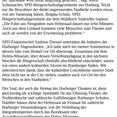
der Spielstätte wird somit langfristig gesichert“, sagt Sören
Schumacher, SPD-Bürgerschaftsabgeordneter aus Harburg. Nicht
nur die Bewohner der direkt angrenzenden Stadtteile werden etwas
von der Sanierung haben. Brigitta Schulz, SPD-
Bürgerschaftsabgeordnete aus dem Wahlkreis Süderelbe ergänzt:
„Die Fahrt aus Neugraben zum Helmssaal dauert nur zehn Minuten.
Auch aus dem Umland kommen viele Menschen zum Theater und
auch sie werden von der Erweiterung profitieren.“
SPD-Fraktionschef Andreas Dressel unterstützt die Initiative der
Harburger Abgeordneten: „Ich habe mich bei meiner Sommertour in
diesem Jahr vom Bedarf vor Ort überzeugt. Zusammen mit dem
Helms-Museum, über dessen Verselbständigung in den nächsten
Wochen die Bürgerschaft ebenfalls abschließend entscheidet, setzen
wir einen starken kulturellen Akzent im Hamburger Süden. Wir
unterstreichen damit, dass die kulturellen Leuchttürme unserer Stadt
eben nicht nur in der City stehen, sondern auch vor Ort bei den
Menschen in den Stadtteilen.“
Der Saal, der auch die Heimat des Harburger Theaters ist, dient
gleichzeitig als wichtige Spielstätte für das Ohnsorg-Theater, die
Nedderdütsche und zahlreiche Aufführungen Harburger Schulen.
Darüber hinaus dient der Helmssaal als Festsaal für zahlreiche
Harburger Veranstaltungen, wie die Verleihung des
Integrationspreises durch das Bezirksamt oder
Ausstellungseröffnungen des Helms-Museums.