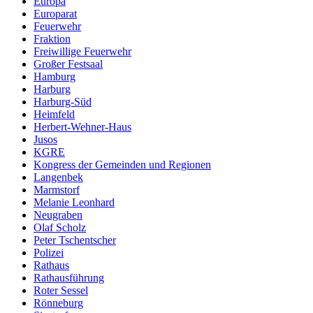
Europa
Europarat
Feuerwehr
Fraktion
Freiwillige Feuerwehr
Großer Festsaal
Hamburg
Harburg
Harburg-Süd
Heimfeld
Herbert-Wehner-Haus
Jusos
KGRE
Kongress der Gemeinden und Regionen
Langenbek
Marmstorf
Melanie Leonhard
Neugraben
Olaf Scholz
Peter Tschentscher
Polizei
Rathaus
Rathausführung
Roter Sessel
Rönneburg