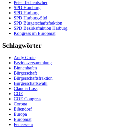
Peter Tschentscher
SPD Hamburg
SPD Harburg
SPD Harburg-Süd
SPD Bürgerschaftsfraktion
SPD Bezirksfraktion Harburg
Kongress im Europarat
Schlagwörter
Andy Grote
Bezirksversammlung
Binnenhafen
Bürgerschaft
Bürgerschaftsfraktion
Bürgerschaftswahl
Claudia Loss
COE
COE Congress
Corona
Eißendorf
Europa
Europarat
Feuerwehr