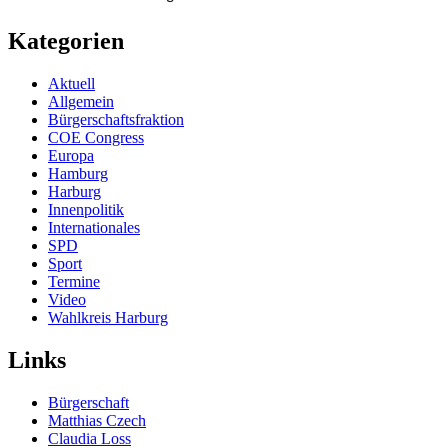
Kategorien
Aktuell
Allgemein
Bürgerschaftsfraktion
COE Congress
Europa
Hamburg
Harburg
Innenpolitik
Internationales
SPD
Sport
Termine
Video
Wahlkreis Harburg
Links
Bürgerschaft
Matthias Czech
Claudia Loss