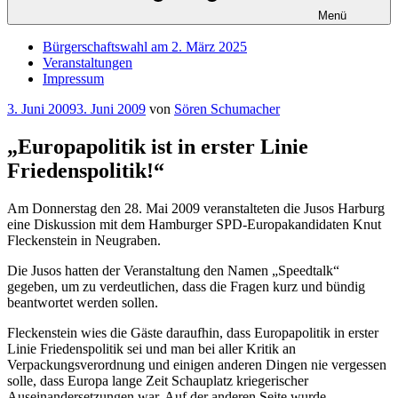
Menü
Bürgerschaftswahl am 2. März 2025
Veranstaltungen
Impressum
Veröffentlicht
3. Juni 2009
3. Juni 2009
von
Sören Schumacher
am
„Europapolitik ist in erster Linie
Friedenspolitik!“
Am Donnerstag den 28. Mai 2009 veranstalteten die Jusos Harburg
eine Diskussion mit dem Hamburger SPD-Europakandidaten Knut
Fleckenstein in Neugraben.
Die Jusos hatten der Veranstaltung den Namen „Speedtalk“
gegeben, um zu verdeutlichen, dass die Fragen kurz und bündig
beantwortet werden sollen.
Fleckenstein wies die Gäste daraufhin, dass Europapolitik in erster
Linie Friedenspolitik sei und man bei aller Kritik an
Verpackungsverordnung und einigen anderen Dingen nie vergessen
solle, dass Europa lange Zeit Schauplatz kriegerischer
Auseinandersetzungen war. Auf der anderen Seite wurde