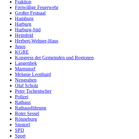
Fraktion
Freiwillige Feuerwehr
Großer Festsaal
Hamburg
Harburg
Harburg-Süd
Heimfeld
Herbert-Wehner-Haus
Jusos
KGRE
Kongress der Gemeinden und Regionen
Langenbek
Marmstorf
Melanie Leonhard
Neugraben
Olaf Scholz
Peter Tschentscher
Polizei
Rathaus
Rathausführung
Roter Sessel
Rönneburg
Sinstorf
SPD
Sport