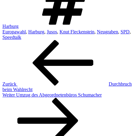
Harburg
Europawahl
,
Harburg
,
Jusos
,
Knut Fleckenstein
,
Neugraben
,
SPD
,
Speedtalk
Beitragsnavigation
Vorheriger
Beitrag
Zurück
Durchbruch
beim Wahlrecht
Nächster
Weiter
Umzug des Abgeordnetenbüros Schumacher
Beitrag