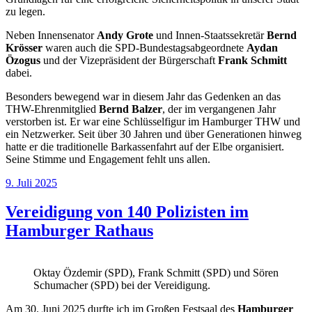
zu legen.
Neben Innensenator
Andy Grote
und Innen-Staatssekretär
Bernd
Krösser
waren auch die SPD-Bundestagsabgeordnete
Aydan
Özogus
und der Vizepräsident der Bürgerschaft
Frank Schmitt
dabei.
Besonders bewegend war in diesem Jahr das Gedenken an das
THW-Ehrenmitglied
Bernd Balzer
, der im vergangenen Jahr
verstorben ist. Er war eine Schlüsselfigur im Hamburger THW und
ein Netzwerker. Seit über 30 Jahren und über Generationen hinweg
hatte er die traditionelle Barkassenfahrt auf der Elbe organisiert.
Seine Stimme und Engagement fehlt uns allen.
Veröffentlicht
9. Juli 2025
am
Vereidigung von 140 Polizisten im
Hamburger Rathaus
Oktay Özdemir (SPD), Frank Schmitt (SPD) und Sören
Schumacher (SPD) bei der Vereidigung.
Am 30. Juni 2025 durfte ich im Großen Festsaal des
Hamburger