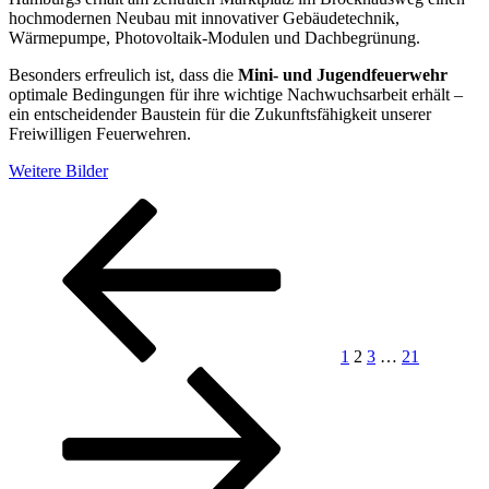
hochmodernen Neubau mit innovativer Gebäudetechnik,
Wärmepumpe, Photovoltaik-Modulen und Dachbegrünung.
Besonders erfreulich ist, dass die
Mini- und Jugendfeuerwehr
optimale Bedingungen für ihre wichtige Nachwuchsarbeit erhält –
ein entscheidender Baustein für die Zukunftsfähigkeit unserer
Freiwilligen Feuerwehren.
Weitere Bilder
Seitennummerierung
Vorherige
Seite
Seite
Seite
Seite
Nächste
Seite
Seite
der
Beiträge
1
2
3
…
21