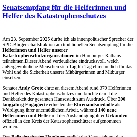
Senatsempfang für die Helferinnen und
Helfer des Katastrophenschutzes
Am 23. September 2025 durfte ich als innenpolitischer Sprecher der
SPD-Bürgerschaftsfraktion am traditionellen Senatsempfang für die
Helferinnen und Helfer unserer
Katastrophenschutzorganisationen
im Hamburger Rathaus
teilnehmen.Dieser Abend verdeutlichte eindrucksvoll, welch
außergewöhnliche Menschen sich Tag für Tag ehrenamtlich für das
Wohl und die Sicherheit unserer Mitbürgerinnen und Mitbürger
einsetzen.
Senator
Andy Grote
ehrte an diesem Abend rund 370 Helferinnen
und Helfer des Katastrophenschutzes und brachte damit die
Dankbarkeit der gesamten Hansestadt zum Ausdruck. Über
200
langjährig Engagierte
erhielten die
Ehrenamtsmedaille
als
Würdigung ihrer unermüdlichen Arbeit, während
140 neue
Helferinnen und Helfer
mit der Aushändigung ihrer
Urkunden
offiziell in den Kreis der Katastrophenschützer aufgenommen
wurden.
Das
Polizeiorchester Hamburg
verlieh der Veranstaltung den