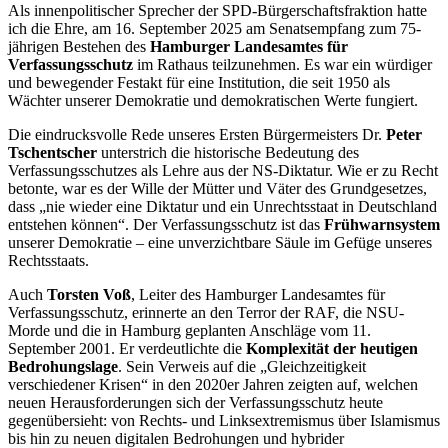
Als innenpolitischer Sprecher der SPD-Bürgerschaftsfraktion hatte
ich die Ehre, am 16. September 2025 am Senatsempfang zum 75-
jährigen Bestehen des
Hamburger Landesamtes für
Verfassungsschutz
im Rathaus teilzunehmen. Es war ein würdiger
und bewegender Festakt für eine Institution, die seit 1950 als
Wächter unserer Demokratie und demokratischen Werte fungiert.
Die eindrucksvolle Rede unseres Ersten Bürgermeisters Dr.
Peter
Tschentscher
unterstrich die historische Bedeutung des
Verfassungsschutzes als Lehre aus der NS-Diktatur. Wie er zu Recht
betonte, war es der Wille der Mütter und Väter des Grundgesetzes,
dass „nie wieder eine Diktatur und ein Unrechtsstaat in Deutschland
entstehen können“. Der Verfassungsschutz ist das
Frühwarnsystem
unserer Demokratie – eine unverzichtbare Säule im Gefüge unseres
Rechtsstaats.
Auch
Torsten Voß
, Leiter des Hamburger Landesamtes für
Verfassungsschutz, erinnerte an den Terror der RAF, die NSU-
Morde und die in Hamburg geplanten Anschläge vom 11.
September 2001. Er verdeutlichte die
Komplexität der heutigen
Bedrohungslage
. Sein Verweis auf die „Gleichzeitigkeit
verschiedener Krisen“ in den 2020er Jahren zeigten auf, welchen
neuen Herausforderungen sich der Verfassungsschutz heute
gegenübersieht: von Rechts- und Linksextremismus über Islamismus
bis hin zu neuen digitalen Bedrohungen und hybrider