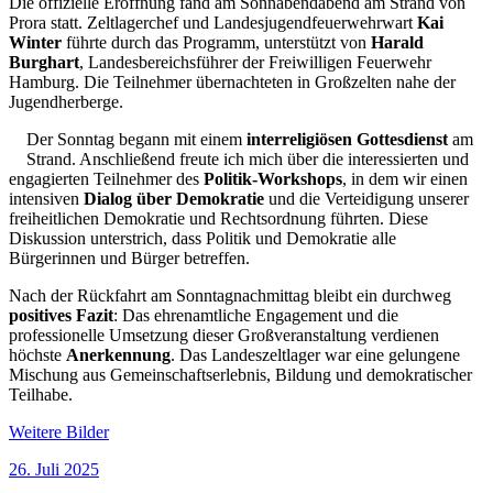
Die offizielle Eröffnung fand am Sonnabendabend am Strand von
Prora statt. Zeltlagerchef und Landesjugendfeuerwehrwart
Kai
Winter
führte durch das Programm, unterstützt von
Harald
Burghart
, Landesbereichsführer der Freiwilligen Feuerwehr
Hamburg. Die Teilnehmer übernachteten in Großzelten nahe der
Jugendherberge.
Der Sonntag begann mit einem
interreligiösen Gottesdienst
am
Strand. Anschließend freute ich mich über die interessierten und
engagierten Teilnehmer des
Politik-Workshops
, in dem wir einen
intensiven
Dialog über Demokratie
und die Verteidigung unserer
freiheitlichen Demokratie und Rechtsordnung führten. Diese
Diskussion unterstrich, dass Politik und Demokratie alle
Bürgerinnen und Bürger betreffen.
Nach der Rückfahrt am Sonntagnachmittag bleibt ein durchweg
positives Fazit
: Das ehrenamtliche Engagement und die
professionelle Umsetzung dieser Großveranstaltung verdienen
höchste
Anerkennung
. Das Landeszeltlager war eine gelungene
Mischung aus Gemeinschaftserlebnis, Bildung und demokratischer
Teilhabe.
Weitere Bilder
Veröffentlicht
26. Juli 2025
am