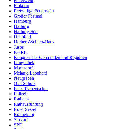
Feuerwehr
Fraktion
Freiwillige Feuerwehr
Großer Festsaal
Hamburg
Harburg
Harburg-Süd
Heimfeld
Herbert-Wehner-Haus
Jusos
KGRE
Kongress der Gemeinden und Regionen
Langenbek
Marmstorf
Melanie Leonhard
Neugraben
Olaf Scholz
Peter Tschentscher
Polizei
Rathaus
Rathausführung
Roter Sessel
Rönneburg
Sinstorf
SPD