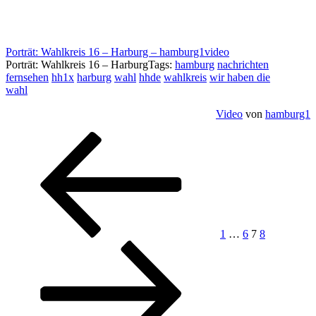
Porträt: Wahlkreis 16 – Harburg – hamburg1video
Porträt: Wahlkreis 16 – HarburgTags:
hamburg
nachrichten
fernsehen
hh1x
harburg
wahl
hhde
wahlkreis
wir haben die
wahl
Video
von
hamburg1
Seitennummerierung
Vorherige
Seite
Seite
Seite
Seite
Nächste
Seite
Seite
der
Beiträge
1
…
6
7
8