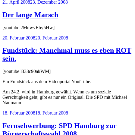
Veröffentlicht
21. April 2008
23. Dezember 2008
am
Der lange Marsch
[youtube 2MnwvEhy5Hw]
Veröffentlicht
20. Februar 2008
20. Februar 2008
am
Fundstück: Manchmal muss es eben ROT
sein.
[youtube l333c90akWM]
Ein Fundstück aus dem Videoportal YoutTube.
Am 24.2. wird in Hamburg gewählt. Wenn es um soziale
Gerechtigkeit geht, gibt es nur ein Original. Die SPD mit Michael
Naumann.
Veröffentlicht
18. Februar 2008
18. Februar 2008
am
Fernsehwerbung: SPD Hamburg zur
Bürgerschaftswahl 2008