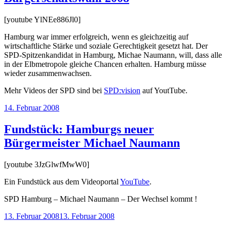
[youtube YlNEe886Jl0]
Hamburg war immer erfolgreich, wenn es gleichzeitig auf
wirtschaftliche Stärke und soziale Gerechtigkeit gesetzt hat. Der
SPD-Spitzenkandidat in Hamburg, Michae Naumann, will, dass alle
in der Elbmetropole gleiche Chancen erhalten. Hamburg müsse
wieder zusammenwachsen.
Mehr Videos der SPD sind bei
SPD:vision
auf YoutTube.
Veröffentlicht
14. Februar 2008
am
Fundstück: Hamburgs neuer
Bürgermeister Michael Naumann
[youtube 3JzGlwfMwW0]
Ein Fundstück aus dem Videoportal
YouTube
.
SPD Hamburg – Michael Naumann – Der Wechsel kommt !
Veröffentlicht
13. Februar 2008
13. Februar 2008
am