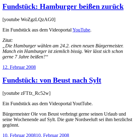
Fundstück: Hamburger beißen zurück
[youtube WoZgzLQzAG0]
Ein Fundstück aus dem Videoportal
YouTube
.
Zitat:
„
Die Hamburger wählen am 24.2. einen neuen Bürgermeister.
Manch ein Hamburger ist ziemlich bissig. Wer lässt sich schon
gerne 7 Jahre beißen?“
Veröffentlicht
12. Februar 2008
am
Fundstück: von Beust nach Sylt
[youtube zFTfz_Rc52w]
Ein Fundstück aus dem Videoportal YoutTube.
Bürgermeister Ole von Beust verbringt gerne seinen Urlaub und
seine Wochenende auf Sylt. Die gute Nordseeluft sei ihm herzlichst
gegönnt.
Veröffentlicht
10. Februar 2008
10. Februar 2008