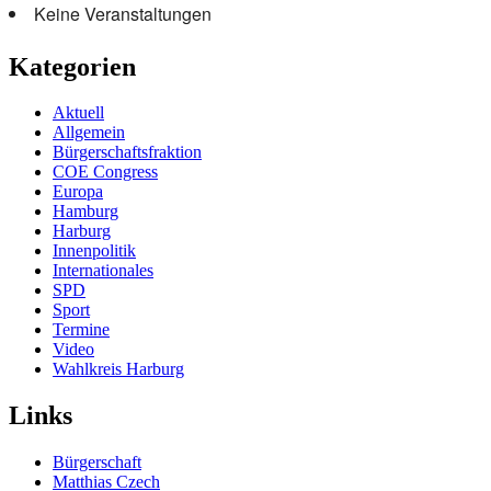
Keine Veranstaltungen
Kategorien
Aktuell
Allgemein
Bürgerschaftsfraktion
COE Congress
Europa
Hamburg
Harburg
Innenpolitik
Internationales
SPD
Sport
Termine
Video
Wahlkreis Harburg
Links
Bürgerschaft
Matthias Czech