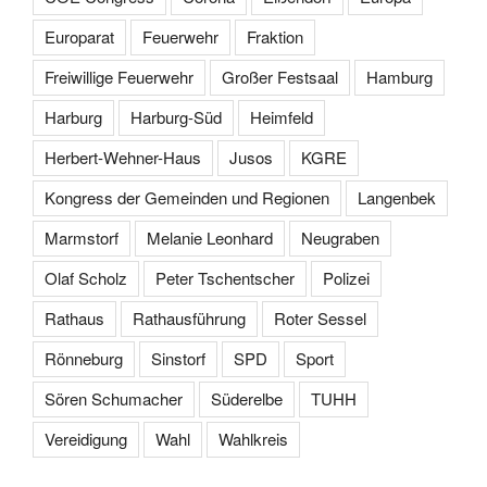
Europarat
Feuerwehr
Fraktion
Freiwillige Feuerwehr
Großer Festsaal
Hamburg
Harburg
Harburg-Süd
Heimfeld
Herbert-Wehner-Haus
Jusos
KGRE
Kongress der Gemeinden und Regionen
Langenbek
Marmstorf
Melanie Leonhard
Neugraben
Olaf Scholz
Peter Tschentscher
Polizei
Rathaus
Rathausführung
Roter Sessel
Rönneburg
Sinstorf
SPD
Sport
Sören Schumacher
Süderelbe
TUHH
Vereidigung
Wahl
Wahlkreis