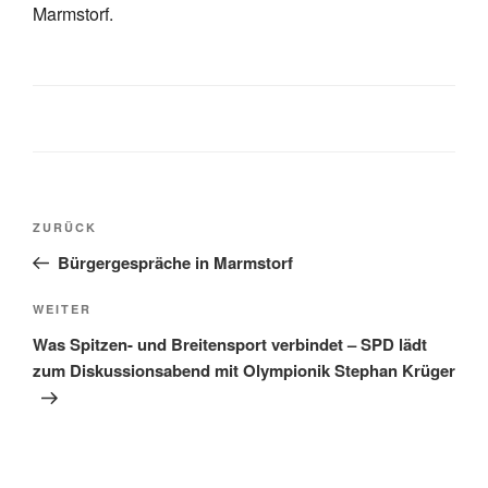
Marmstorf.
Beitragsnavigation
Vorheriger
ZURÜCK
Beitrag
Bürgergespräche in Marmstorf
Nächster
WEITER
Beitrag
Was Spitzen- und Breitensport verbindet – SPD lädt
zum Diskussionsabend mit Olympionik Stephan Krüger