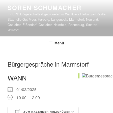
Zum
SÖREN SCHUMACHER
Inhalt
Ihr SPD Bürgerschaftsabgeordneter im Wahlkreis Harburg – Für die
springen
Stadtteile Gut Moor, Harburg, Langenbek, Marmstorf, Neuland,
Östliches Eißendorf, Östliches Heimfeld, Rönneburg, Sinstorf,
Wilstorf
Menü
Bürgergespräche in Marmstorf
WANN
01/03/2025
10:00 - 12:00
ZUM KALENDER HINZUFÜGEN