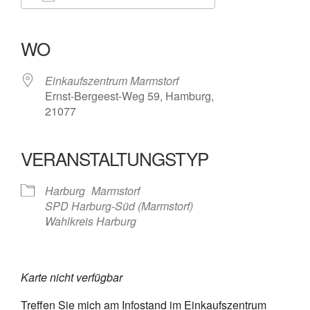
ICS herunterladen
Google Kalender
iCalendar
Office 365
Outlook Live
WO
Einkaufszentrum Marmstorf
Ernst-Bergeest-Weg 59, Hamburg,
21077
VERANSTALTUNGSTYP
Harburg
Marmstorf
SPD Harburg-Süd (Marmstorf)
Wahlkreis Harburg
Karte nicht verfügbar
Treffen Sie mich am Infostand im Einkaufszentrum