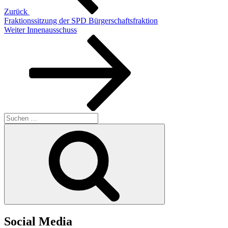
Zurück
Fraktionssitzung der SPD Bürgerschaftsfraktion
Nächster
Weiter
Innenausschuss
Beitrag
Suchen
nach:
Suchen
Social Media