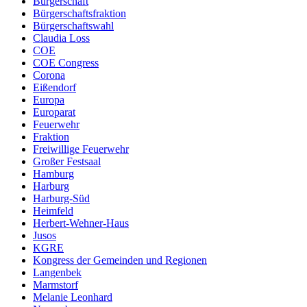
Bürgerschaft
Bürgerschaftsfraktion
Bürgerschaftswahl
Claudia Loss
COE
COE Congress
Corona
Eißendorf
Europa
Europarat
Feuerwehr
Fraktion
Freiwillige Feuerwehr
Großer Festsaal
Hamburg
Harburg
Harburg-Süd
Heimfeld
Herbert-Wehner-Haus
Jusos
KGRE
Kongress der Gemeinden und Regionen
Langenbek
Marmstorf
Melanie Leonhard