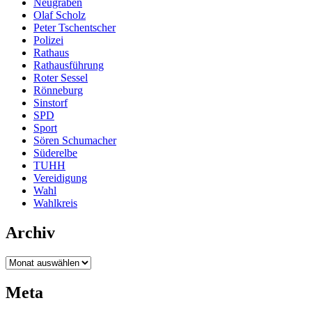
Neugraben
Olaf Scholz
Peter Tschentscher
Polizei
Rathaus
Rathausführung
Roter Sessel
Rönneburg
Sinstorf
SPD
Sport
Sören Schumacher
Süderelbe
TUHH
Vereidigung
Wahl
Wahlkreis
Archiv
Archiv
Meta