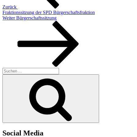
Zurück
Fraktionssitzung der SPD Bürgerschaftsfraktion
Nächster
Weiter
Bürgerschaftssitzung
Beitrag
Suchen
nach:
Suchen
Social Media