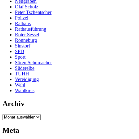
Neugraben
Olaf Scholz
Peter Tschentscher
Polizei
Rathaus
Rathausführung
Roter Sessel
Rönneburg
Sinstorf
SPD
Sport
Sören Schumacher
Süderelbe
TUHH
Vereidigung
Wahl
Wahlkreis
Archiv
Archiv
Meta