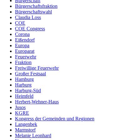
Bürgerschaft
Bürgerschaftsfraktion
Bürgerschaftswahl
Claudia Loss
COE
COE Congress
Corona
Eißendorf
Europa
Europarat
Feuerwehr
Fraktion
Freiwillige Feuerwehr
Großer Festsaal
Hamburg
Harburg
Harburg-Süd
Heimfeld
Herbert-Wehner-Haus
Jusos
KGRE
Kongress der Gemeinden und Regionen
Langenbek
Marmstorf
Melanie Leonhard