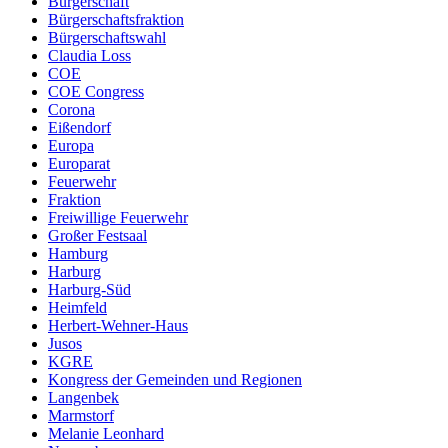
Bürgerschaft
Bürgerschaftsfraktion
Bürgerschaftswahl
Claudia Loss
COE
COE Congress
Corona
Eißendorf
Europa
Europarat
Feuerwehr
Fraktion
Freiwillige Feuerwehr
Großer Festsaal
Hamburg
Harburg
Harburg-Süd
Heimfeld
Herbert-Wehner-Haus
Jusos
KGRE
Kongress der Gemeinden und Regionen
Langenbek
Marmstorf
Melanie Leonhard