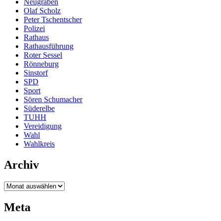
Neugraben
Olaf Scholz
Peter Tschentscher
Polizei
Rathaus
Rathausführung
Roter Sessel
Rönneburg
Sinstorf
SPD
Sport
Sören Schumacher
Süderelbe
TUHH
Vereidigung
Wahl
Wahlkreis
Archiv
Archiv
Meta