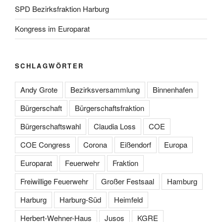
SPD Bezirksfraktion Harburg
Kongress im Europarat
SCHLAGWÖRTER
Andy Grote
Bezirksversammlung
Binnenhafen
Bürgerschaft
Bürgerschaftsfraktion
Bürgerschaftswahl
Claudia Loss
COE
COE Congress
Corona
Eißendorf
Europa
Europarat
Feuerwehr
Fraktion
Freiwillige Feuerwehr
Großer Festsaal
Hamburg
Harburg
Harburg-Süd
Heimfeld
Herbert-Wehner-Haus
Jusos
KGRE