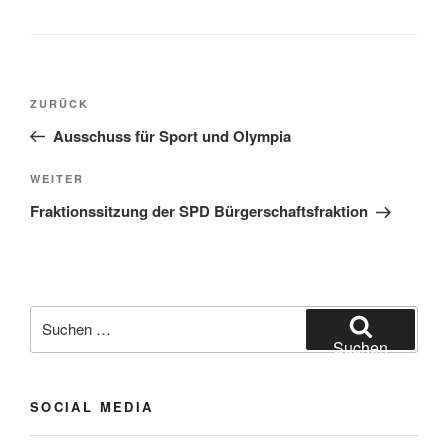
Beitragsnavigation
Vorheriger
ZURÜCK
Beitrag
Ausschuss für Sport und Olympia
Nächster
WEITER
Beitrag
Fraktionssitzung der SPD Bürgerschaftsfraktion
Suchen
nach:
Suchen
SOCIAL MEDIA