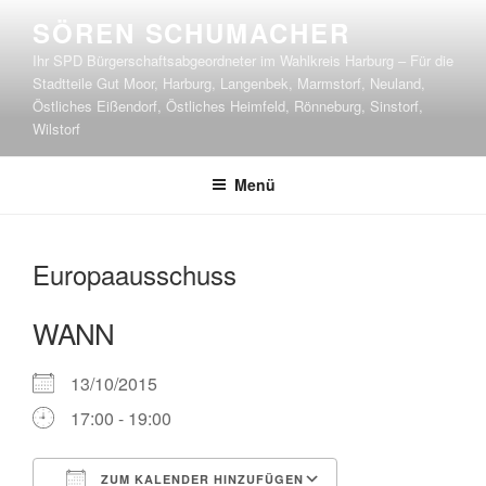
Zum
SÖREN SCHUMACHER
Inhalt
Ihr SPD Bürgerschaftsabgeordneter im Wahlkreis Harburg – Für die
springen
Stadtteile Gut Moor, Harburg, Langenbek, Marmstorf, Neuland,
Östliches Eißendorf, Östliches Heimfeld, Rönneburg, Sinstorf,
Wilstorf
Menü
Europaausschuss
WANN
13/10/2015
17:00 - 19:00
ZUM KALENDER HINZUFÜGEN