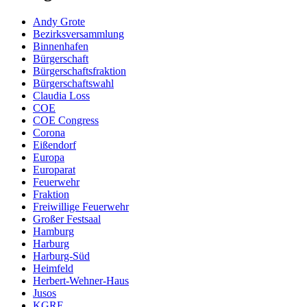
Andy Grote
Bezirksversammlung
Binnenhafen
Bürgerschaft
Bürgerschaftsfraktion
Bürgerschaftswahl
Claudia Loss
COE
COE Congress
Corona
Eißendorf
Europa
Europarat
Feuerwehr
Fraktion
Freiwillige Feuerwehr
Großer Festsaal
Hamburg
Harburg
Harburg-Süd
Heimfeld
Herbert-Wehner-Haus
Jusos
KGRE