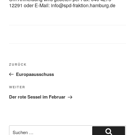
12291 oder E-Mail: info@spd-fraktion.hamburg.de
Beitragsnavigation
Vorheriger
ZURÜCK
Beitrag
Europaausschuss
Nächster
WEITER
Beitrag
Der rote Sessel im Februar
Suchen