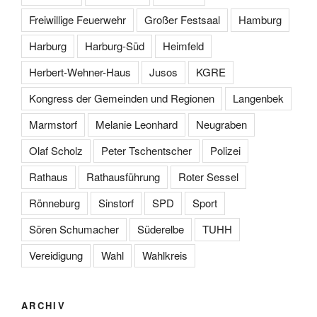
Freiwillige Feuerwehr
Großer Festsaal
Hamburg
Harburg
Harburg-Süd
Heimfeld
Herbert-Wehner-Haus
Jusos
KGRE
Kongress der Gemeinden und Regionen
Langenbek
Marmstorf
Melanie Leonhard
Neugraben
Olaf Scholz
Peter Tschentscher
Polizei
Rathaus
Rathausführung
Roter Sessel
Rönneburg
Sinstorf
SPD
Sport
Sören Schumacher
Süderelbe
TUHH
Vereidigung
Wahl
Wahlkreis
ARCHIV