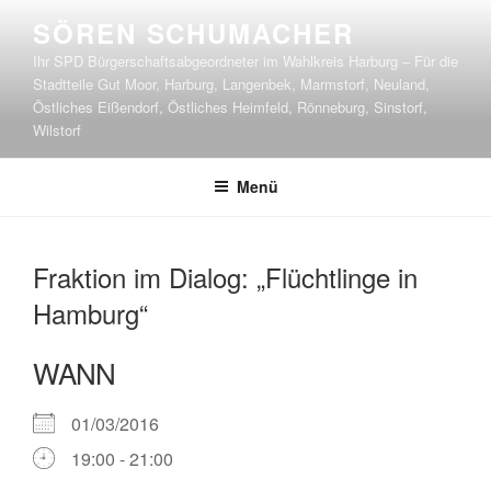
Zum
SÖREN SCHUMACHER
Inhalt
Ihr SPD Bürgerschaftsabgeordneter im Wahlkreis Harburg – Für die
springen
Stadtteile Gut Moor, Harburg, Langenbek, Marmstorf, Neuland,
Östliches Eißendorf, Östliches Heimfeld, Rönneburg, Sinstorf,
Wilstorf
Menü
Fraktion im Dialog: „Flüchtlinge in
Hamburg“
WANN
01/03/2016
19:00 - 21:00