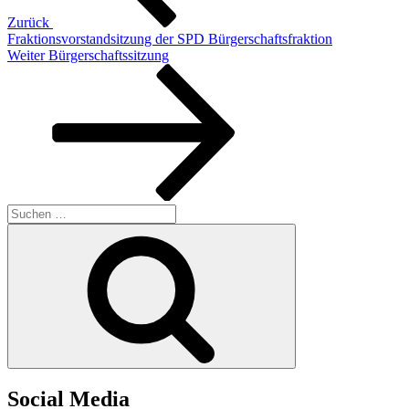
Zurück
Fraktionsvorstandsitzung der SPD Bürgerschaftsfraktion
Nächster
Weiter
Bürgerschaftssitzung
Beitrag
Suchen
nach:
Suchen
Social Media