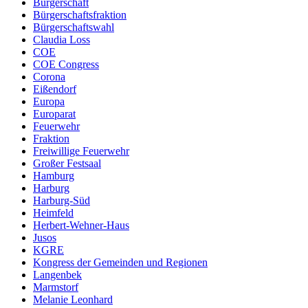
Bürgerschaft
Bürgerschaftsfraktion
Bürgerschaftswahl
Claudia Loss
COE
COE Congress
Corona
Eißendorf
Europa
Europarat
Feuerwehr
Fraktion
Freiwillige Feuerwehr
Großer Festsaal
Hamburg
Harburg
Harburg-Süd
Heimfeld
Herbert-Wehner-Haus
Jusos
KGRE
Kongress der Gemeinden und Regionen
Langenbek
Marmstorf
Melanie Leonhard