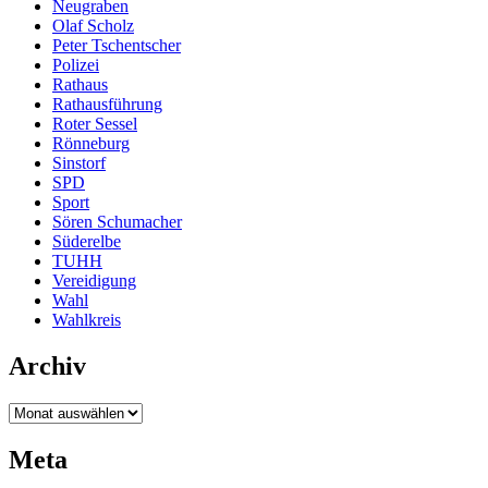
Neugraben
Olaf Scholz
Peter Tschentscher
Polizei
Rathaus
Rathausführung
Roter Sessel
Rönneburg
Sinstorf
SPD
Sport
Sören Schumacher
Süderelbe
TUHH
Vereidigung
Wahl
Wahlkreis
Archiv
Archiv
Meta