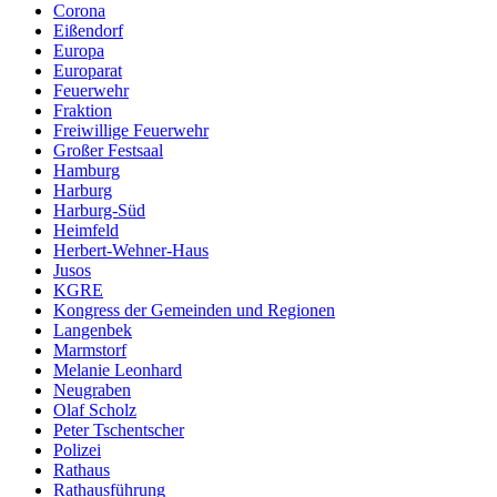
Corona
Eißendorf
Europa
Europarat
Feuerwehr
Fraktion
Freiwillige Feuerwehr
Großer Festsaal
Hamburg
Harburg
Harburg-Süd
Heimfeld
Herbert-Wehner-Haus
Jusos
KGRE
Kongress der Gemeinden und Regionen
Langenbek
Marmstorf
Melanie Leonhard
Neugraben
Olaf Scholz
Peter Tschentscher
Polizei
Rathaus
Rathausführung