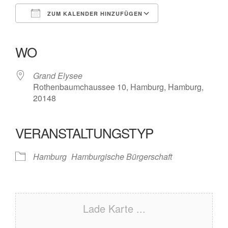
ZUM KALENDER HINZUFÜGEN
ICS herunterladen
Google Kalender
iCalendar
Office 365
Outlook Live
WO
Grand Elysee
Rothenbaumchaussee 10, Hamburg, Hamburg,
20148
VERANSTALTUNGSTYP
Hamburg
Hamburgische Bürgerschaft
Lade Karte ...