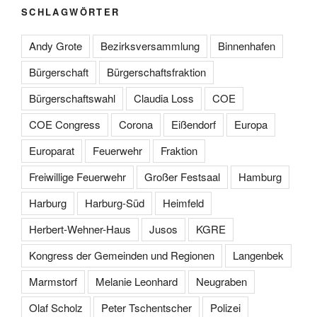
SCHLAGWÖRTER
Andy Grote
Bezirksversammlung
Binnenhafen
Bürgerschaft
Bürgerschaftsfraktion
Bürgerschaftswahl
Claudia Loss
COE
COE Congress
Corona
Eißendorf
Europa
Europarat
Feuerwehr
Fraktion
Freiwillige Feuerwehr
Großer Festsaal
Hamburg
Harburg
Harburg-Süd
Heimfeld
Herbert-Wehner-Haus
Jusos
KGRE
Kongress der Gemeinden und Regionen
Langenbek
Marmstorf
Melanie Leonhard
Neugraben
Olaf Scholz
Peter Tschentscher
Polizei