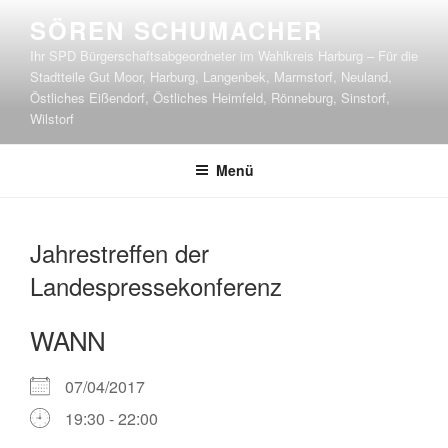
Zum
SÖREN SCHUMACHER
Inhalt
Ihr SPD Bürgerschaftsabgeordneter im Wahlkreis Harburg – Für die
springen
Stadtteile Gut Moor, Harburg, Langenbek, Marmstorf, Neuland,
Östliches Eißendorf, Östliches Heimfeld, Rönneburg, Sinstorf,
Wilstorf
Menü
Jahrestreffen der
Landespressekonferenz
WANN
07/04/2017
19:30 - 22:00