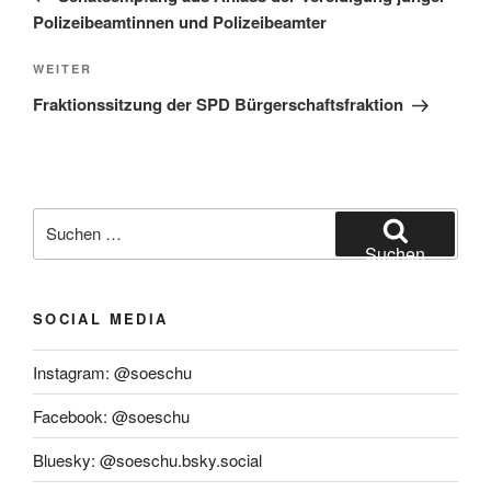
Polizeibeamtinnen und Polizeibeamter
Nächster
WEITER
Beitrag
Fraktionssitzung der SPD Bürgerschaftsfraktion
Suchen
nach:
Suchen
SOCIAL MEDIA
Instagram: @soeschu
Facebook: @soeschu
Bluesky: @soeschu.bsky.social