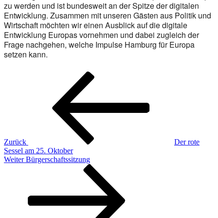
zu werden und ist bundesweit an der Spitze der digitalen
Entwicklung. Zusammen mit unseren Gästen aus Politik und
Wirtschaft möchten wir einen Ausblick auf die digitale
Entwicklung Europas vornehmen und dabei zugleich der
Frage nachgehen, welche Impulse Hamburg für Europa
setzen kann.
Beitragsnavigation
Vorheriger
Beitrag
Zurück
Der rote
Sessel am 25. Oktober
Nächster
Weiter
Bürgerschaftssitzung
Beitrag