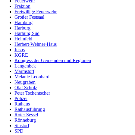
Feuerwehr
Fraktion
Freiwillige Feuerwehr
Großer Festsaal
Hamburg
Harburg
Harburg-Süd
Heimfeld
Herbert-Wehner-Haus
Jusos
KGRE
Kongress der Gemeinden und Regionen
Langenbek
Marmstorf
Melanie Leonhard
Neugraben
Olaf Scholz
Peter Tschentscher
Polizei
Rathaus
Rathausführung
Roter Sessel
Rönneburg
Sinstorf
SPD