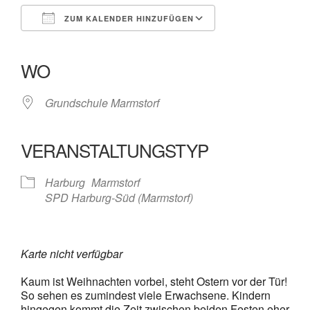
ZUM KALENDER HINZUFÜGEN
ICS herunterladen
Google Kalender
iCalendar
Office 365
Outlook Live
WO
Grundschule Marmstorf
VERANSTALTUNGSTYP
Harburg
Marmstorf
SPD Harburg-Süd (Marmstorf)
Karte nicht verfügbar
Kaum ist Weihnachten vorbei, steht Ostern vor der Tür!
So sehen es zumindest viele Erwachsene. Kindern
hingegen kommt die Zeit zwischen beiden Festen eher