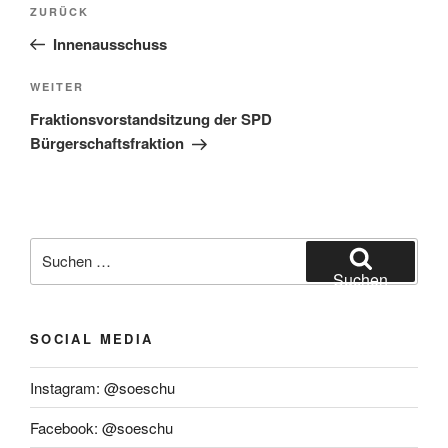
Beitragsnavigation
Vorheriger
ZURÜCK
Beitrag
Innenausschuss
Nächster
WEITER
Beitrag
Fraktionsvorstandsitzung der SPD
Bürgerschaftsfraktion
Suchen
nach:
Suchen
SOCIAL MEDIA
Instagram: @soeschu
Facebook: @soeschu