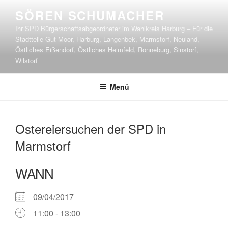
Zum
SÖREN SCHUMACHER
Inhalt
Ihr SPD Bürgerschaftsabgeordneter im Wahlkreis Harburg – Für die
springen
Stadtteile Gut Moor, Harburg, Langenbek, Marmstorf, Neuland,
Östliches Eißendorf, Östliches Heimfeld, Rönneburg, Sinstorf,
Wilstorf
Menü
Ostereiersuchen der SPD in
Marmstorf
WANN
09/04/2017
11:00 - 13:00