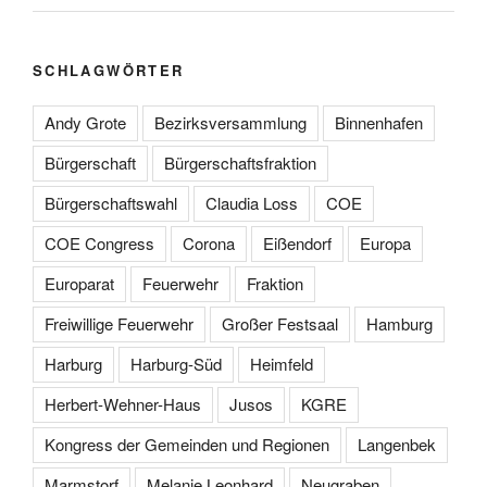
SCHLAGWÖRTER
Andy Grote
Bezirksversammlung
Binnenhafen
Bürgerschaft
Bürgerschaftsfraktion
Bürgerschaftswahl
Claudia Loss
COE
COE Congress
Corona
Eißendorf
Europa
Europarat
Feuerwehr
Fraktion
Freiwillige Feuerwehr
Großer Festsaal
Hamburg
Harburg
Harburg-Süd
Heimfeld
Herbert-Wehner-Haus
Jusos
KGRE
Kongress der Gemeinden und Regionen
Langenbek
Marmstorf
Melanie Leonhard
Neugraben