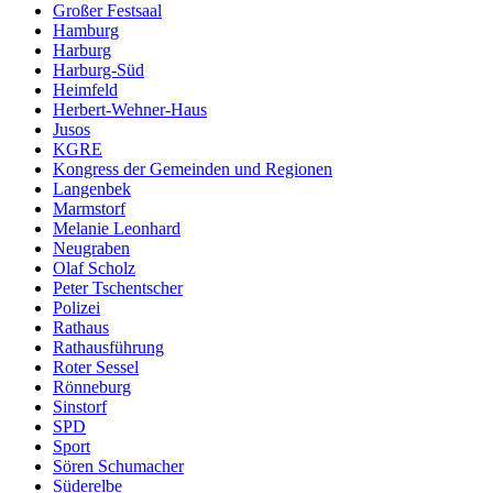
Großer Festsaal
Hamburg
Harburg
Harburg-Süd
Heimfeld
Herbert-Wehner-Haus
Jusos
KGRE
Kongress der Gemeinden und Regionen
Langenbek
Marmstorf
Melanie Leonhard
Neugraben
Olaf Scholz
Peter Tschentscher
Polizei
Rathaus
Rathausführung
Roter Sessel
Rönneburg
Sinstorf
SPD
Sport
Sören Schumacher
Süderelbe