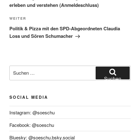
erleben und verstehen (Anmeldeschluss)
Nächster
WEITER
Beitrag
Politik & Pizza mit den SPD-Abgeordneten Claudia
Loss und Sören Schumacher
Suchen
nach:
Suchen
SOCIAL MEDIA
Instagram: @soeschu
Facebook: @soeschu
Bluesky: @soeschu.bsky.social