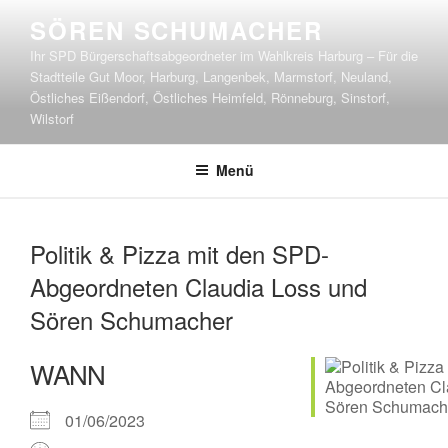
Zum
SÖREN SCHUMACHER
Inhalt
Ihr SPD Bürgerschaftsabgeordneter im Wahlkreis Harburg – Für die
springen
Stadtteile Gut Moor, Harburg, Langenbek, Marmstorf, Neuland,
Östliches Eißendorf, Östliches Heimfeld, Rönneburg, Sinstorf,
Wilstorf
Menü
Politik & Pizza mit den SPD-
Abgeordneten Claudia Loss und
Sören Schumacher
WANN
01/06/2023