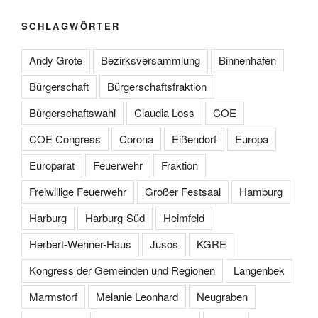
SCHLAGWÖRTER
Andy Grote
Bezirksversammlung
Binnenhafen
Bürgerschaft
Bürgerschaftsfraktion
Bürgerschaftswahl
Claudia Loss
COE
COE Congress
Corona
Eißendorf
Europa
Europarat
Feuerwehr
Fraktion
Freiwillige Feuerwehr
Großer Festsaal
Hamburg
Harburg
Harburg-Süd
Heimfeld
Herbert-Wehner-Haus
Jusos
KGRE
Kongress der Gemeinden und Regionen
Langenbek
Marmstorf
Melanie Leonhard
Neugraben