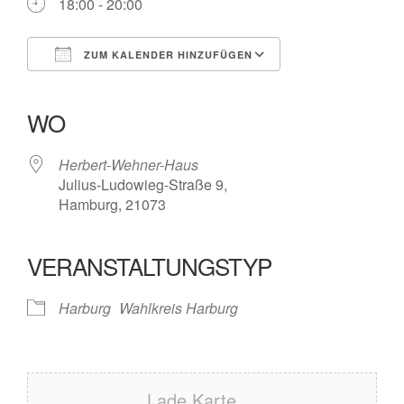
18:00 - 20:00
ZUM KALENDER HINZUFÜGEN
ICS herunterladen
Google Kalender
iCalendar
Office 365
Outlook Live
WO
Herbert-Wehner-Haus
Julius-Ludowieg-Straße 9,
Hamburg, 21073
VERANSTALTUNGSTYP
Harburg
Wahlkreis Harburg
Lade Karte ...