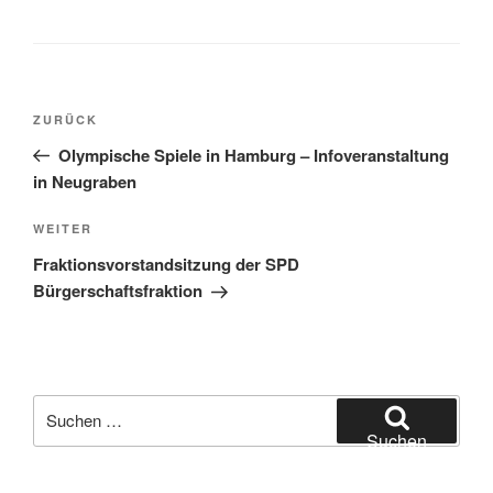
Beitragsnavigation
Vorheriger
ZURÜCK
Beitrag
Olympische Spiele in Hamburg – Infoveranstaltung
in Neugraben
Nächster
WEITER
Beitrag
Fraktionsvorstandsitzung der SPD
Bürgerschaftsfraktion
Suchen
nach:
Suchen