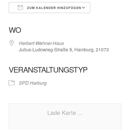
ZUM KALENDER HINZUFÜGEN
ICS herunterladen
Google Kalender
iCalendar
Office 365
Outlook Live
WO
Herbert-Wehner-Haus
Julius-Ludowieg-Straße 9, Hamburg, 21073
VERANSTALTUNGSTYP
SPD Harburg
Lade Karte ...