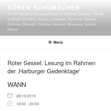
Zum
SÖREN SCHUMACHER
Inhalt
Ihr SPD Bürgerschaftsabgeordneter im Wahlkreis Harburg – Für die
springen
Stadtteile Gut Moor, Harburg, Langenbek, Marmstorf, Neuland,
Östliches Eißendorf, Östliches Heimfeld, Rönneburg, Sinstorf,
Wilstorf
Menü
Roter Sessel: Lesung im Rahmen
der ‚Harburger Gedenktage‘
WANN
28/10/2015
19:00 - 20:00