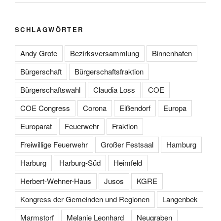
SCHLAGWÖRTER
Andy Grote
Bezirksversammlung
Binnenhafen
Bürgerschaft
Bürgerschaftsfraktion
Bürgerschaftswahl
Claudia Loss
COE
COE Congress
Corona
Eißendorf
Europa
Europarat
Feuerwehr
Fraktion
Freiwillige Feuerwehr
Großer Festsaal
Hamburg
Harburg
Harburg-Süd
Heimfeld
Herbert-Wehner-Haus
Jusos
KGRE
Kongress der Gemeinden und Regionen
Langenbek
Marmstorf
Melanie Leonhard
Neugraben