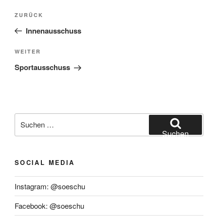
Beitragsnavigation
Vorheriger
ZURÜCK
Beitrag
Innenausschuss
Nächster
WEITER
Beitrag
Sportausschuss
Suchen
nach:
Suchen
SOCIAL MEDIA
Instagram: @soeschu
Facebook: @soeschu