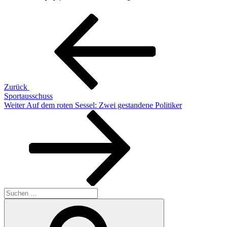
Beitragsnavigation
Vorheriger
Beitrag
Zurück
Sportausschuss
Nächster
Weiter
Auf dem roten Sessel: Zwei gestandene Politiker
Beitrag
Suchen
nach:
Suchen