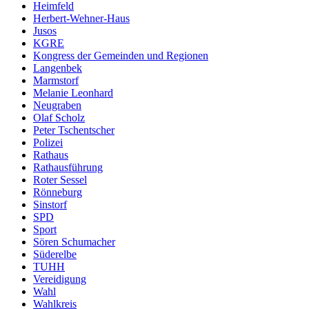
Heimfeld
Herbert-Wehner-Haus
Jusos
KGRE
Kongress der Gemeinden und Regionen
Langenbek
Marmstorf
Melanie Leonhard
Neugraben
Olaf Scholz
Peter Tschentscher
Polizei
Rathaus
Rathausführung
Roter Sessel
Rönneburg
Sinstorf
SPD
Sport
Sören Schumacher
Süderelbe
TUHH
Vereidigung
Wahl
Wahlkreis