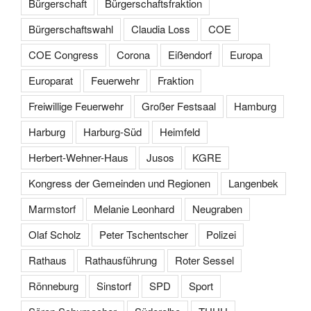
Bürgerschaft
Bürgerschaftsfraktion
Bürgerschaftswahl
Claudia Loss
COE
COE Congress
Corona
Eißendorf
Europa
Europarat
Feuerwehr
Fraktion
Freiwillige Feuerwehr
Großer Festsaal
Hamburg
Harburg
Harburg-Süd
Heimfeld
Herbert-Wehner-Haus
Jusos
KGRE
Kongress der Gemeinden und Regionen
Langenbek
Marmstorf
Melanie Leonhard
Neugraben
Olaf Scholz
Peter Tschentscher
Polizei
Rathaus
Rathausführung
Roter Sessel
Rönneburg
Sinstorf
SPD
Sport