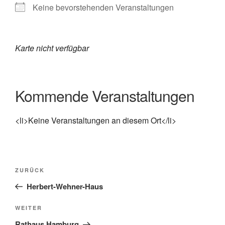
Keine bevorstehenden Veranstaltungen
Karte nicht verfügbar
Kommende Veranstaltungen
<li>Keine Veranstaltungen an diesem Ort</li>
Beitragsnavigation
Vorheriger
ZURÜCK
Beitrag
Herbert-Wehner-Haus
Nächster
WEITER
Beitrag
Rathaus Hamburg