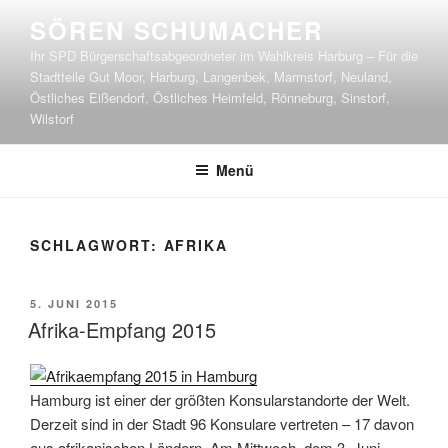
Zum
SÖREN SCHUMACHER
Inhalt
Ihr SPD Bürgerschaftsabgeordneter im Wahlkreis Harburg – Für die
springen
Stadtteile Gut Moor, Harburg, Langenbek, Marmstorf, Neuland,
Östliches Eißendorf, Östliches Heimfeld, Rönneburg, Sinstorf,
Wilstorf
Menü
SCHLAGWORT:
AFRIKA
VERÖFFENTLICHT
5. JUNI 2015
AM
Afrika-Empfang 2015
Hamburg ist einer der größten Konsularstandorte der Welt.
Derzeit sind in der Stadt 96 Konsulare vertreten – 17 davon
aus afrikanischen Ländern. Am Mittwoch, dem 3. Juni