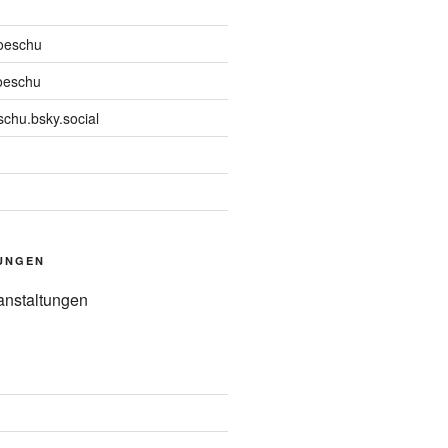
oeschu
oeschu
chu.bsky.social
UNGEN
anstaltungen