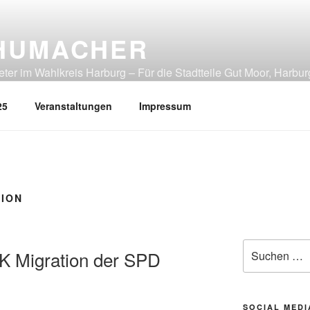
HUMACHER
er im Wahlkreis Harburg – Für die Stadtteile Gut Moor, Harbur
tliches Heimfeld, Rönneburg, Sinstorf, Wilstorf
25
Veranstaltungen
Impressum
TION
Suchen
K Migration der SPD
nach:
SOCIAL MEDI