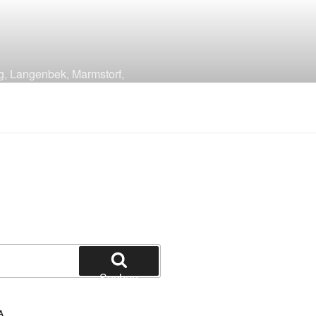
g, Langenbek, Marmstorf,
Suchen
A