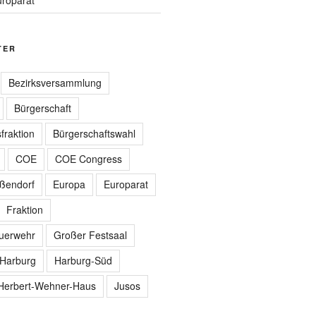
TER
Bezirksversammlung
Bürgerschaft
fraktion
Bürgerschaftswahl
COE
COE Congress
ißendorf
Europa
Europarat
Fraktion
euerwehr
Großer Festsaal
Harburg
Harburg-Süd
Herbert-Wehner-Haus
Jusos