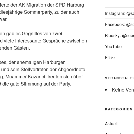
eierte der AK Migration der SPD Harburg
iesjährige Sommerparty, zu der auch
Instagram: @s
ar.
Facebook: @s
n gab es Gegrilltes von zwei
Bluesky: @soes
nd viele interessante Gespräche zwischen
YouTube
enden Gästen.
Flickr
ises, der ehemaligen Harburger
 und sein Stellvertreter, der Abgeordnete
g, Muammer Kazanci, freuten sich über
VERANSTALT
d die gute Stimmung auf der Party.
Keine Ver
KATEGORIEN
Aktuell