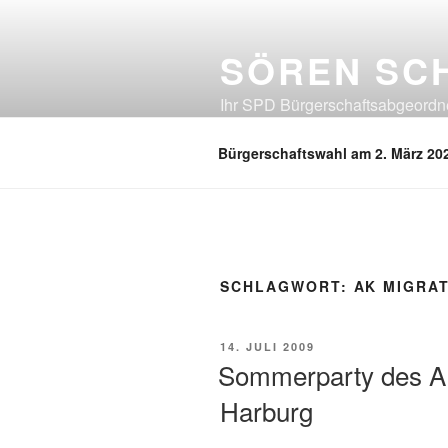
Zum
Inhalt
SÖREN SC
springen
Ihr SPD Bürgerschaftsabgeordnet
Neuland, Östliches Eißendorf, Ös
Bürgerschaftswahl am 2. März 20
SCHLAGWORT:
AK MIGRA
VERÖFFENTLICHT
14. JULI 2009
AM
Sommerparty des A
Harburg