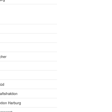
h
cher
Süd
ftsfraktion
ktion Harburg
roparat