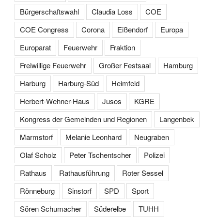
Bürgerschaftswahl
Claudia Loss
COE
COE Congress
Corona
Eißendorf
Europa
Europarat
Feuerwehr
Fraktion
Freiwillige Feuerwehr
Großer Festsaal
Hamburg
Harburg
Harburg-Süd
Heimfeld
Herbert-Wehner-Haus
Jusos
KGRE
Kongress der Gemeinden und Regionen
Langenbek
Marmstorf
Melanie Leonhard
Neugraben
Olaf Scholz
Peter Tschentscher
Polizei
Rathaus
Rathausführung
Roter Sessel
Rönneburg
Sinstorf
SPD
Sport
Sören Schumacher
Süderelbe
TUHH