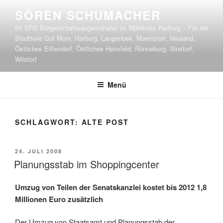
Zum
SÖREN SCHUMACHER
Inhalt
Ihr SPD Bürgerschaftsabgeordneter im Wahlkreis Harburg – Für die
springen
Stadtteile Gut Moor, Harburg, Langenbek, Marmstorf, Neuland,
Östliches Eißendorf, Östliches Heimfeld, Rönneburg, Sinstorf,
Wilstorf
Menü
SCHLAGWORT:
ALTE POST
VERÖFFENTLICHT
24. JULI 2008
AM
Planungsstab im Shoppingcenter
Umzug von Teilen der Senatskanzlei kostet bis 2012 1,8
Millionen Euro zusätzlich
Der Umzug von Staatsamt und Planungsstab der