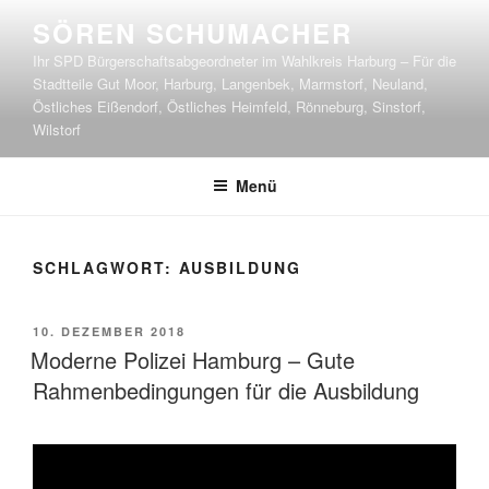
Zum
SÖREN SCHUMACHER
Inhalt
Ihr SPD Bürgerschaftsabgeordneter im Wahlkreis Harburg – Für die
springen
Stadtteile Gut Moor, Harburg, Langenbek, Marmstorf, Neuland,
Östliches Eißendorf, Östliches Heimfeld, Rönneburg, Sinstorf,
Wilstorf
Menü
SCHLAGWORT:
AUSBILDUNG
VERÖFFENTLICHT
10. DEZEMBER 2018
AM
Moderne Polizei Hamburg – Gute
Rahmenbedingungen für die Ausbildung