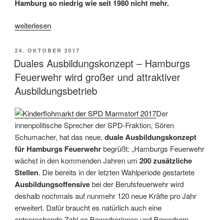
Hamburg so niedrig wie seit 1980 nicht mehr.
„Moderne
weiterlesen
Polizei
Hamburg
VERÖFFENTLICHT
24. OKTOBER 2017
–
AM
Duales Ausbildungskonzept – Hamburgs
Gute
Feuerwehr wird großer und attraktiver
Rahmenbedingungen
Ausbildungsbetrieb
für
die
Der
Ausbildung“
innenpolitische Sprecher der SPD-Fraktion, Sören
Schumacher, hat das neue,
duale Ausbildungskonzept
für Hamburgs Feuerwehr
begrüßt: „Hamburgs Feuerwehr
wächst in den kommenden Jahren um
200 zusätzliche
Stellen
. Die bereits in der letzten Wahlperiode gestartete
Ausbildungsoffensive
bei der Berufsfeuerwehr wird
deshalb nochmals auf nunmehr 120 neue Kräfte pro Jahr
erweitert. Dafür braucht es natürlich auch eine
entsprechende Zahl an Bewerberinnen und Bewerbern.