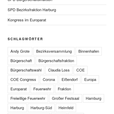
SPD Bezirksfraktion Harburg
Kongress im Europarat
SCHLAGWÖRTER
Andy Grote
Bezirksversammlung
Binnenhafen
Bürgerschaft
Bürgerschaftsfraktion
Bürgerschaftswahl
Claudia Loss
COE
COE Congress
Corona
Eißendorf
Europa
Europarat
Feuerwehr
Fraktion
Freiwillige Feuerwehr
Großer Festsaal
Hamburg
Harburg
Harburg-Süd
Heimfeld