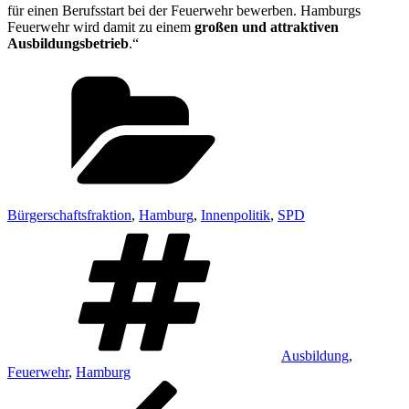
für einen Berufsstart bei der Feuerwehr bewerben. Hamburgs
Feuerwehr wird damit zu einem
großen und attraktiven
Ausbildungsbetrieb
.“
Kategorien
Bürgerschaftsfraktion
,
Hamburg
,
Innenpolitik
,
SPD
Schlagwörter
Ausbildung
,
Feuerwehr
,
Hamburg
Beitragsnavigation
Vorheriger
Beitrag