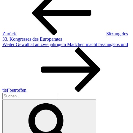
Zurück
Sitzung des
33. Kongresses des Europarates
Nächster
Weiter
Gewalttat an zweijährigem Mädchen macht fassungslos und
Beitrag
tief betroffen
Suchen
nach:
Suchen