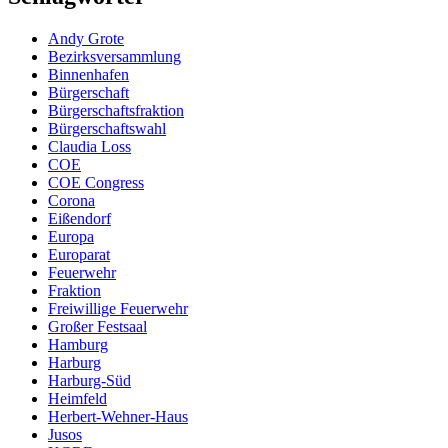
Andy Grote
Bezirksversammlung
Binnenhafen
Bürgerschaft
Bürgerschaftsfraktion
Bürgerschaftswahl
Claudia Loss
COE
COE Congress
Corona
Eißendorf
Europa
Europarat
Feuerwehr
Fraktion
Freiwillige Feuerwehr
Großer Festsaal
Hamburg
Harburg
Harburg-Süd
Heimfeld
Herbert-Wehner-Haus
Jusos