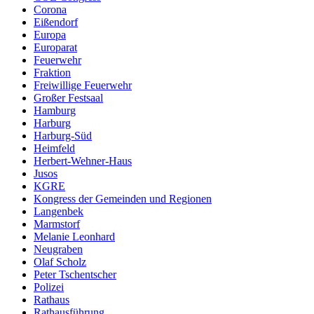
Corona
Eißendorf
Europa
Europarat
Feuerwehr
Fraktion
Freiwillige Feuerwehr
Großer Festsaal
Hamburg
Harburg
Harburg-Süd
Heimfeld
Herbert-Wehner-Haus
Jusos
KGRE
Kongress der Gemeinden und Regionen
Langenbek
Marmstorf
Melanie Leonhard
Neugraben
Olaf Scholz
Peter Tschentscher
Polizei
Rathaus
Rathausführung