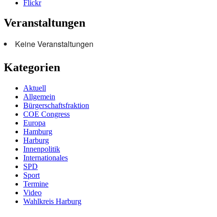
Flickr
Veranstaltungen
Keine Veranstaltungen
Kategorien
Aktuell
Allgemein
Bürgerschaftsfraktion
COE Congress
Europa
Hamburg
Harburg
Innenpolitik
Internationales
SPD
Sport
Termine
Video
Wahlkreis Harburg