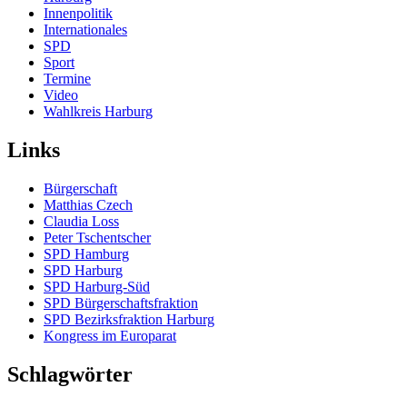
Innenpolitik
Internationales
SPD
Sport
Termine
Video
Wahlkreis Harburg
Links
Bürgerschaft
Matthias Czech
Claudia Loss
Peter Tschentscher
SPD Hamburg
SPD Harburg
SPD Harburg-Süd
SPD Bürgerschaftsfraktion
SPD Bezirksfraktion Harburg
Kongress im Europarat
Schlagwörter