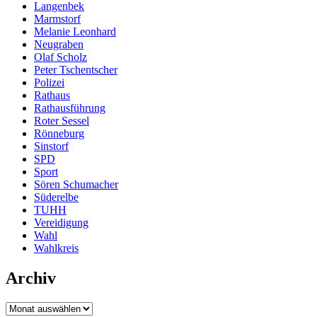
Langenbek
Marmstorf
Melanie Leonhard
Neugraben
Olaf Scholz
Peter Tschentscher
Polizei
Rathaus
Rathausführung
Roter Sessel
Rönneburg
Sinstorf
SPD
Sport
Sören Schumacher
Süderelbe
TUHH
Vereidigung
Wahl
Wahlkreis
Archiv
Archiv