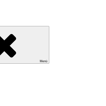
tadtteile Gut Moor, Harburg, Langenbek, Marmstorf, Neuland, Östliche
Menü