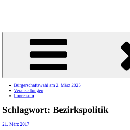
Zum
Inhalt
Sören Schumacher
springen
Ihr SPD Bürgerschaftsabgeordneter im Wahlkreis Harburg – Für die S
Bürgerschaftswahl am 2. März 2025
Veranstaltungen
Impressum
Schlagwort:
Bezirkspolitik
Veröffentlicht
21. März 2017
am