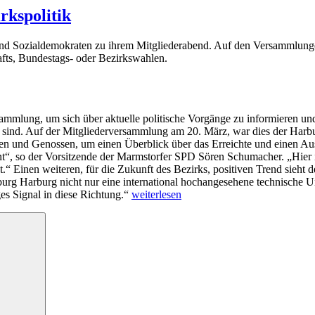
rkspolitik
und Sozialdemokraten zu ihrem Mitgliederabend. Auf den Versammlunge
fts, Bundestags- oder Bezirkswahlen.
ersammlung, um sich über aktuelle politische Vorgänge zu informieren 
ind. Auf der Mitgliederversammlung am 20. März, war dies der Harbur
 und Genossen, um einen Überblick über das Erreichte und einen Ausb
, so der Vorsitzende der Marmstorfer SPD Sören Schumacher. „Hier ist 
 Einen weiteren, für die Zukunft des Bezirks, positiven Trend sieht de
 Harburg nicht nur eine international hochangesehene technische Univ
„In
ges Signal in diese Richtung.“
weiterlesen
der
SPD
Suchen
aus
Tradition
und
aktuelle
Bezirkspolitik“