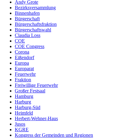
Andy Grote
Bezirksversammlung
Binnenhafen
Bürgerschaft
Bürgerschaftsfraktion
Bürgerschaftswahl
Claudia Loss
COE
COE Congress
Corona
Eißendorf
Europa
Europarat
Feuerwehr
Fraktion
Freiwillige Feuerwehr
Großer Festsaal
Hamburg
Harburg
Harburg-Süd
Heimfeld
Herbert-Wehner-Haus
Jusos
KGRE
Kongress der Gemeinden und Regionen