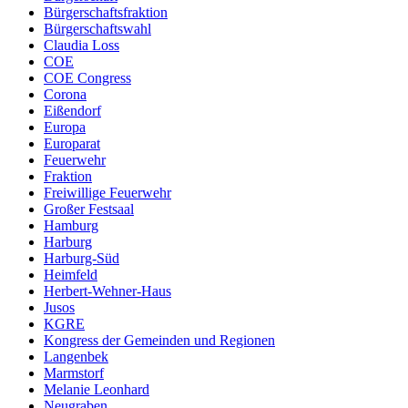
Bürgerschaftsfraktion
Bürgerschaftswahl
Claudia Loss
COE
COE Congress
Corona
Eißendorf
Europa
Europarat
Feuerwehr
Fraktion
Freiwillige Feuerwehr
Großer Festsaal
Hamburg
Harburg
Harburg-Süd
Heimfeld
Herbert-Wehner-Haus
Jusos
KGRE
Kongress der Gemeinden und Regionen
Langenbek
Marmstorf
Melanie Leonhard
Neugraben