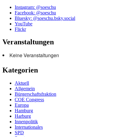
Instagram: @soeschu
Facebook: @soeschu
Bluesky: @soeschu.bsky.social
YouTube
Flickr
Veranstaltungen
Keine Veranstaltungen
Kategorien
Aktuell
Allgemein
Bürgerschaftsfraktion
COE Congress
Europa
Hamburg
Harburg
Innenpolitik
Internationales
SPD