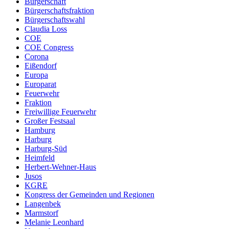
Bürgerschaft
Bürgerschaftsfraktion
Bürgerschaftswahl
Claudia Loss
COE
COE Congress
Corona
Eißendorf
Europa
Europarat
Feuerwehr
Fraktion
Freiwillige Feuerwehr
Großer Festsaal
Hamburg
Harburg
Harburg-Süd
Heimfeld
Herbert-Wehner-Haus
Jusos
KGRE
Kongress der Gemeinden und Regionen
Langenbek
Marmstorf
Melanie Leonhard