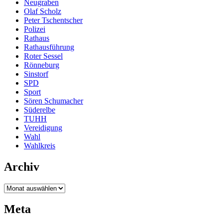
Neugraben
Olaf Scholz
Peter Tschentscher
Polizei
Rathaus
Rathausführung
Roter Sessel
Rönneburg
Sinstorf
SPD
Sport
Sören Schumacher
Süderelbe
TUHH
Vereidigung
Wahl
Wahlkreis
Archiv
Archiv
Meta