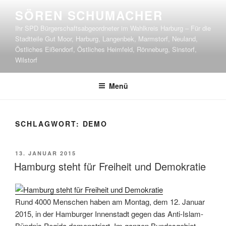
Zum
SÖREN SCHUMACHER
Inhalt
Ihr SPD Bürgerschaftsabgeordneter im Wahlkreis Harburg – Für die
springen
Stadtteile Gut Moor, Harburg, Langenbek, Marmstorf, Neuland,
Östliches Eißendorf, Östliches Heimfeld, Rönneburg, Sinstorf,
Wilstorf
Menü
SCHLAGWORT:
DEMO
VERÖFFENTLICHT
13. JANUAR 2015
AM
Hamburg steht für Freiheit und Demokratie
Rund 4000 Menschen haben am Montag, dem 12. Januar
2015, in der Hamburger Innenstadt gegen das Anti-Islam-
Bündnis Pegida demonstriert. Im ganzen Bundesgebiet