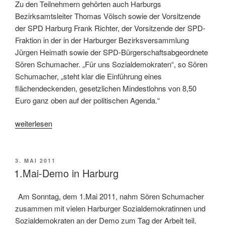
Zu den Teilnehmern gehörten auch Harburgs
Bezirksamtsleiter Thomas Völsch sowie der Vorsitzende
der SPD Harburg Frank Richter, der Vorsitzende der SPD-
Fraktion in der in der Harburger Bezirksversammlung
Jürgen Heimath sowie der SPD-Bürgerschaftsabgeordnete
Sören Schumacher. „Für uns Sozialdemokraten“, so Sören
Schumacher, „steht klar die Einführung eines
flächendeckenden, gesetzlichen Mindestlohns von 8,50
Euro ganz oben auf der politischen Agenda.“
„1.
weiterlesen
Mai
in
Harburg“
VERÖFFENTLICHT
3. MAI 2011
AM
1.Mai-Demo in Harburg
Am Sonntag, dem 1.Mai 2011, nahm Sören Schumacher
zusammen mit vielen Harburger Sozialdemokratinnen und
Sozialdemokraten an der Demo zum Tag der Arbeit teil.