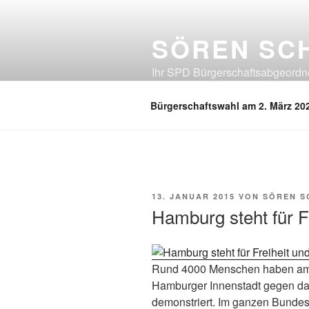
Zum
Inhalt
SÖREN SC
springen
Ihr SPD Bürgerschaftsabgeordnet
Neuland, Östliches Eißendorf, Ös
Bürgerschaftswahl am 2. März 20
VERÖFFENTLICHT
13. JANUAR 2015
VON
SÖREN S
AM
Hamburg steht für F
Rund 4000 Menschen haben am M
Hamburger Innenstadt gegen da
demonstriert. Im ganzen Bundes