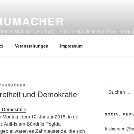
HUMACHER
er im Wahlkreis Harburg – Für die Stadtteile Gut Moor, Harbur
tliches Heimfeld, Rönneburg, Sinstorf, Wilstorf
25
Veranstaltungen
Impressum
CHUMACHER
Suchen
reiheit und Demokratie
nach:
SOCIAL MEDI
ontag, dem 12. Januar 2015, in der
s Anti-Islam-Bündnis Pegida
Instagram: @s
gebiet waren es Zahntausende, die sich