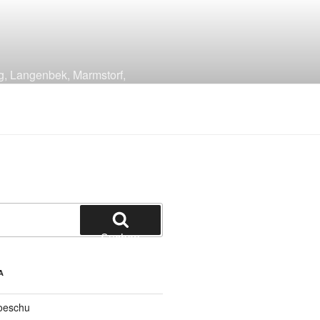
g, Langenbek, Marmstorf,
Suchen
A
oeschu