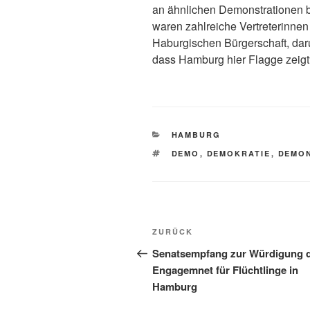
an ähnlichen Demonstrationen b
waren zahlreiche Vertreterinnen
Haburgischen Bürgerschaft, daru
dass Hamburg hier Flagge zeigt
KATEGORIEN
HAMBURG
SCHLAGWÖRTER
DEMO
,
DEMOKRATIE
,
DEMO
Beitragsnavigation
Vorheriger
ZURÜCK
Beitrag
Senatsempfang zur Würdigung 
Engagemnet für Flüchtlinge in
Hamburg