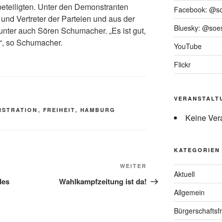
eteiligten. Unter den Demonstranten
Facebook: @s
 und Vertreter der Parteien und aus der
Bluesky: @soes
nter auch Sören Schumacher. „Es ist gut,
“, so Schumacher.
YouTube
Flickr
VERANSTALT
NSTRATION
,
FREIHEIT
,
HAMBURG
Keine Ver
KATEGORIEN
Nächster
WEITER
Aktuell
Beitrag
des
Wahlkampfzeitung ist da!
Allgemein
Bürgerschaftsfr