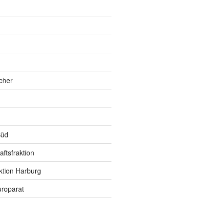
h
cher
Süd
ftsfraktion
ktion Harburg
roparat