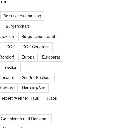
TER
Bezirksversammlung
Bürgerschaft
fraktion
Bürgerschaftswahl
COE
COE Congress
ißendorf
Europa
Europarat
Fraktion
euerwehr
Großer Festsaal
Harburg
Harburg-Süd
Herbert-Wehner-Haus
Jusos
r Gemeinden und Regionen