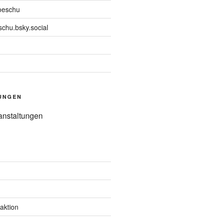
oeschu
chu.bsky.social
UNGEN
anstaltungen
aktion