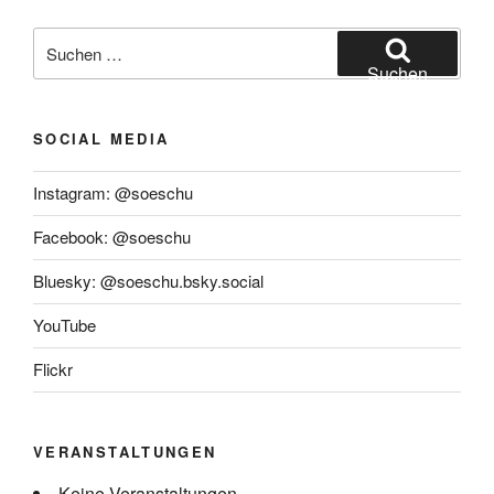
Fachsprecher
für
Suchen
Petitionen
nach:
Suchen
in
Düsseldorf“
SOCIAL MEDIA
Instagram: @soeschu
Facebook: @soeschu
Bluesky: @soeschu.bsky.social
YouTube
Flickr
VERANSTALTUNGEN
Keine Veranstaltungen