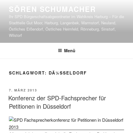
Zum
SÖREN SCHUMACHER
Inhalt
Ihr SPD Bürgerschaftsabgeordneter im Wahlkreis Harburg – Für die
springen
Stadtteile Gut Moor, Harburg, Langenbek, Marmstorf, Neuland,
Östliches Eißendorf, Östliches Heimfeld, Rönneburg, Sinstorf,
Wilstorf
Menü
SCHLAGWORT:
DÃ¼SSELDORF
VERÖFFENTLICHT
7. MÄRZ 2013
AM
Konferenz der SPD-Fachsprecher für
Petitionen in Düsseldorf