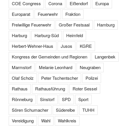
COE Congress
Corona
Eißendorf
Europa
Europarat
Feuerwehr
Fraktion
Freiwillige Feuerwehr
Großer Festsaal
Hamburg
Harburg
Harburg-Süd
Heimfeld
Herbert-Wehner-Haus
Jusos
KGRE
Kongress der Gemeinden und Regionen
Langenbek
Marmstorf
Melanie Leonhard
Neugraben
Olaf Scholz
Peter Tschentscher
Polizei
Rathaus
Rathausführung
Roter Sessel
Rönneburg
Sinstorf
SPD
Sport
Sören Schumacher
Süderelbe
TUHH
Vereidigung
Wahl
Wahlkreis