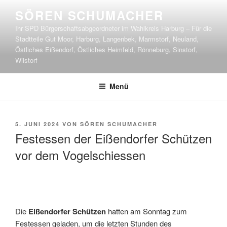
Zum
SÖREN SCHUMACHER
Inhalt
Ihr SPD Bürgerschaftsabgeordneter im Wahlkreis Harburg – Für die
springen
Stadtteile Gut Moor, Harburg, Langenbek, Marmstorf, Neuland,
Östliches Eißendorf, Östliches Heimfeld, Rönneburg, Sinstorf,
Wilstorf
Menü
VERÖFFENTLICHT
5. JUNI 2024
VON
SÖREN SCHUMACHER
AM
Festessen der Eißendorfer Schützen
vor dem Vogelschiessen
Die
Eißendorfer Schützen
hatten am Sonntag zum
Festessen geladen, um die letzten Stunden des