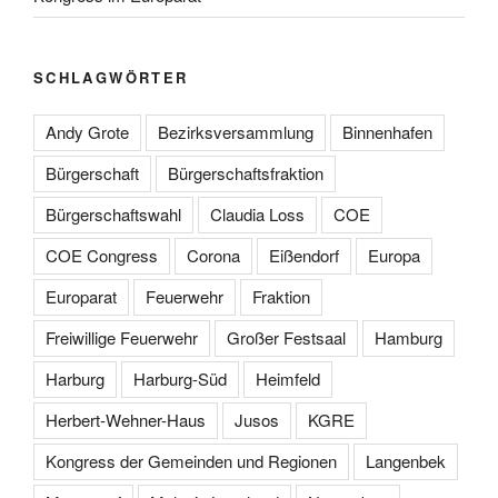
SCHLAGWÖRTER
Andy Grote
Bezirksversammlung
Binnenhafen
Bürgerschaft
Bürgerschaftsfraktion
Bürgerschaftswahl
Claudia Loss
COE
COE Congress
Corona
Eißendorf
Europa
Europarat
Feuerwehr
Fraktion
Freiwillige Feuerwehr
Großer Festsaal
Hamburg
Harburg
Harburg-Süd
Heimfeld
Herbert-Wehner-Haus
Jusos
KGRE
Kongress der Gemeinden und Regionen
Langenbek