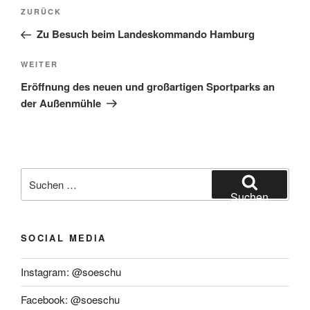
Beitragsnavigation
Vorheriger
ZURÜCK
Beitrag
Zu Besuch beim Landeskommando Hamburg
Nächster
WEITER
Beitrag
Eröffnung des neuen und großartigen Sportparks an
der Außenmühle
Suchen
nach:
Suchen
SOCIAL MEDIA
Instagram: @soeschu
Facebook: @soeschu