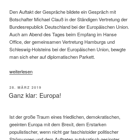
Den Auftakt der Gespräche bildete ein Gespräch mit
Botschafter Michael Clauß in der Ständigen Vertretung der
Bundesrepublick Deutschland bei der Europäischen Union.
Auch am Abend des Tages beim Empfang im Hanse
Office, der gemeinsamen Vertretung Hamburgs und
Schleswig-Holsteins bei der Europäischen Union, bewgte
man sich eher auf diplomatischen Parkett.
„Zwei
weiterlesen
Tage,
sieben
VERÖFFENTLICHT
28. MÄRZ 2019
Termine:
AM
Ganz klar: Europa!
Europaauschuss
in
Brüssel“
Ist der große Traum eines friedlichen, demokratischen,
geeinten Europa mit dem Brexit, dem Erstarken
populistischer, wenn nicht gar faschistoider politischer
Strömungen und dem Auftreten autokratisch gesinnter