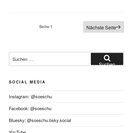
Projekttag
2017
in
Hamburg
Seitennummerierung
Seite
1
Nächste Seite
–
der
Junge
Beiträge
Leute
engagieren
Suchen
sich
nach:
Suchen
für
Europa“
SOCIAL MEDIA
Instagram: @soeschu
Facebook: @soeschu
Bluesky: @soeschu.bsky.social
YouTube