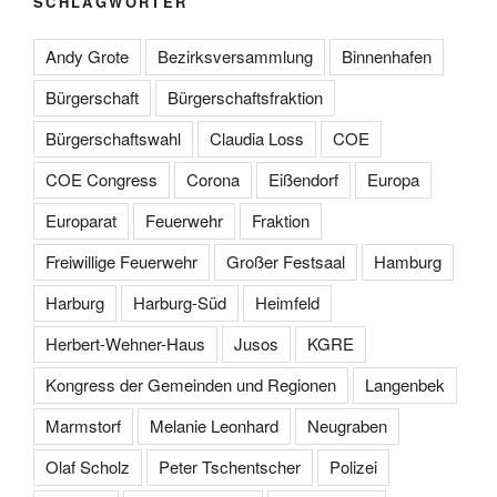
SCHLAGWÖRTER
Andy Grote
Bezirksversammlung
Binnenhafen
Bürgerschaft
Bürgerschaftsfraktion
Bürgerschaftswahl
Claudia Loss
COE
COE Congress
Corona
Eißendorf
Europa
Europarat
Feuerwehr
Fraktion
Freiwillige Feuerwehr
Großer Festsaal
Hamburg
Harburg
Harburg-Süd
Heimfeld
Herbert-Wehner-Haus
Jusos
KGRE
Kongress der Gemeinden und Regionen
Langenbek
Marmstorf
Melanie Leonhard
Neugraben
Olaf Scholz
Peter Tschentscher
Polizei