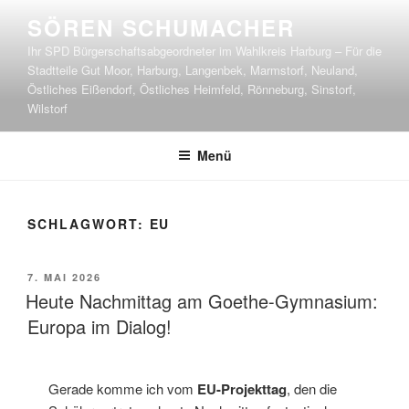
Zum
SÖREN SCHUMACHER
Inhalt
Ihr SPD Bürgerschaftsabgeordneter im Wahlkreis Harburg – Für die
springen
Stadtteile Gut Moor, Harburg, Langenbek, Marmstorf, Neuland,
Östliches Eißendorf, Östliches Heimfeld, Rönneburg, Sinstorf,
Wilstorf
Menü
SCHLAGWORT:
EU
VERÖFFENTLICHT
7. MAI 2026
AM
Heute Nachmittag am Goethe-Gymnasium:
Europa im Dialog!
Gerade komme ich vom
EU-Projekttag
, den die